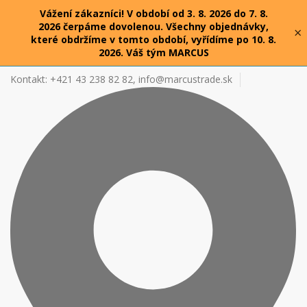
Vážení zákazníci! V období od 3. 8. 2026 do 7. 8.
2026 čerpáme dovolenou. Všechny objednávky,
×
které obdržíme v tomto období, vyřídíme po 10. 8.
2026. Váš tým MARCUS
Kontakt: +421 43 238 82 82,
info@marcustrade.sk