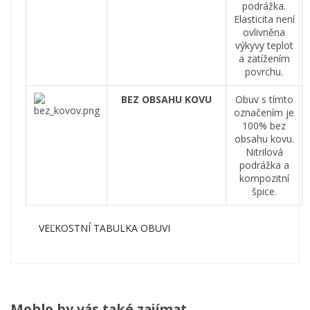
podrážka
.
Elasticita
není
ovlivněna
výkyvy
teplot
a
zatížením
povrchu
.
BEZ OBSAHU KOVU
Obuv
s
tímto
označením
je
100
%
bez
obsahu
kovu
.
Nitrilová
podrážka
a
kompozitní
špice
.
VEĽKOSTNÍ TABULKA OBUVI
Mohlo by vás také zajímat