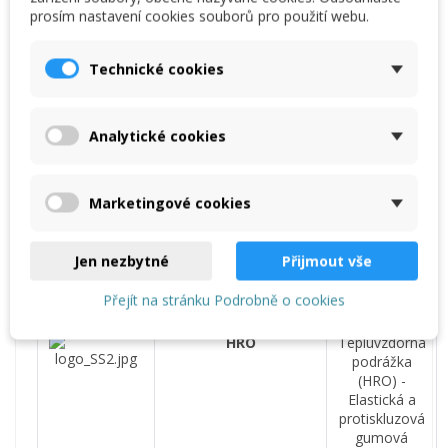
spadlými
prosím nastavení cookies souborů pro použití webu.
předměty
a
zabraňuje
Technické cookies
tak
zranění
.
Lehký
materiál
bez
obsahu
kovu
,
Analytické cookies
dobře
vede
teplo
al
.
chlad
.
Marketingové cookies
TEXTILNÍ
Obuv
s
tímto
MEDZIPODEŠEV
označením
Jen nezbytné
Přijmout vše
se
vyznačuje
svojí
lehkostí
Přejít na stránku Podrobně o cookies
a
flexibilitou
.
HRO
Tepluvzdorná
podrážka
(
HRO
)
-
Elastická
a
protiskluzová
gumová