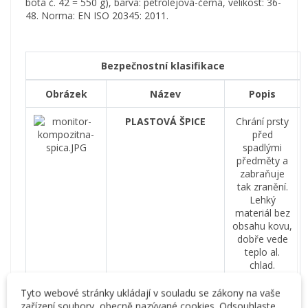
bota
č
.
42
=
550
g
)
, barva
:
petrolejová
-
černá
,
velikost
:
36-
48
.
Norma
:
EN
ISO
20345
:
2011
.
Bezpečnostní klasifikace
Obrázek
Název
Popis
PLASTOVÁ ŠPICE
Chrání
prsty
před
spadlými
předměty
a
zabraňuje
tak
zranění
.
Lehký
materiál
bez
obsahu
kovu
,
dobře
vede
teplo
al
.
chlad
.
ELASTICKÁ OCHRANA
Chrání
prsty
Tyto webové stránky ukládají v souladu se zákony na vaše
PROTI PROPICHNUTÍ
před
zařízení soubory, obecně nazývané cookies. Odsouhlaste