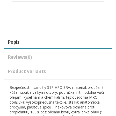
Popis
Reviews
(0)
Product variants
Bezpečnostní
sandály
S1P
HRO
SRA
,
materiál
:
broušená
kůže
nubuk
s
velkými
otvory
, podrážka
:
nitril
odolná
vůči
olejům
,
kyselinám
a
chemikáliím
,
teplovzdorná
MRO
,
podšívka
:
vysokopriedušná
textilie
,
stélka
:
anatomická
,
prodyšná
,
plastová
špice
+
nekovová
ochrana
proti
propíchnutí
,
100
%
bez
obsahu
kovu
,
extra
lehká
obuv
(
1