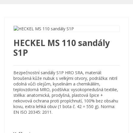
HECKEL MS 110 sandály
S1P
Bezpečnostní
sandály
S1P
HRO
SRA
,
materiál
:
broušená
kůže
nubuk
s
velkými
otvory
, podrážka
:
nitril
odolná
vůči olejům
,
kyselinám
a
chemikáliím
,
teplovzdorná
MRO
,
podšívka
:
vysokopriedušná
textilie
,
stélka
:
anatomická
,
prodyšná
,
plastová
špice
+
nekovová
ochrana
proti
propíchnutí
,
100
%
bez
obsahu
kovu
,
extra
lehká
obuv
(
1
bota
č
.
42
=
550
g
)
.
Norma
:
EN
ISO
20345
:
2011
.