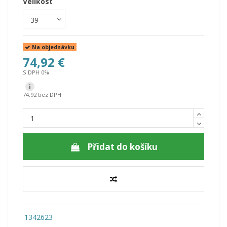
Velikost
Na objednávku
74,92 €
S DPH 0%
i
74.92 bez DPH
Přidat do košíku
1342623