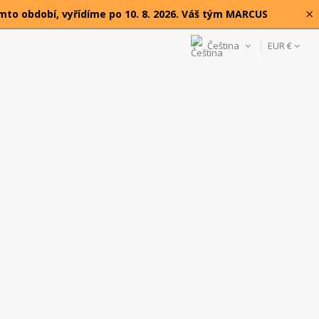
×
omto období, vyřídíme po 10. 8. 2026. Váš tým MARCUS
Čeština
EUR €