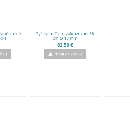
vyměnitelné
Tyč tvaru T pro zakružování 36
ečka
cm Ø 13 mm
82,50 €
ošíku
Přidat do košíku