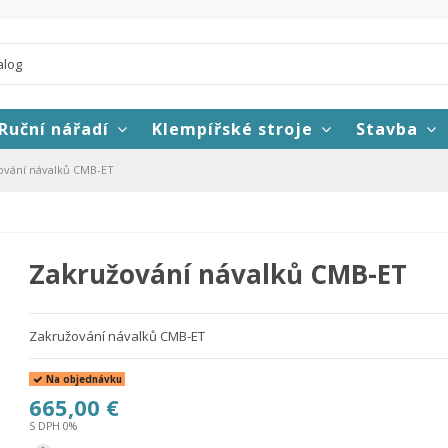
Ruční nářadí
Klempířské stroje
Stavba
ování návalků CMB-ET
Zakružování návalků CMB-ET
Zakružování návalků CMB-ET
Na objednávku
665,00 €
S DPH 0%