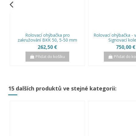
Rolovací ohýbačka pro
Rolovací ohýbačka - 
zakružování BKK 50, 5-50 mm
Signovací kol
262,50 €
750,00 €
Přidat do košíku
Přidat do k
15 dalších produktů ve stejné kategorii: