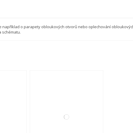
se například o parapety obloukových otvorů nebo oplechování obloukových
na schématu.