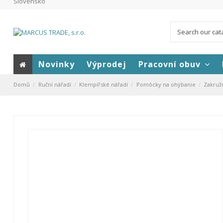
Slovensko
Novinky
Výprodej
Pracovní obuv
Domů
Ruční nářadí
Klempířské nářadí
Pomôcky na ohýbanie
Zakruž