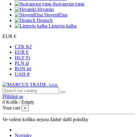
български език
Hrvatski
Slovenščina
Deutsch
Lietuvių kalba
EUR €
CZK Kč
EUR €
HUF Ft
PLN zł
RON lei
UAH ₴
Přihlásit se
0
Košík
/
Empty
Your cart
×
Ve vašem košíku nejsou žádné další položky
Novinky