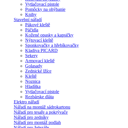
Vytlačovací pistole
Pomôcky na ohýbanie
Knihy
Stavební nářadí
Pákové kleště
Páčidla
Kožené opasky a kapsičky
Nýtovací kleště
Sponkovačky a hřebíkovačky
Kladiva PICARD
Sekery
Armovací kleště
Golasady
Zednické lžíce
Kleště
Noznica
Hladítka
Vytlačovací pistole
Rezbárske dláta
Elektro nářadí
Nářadí na montáž sádrokartonu
Nářadí pro tesaře a pokrývače
Nářadí pro zedníky
Nářadí pro montáž podlah
Nářadí pro železáře