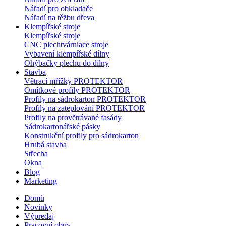
Nářadí pro obkladače
Nářadí na těžbu dřeva
Klempířské stroje
Klempířské stroje
CNC plechtvárniace stroje
Vybavení klempířské dílny
Ohýbačky plechu do dílny
Stavba
Větrací mřížky PROTEKTOR
Omítkové profily PROTEKTOR
Profily na sádrokarton PROTEKTOR
Profily na zateplování PROTEKTOR
Profily na provětrávané fasády
Sádrokartonářské pásky
Konstrukční profily pro sádrokarton
Hrubá stavba
Střecha
Okna
Blog
Marketing
Domů
Novinky
Výpredaj
Pracovní obuv