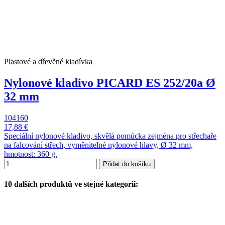
Plastové a dřevěné kladívka
Nylonové kladivo PICARD ES 252/20a Ø
32 mm
104160
17,88 €
Speciální nylonové kladivo, skvělá pomůcka zejména pro střechaře
na falcování střech, vyměnitelné nylonové hlavy, Ø 32 mm,
hmotnost: 360 g.
Přidat do košíku
10 dalších produktů ve stejné kategorii: