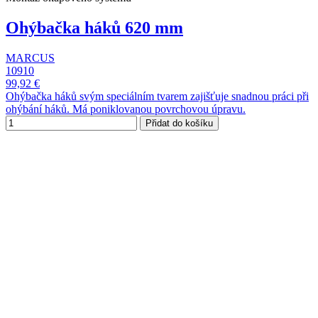
Ohýbačka háků 620 mm
MARCUS
10910
99,92 €
Ohýbačka háků svým speciálním tvarem zajišťuje snadnou práci při
ohýbání háků. Má poniklovanou povrchovou úpravu.
Přidat do košíku