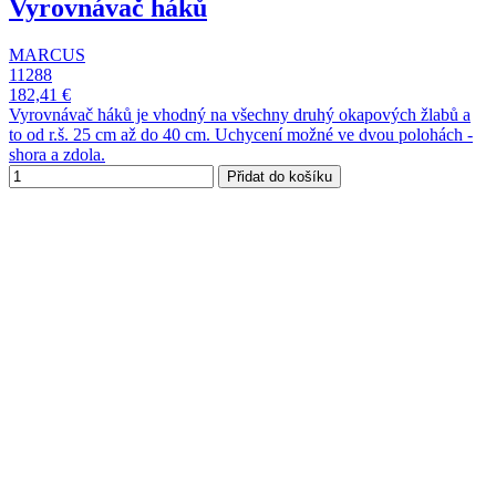
Vyrovnávač háků
MARCUS
11288
182,41 €
Vyrovnávač háků je vhodný na všechny druhý okapových žlabů a
to od r.š. 25 cm až do 40 cm. Uchycení možné ve dvou polohách -
shora a zdola.
Přidat do košíku