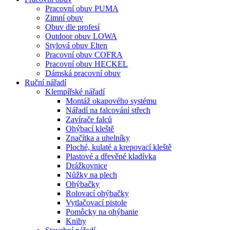
Pracovní obuv PUMA
Zimní obuv
Obuv dle profesí
Outdoor obuv LOWA
Stylová obuv Elten
Pracovní obuv COFRA
Pracovní obuv HECKEL
Dámská pracovní obuv
Ruční nářadí
Klempířské nářadí
Montáž okapového systému
Nářadí na falcování střech
Zavírače falců
Ohýbací kleště
Značítka a uhelníky
Ploché, kulaté a krepovací kleště
Plastové a dřevěné kladívka
Drážkovnice
Nůžky na plech
Ohýbačky
Rolovací ohýbačky
Vytlačovací pistole
Pomôcky na ohýbanie
Knihy