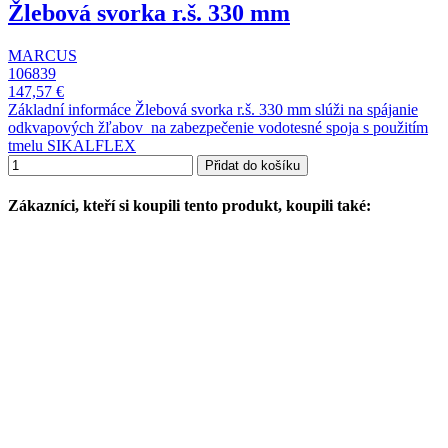
Žlebová svorka r.š. 330 mm
MARCUS
106839
147,57 €
Základní informáce Žlebová svorka r.š. 330 mm slúži na spájanie
odkvapových žľabov na zabezpečenie vodotesné spoja s použitím
tmelu SIKALFLEX
Přidat do košíku
Zákazníci, kteří si koupili tento produkt, koupili také: