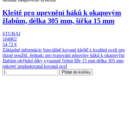
Kleště pro upevnění háků k okapovým
žlabům, délka 305 mm, šířka 15 mm
STUBAI
104802
54,72 €
Základné informácie Speciálně kované kleště z kvalitní oceli pro
různé použití. Jednak: pro tvarování pásoviny háků k okapovým
žlabům ohýbání díky vysunuté čelisti šíře 15 mm délka 305 mm
rukojeť poplastovaná kovaná ocel
Přidat do košíku