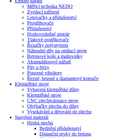
Elektro nářadí
Měřicí technika NEDO
Zvedací zařízení
Letovačky a příslušenství
Prostřihovače
Příslušenství
Horkovzdušné pistole
Tlakové postřikovače
Řezačky polystyrenu
Náhradní díly na omítací stroje
Betonové koše a maltovníky
Akumulátorové nářadí
Pily a frézy
Ponorné vibrátory
Řezné, brusné a diamantové kotouče
Klempířské stroje
Vybavení klempířské dílny
Klempířské stroje
CNC plechtvárniace stroje
Ohýbačky plechu do dílny
Vysekávání a děrování do plechu
Stavební materiál
Hrubá stavba
Bednění příslušenství
Distanční prvky do betonu