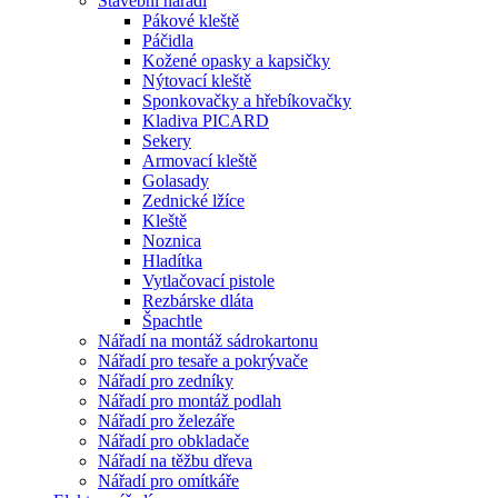
Stavební nářadí
Pákové kleště
Páčidla
Kožené opasky a kapsičky
Nýtovací kleště
Sponkovačky a hřebíkovačky
Kladiva PICARD
Sekery
Armovací kleště
Golasady
Zednické lžíce
Kleště
Noznica
Hladítka
Vytlačovací pistole
Rezbárske dláta
Špachtle
Nářadí na montáž sádrokartonu
Nářadí pro tesaře a pokrývače
Nářadí pro zedníky
Nářadí pro montáž podlah
Nářadí pro železáře
Nářadí pro obkladače
Nářadí na těžbu dřeva
Nářadí pro omítkáře