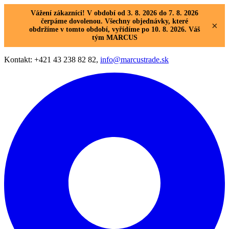
Vážení zákazníci! V období od 3. 8. 2026 do 7. 8. 2026
čerpáme dovolenou. Všechny objednávky, které
×
obdržíme v tomto období, vyřídíme po 10. 8. 2026. Váš
tým MARCUS
Kontakt: +421 43 238 82 82,
info@marcustrade.sk