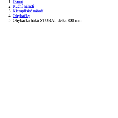
Domů
Ruční nářadí
Klempířské nářadí
Ohýbačky
Ohýbačka háků STUBAI, délka 800 mm