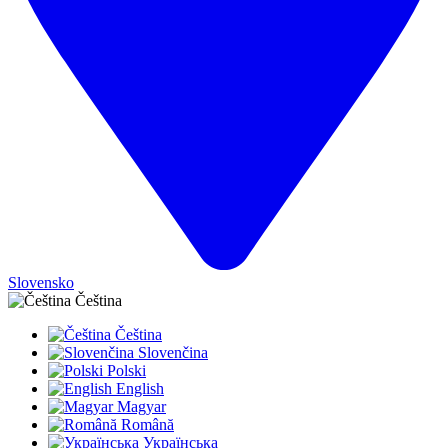
Slovensko
Čeština
Čeština
Slovenčina
Polski
English
Magyar
Română
Українська