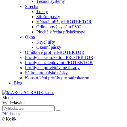
Těsnící systémy
Střecha
Tmely
Střešní pásky
Větrací mřížky PROTEKTOR
Odkvapový systém PVC
Plochá střecha příslušenství
Okna
Krycí lišty
Okenní pásky
Omítkové profily PROTEKTOR
Profily na sádrokarton PROTEKTOR
Profily na zateplování PROTEKTOR
Profily na provětrávané fasády
Sádrokartonářské pásky
Konstrukční profily pro sádrokarton
Blog
Menu
Vyhledávání
Přihlásit se
0
Košík