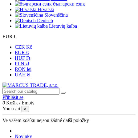
български език
Hrvatski
Slovenščina
Deutsch
Lietuvių kalba
EUR €
CZK Kč
EUR €
HUF Ft
PLN zł
RON lei
UAH ₴
Přihlásit se
0
Košík
/
Empty
Your cart
×
Ve vašem košíku nejsou žádné další položky
Novinky