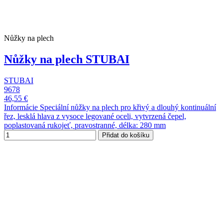
Nůžky na plech
Nůžky na plech STUBAI
STUBAI
9678
46,55 €
Informácie Speciální nůžky na plech pro křivý a dlouhý kontinuální
řez, lesklá hlava z vysoce legované oceli, vytvrzená čepel,
poplastovaná rukojeť, pravostranné, délka: 280 mm
Přidat do košíku