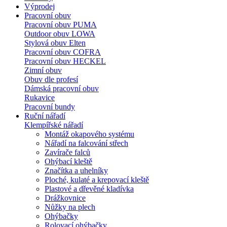
Výprodej
Pracovní obuv
Pracovní obuv PUMA
Outdoor obuv LOWA
Stylová obuv Elten
Pracovní obuv COFRA
Pracovní obuv HECKEL
Zimní obuv
Obuv dle profesí
Dámská pracovní obuv
Rukavice
Pracovní bundy
Ruční nářadí
Klempířské nářadí
Montáž okapového systému
Nářadí na falcování střech
Zavírače falců
Ohýbací kleště
Značítka a uhelníky
Ploché, kulaté a krepovací kleště
Plastové a dřevěné kladívka
Drážkovnice
Nůžky na plech
Ohýbačky
Rolovací ohýbačky