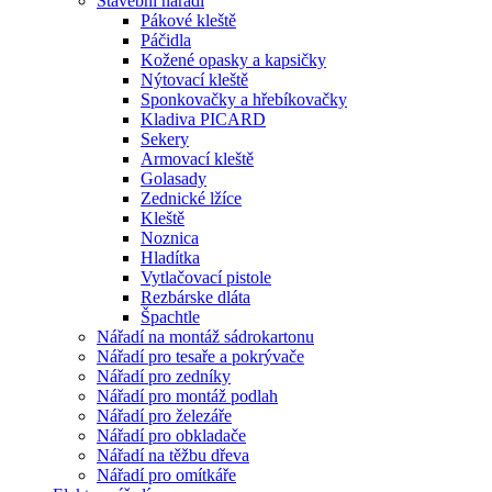
Stavební nářadí
Pákové kleště
Páčidla
Kožené opasky a kapsičky
Nýtovací kleště
Sponkovačky a hřebíkovačky
Kladiva PICARD
Sekery
Armovací kleště
Golasady
Zednické lžíce
Kleště
Noznica
Hladítka
Vytlačovací pistole
Rezbárske dláta
Špachtle
Nářadí na montáž sádrokartonu
Nářadí pro tesaře a pokrývače
Nářadí pro zedníky
Nářadí pro montáž podlah
Nářadí pro železáře
Nářadí pro obkladače
Nářadí na těžbu dřeva
Nářadí pro omítkáře