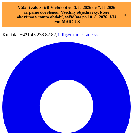
Vážení zákazníci! V období od 3. 8. 2026 do 7. 8. 2026
čerpáme dovolenou. Všechny objednávky, které
×
obdržíme v tomto období, vyřídíme po 10. 8. 2026. Váš
tým MARCUS
Kontakt: +421 43 238 82 82,
info@marcustrade.sk