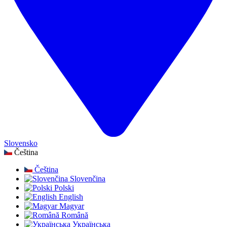
Slovensko
Čeština
Čeština
Slovenčina
Polski
English
Magyar
Română
Українська