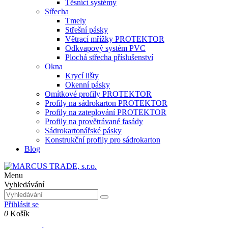
Těsnící systémy
Střecha
Tmely
Střešní pásky
Větrací mřížky PROTEKTOR
Odkvapový systém PVC
Plochá střecha příslušenství
Okna
Krycí lišty
Okenní pásky
Omítkové profily PROTEKTOR
Profily na sádrokarton PROTEKTOR
Profily na zateplování PROTEKTOR
Profily na provětrávané fasády
Sádrokartonářské pásky
Konstrukční profily pro sádrokarton
Blog
Menu
Vyhledávání
Přihlásit se
0
Košík