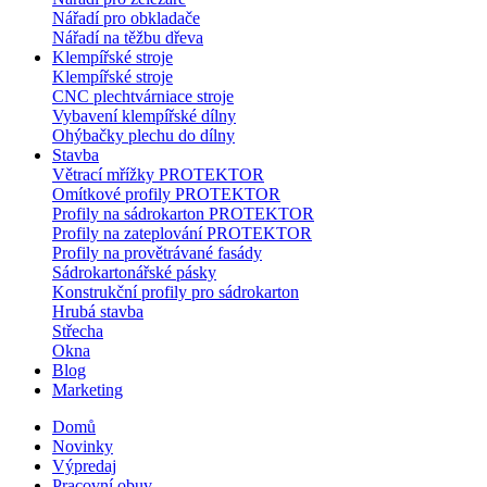
Nářadí pro obkladače
Nářadí na těžbu dřeva
Klempířské stroje
Klempířské stroje
CNC plechtvárniace stroje
Vybavení klempířské dílny
Ohýbačky plechu do dílny
Stavba
Větrací mřížky PROTEKTOR
Omítkové profily PROTEKTOR
Profily na sádrokarton PROTEKTOR
Profily na zateplování PROTEKTOR
Profily na provětrávané fasády
Sádrokartonářské pásky
Konstrukční profily pro sádrokarton
Hrubá stavba
Střecha
Okna
Blog
Marketing
Domů
Novinky
Výpredaj
Pracovní obuv