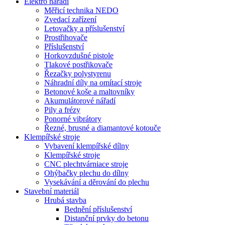
Elektro nářadí
Měřicí technika NEDO
Zvedací zařízení
Letovačky a příslušenství
Prostřihovače
Příslušenství
Horkovzdušné pistole
Tlakové postřikovače
Řezačky polystyrenu
Náhradní díly na omítací stroje
Betonové koše a maltovníky
Akumulátorové nářadí
Pily a frézy
Ponorné vibrátory
Řezné, brusné a diamantové kotouče
Klempířské stroje
Vybavení klempířské dílny
Klempířské stroje
CNC plechtvárniace stroje
Ohýbačky plechu do dílny
Vysekávání a děrování do plechu
Stavební materiál
Hrubá stavba
Bednění příslušenství
Distanční prvky do betonu