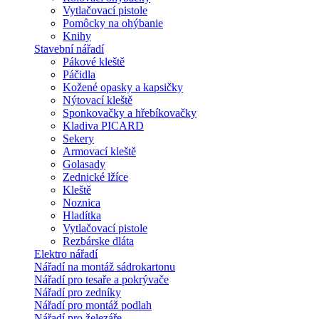
Vytlačovací pistole
Pomôcky na ohýbanie
Knihy
Stavební nářadí
Pákové kleště
Páčidla
Kožené opasky a kapsičky
Nýtovací kleště
Sponkovačky a hřebíkovačky
Kladiva PICARD
Sekery
Armovací kleště
Golasady
Zednické lžíce
Kleště
Noznica
Hladítka
Vytlačovací pistole
Rezbárske dláta
Elektro nářadí
Nářadí na montáž sádrokartonu
Nářadí pro tesaře a pokrývače
Nářadí pro zedníky
Nářadí pro montáž podlah
Nářadí pro železáře