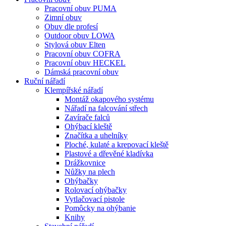
Pracovní obuv PUMA
Zimní obuv
Obuv dle profesí
Outdoor obuv LOWA
Stylová obuv Elten
Pracovní obuv COFRA
Pracovní obuv HECKEL
Dámská pracovní obuv
Ruční nářadí
Klempířské nářadí
Montáž okapového systému
Nářadí na falcování střech
Zavírače falců
Ohýbací kleště
Značítka a uhelníky
Ploché, kulaté a krepovací kleště
Plastové a dřevěné kladívka
Drážkovnice
Nůžky na plech
Ohýbačky
Rolovací ohýbačky
Vytlačovací pistole
Pomôcky na ohýbanie
Knihy