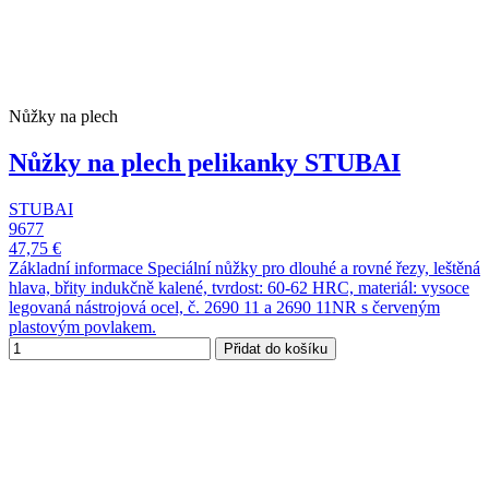
Nůžky na plech
Nůžky na plech pelikanky STUBAI
STUBAI
9677
47,75 €
Základní informace Speciální nůžky pro dlouhé a rovné řezy, leštěná
hlava, břity indukčně kalené, tvrdost: 60-62 HRC, materiál: vysoce
legovaná nástrojová ocel, č. 2690 11 a 2690 11NR s červeným
plastovým povlakem.
Přidat do košíku