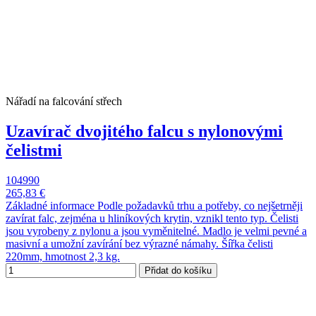
Nářadí na falcování střech
Uzavírač dvojitého falcu s nylonovými
čelistmi
104990
265,83 €
Základné informace Podle požadavků trhu a potřeby, co nejšetrněji
zavírat falc, zejména u hliníkových krytin, vznikl tento typ. Čelisti
jsou vyrobeny z nylonu a jsou vyměnitelné. Madlo je velmi pevné a
masivní a umožní zavírání bez výrazné námahy. Šířka čelisti
220mm, hmotnost 2,3 kg.
Přidat do košíku