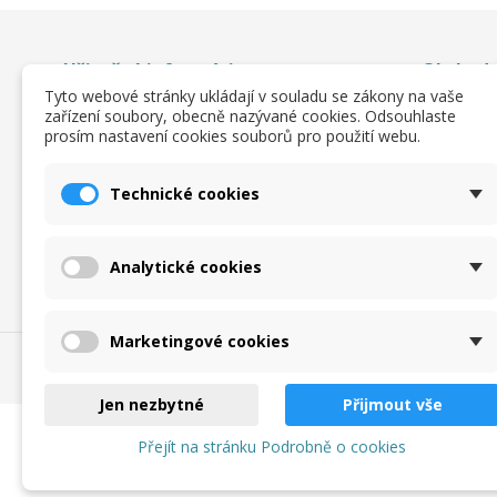
Užitočné informácie
Obchodn
Tyto webové stránky ukládají v souladu se zákony na vaše
O nas
Obchodn
zařízení soubory, obecně nazývané cookies. Odsouhlaste
prosím nastavení cookies souborů pro použití webu.
Katalogy a ceníky
Ochrana 
zpracová
Velikostní tabulka
Podmínky
Objednávkový formulář
Technické cookies
Kontakt
Analytické cookies
Marketingové cookies
Jen nezbytné
Přijmout vše
Přejít na stránku Podrobně o cookies