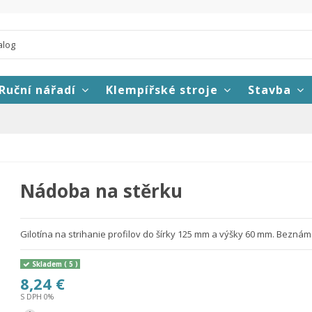
Ruční nářadí
Klempířské stroje
Stavba
Nádoba na stěrku
Gilotína na strihanie profilov do šírky 125 mm a výšky 60 mm. Bezná
Skladem
( 5 )
8,24 €
S DPH 0%