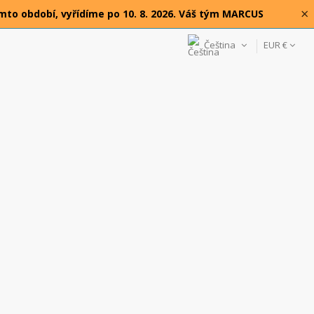
×
omto období, vyřídíme po 10. 8. 2026. Váš tým MARCUS
Čeština
EUR €