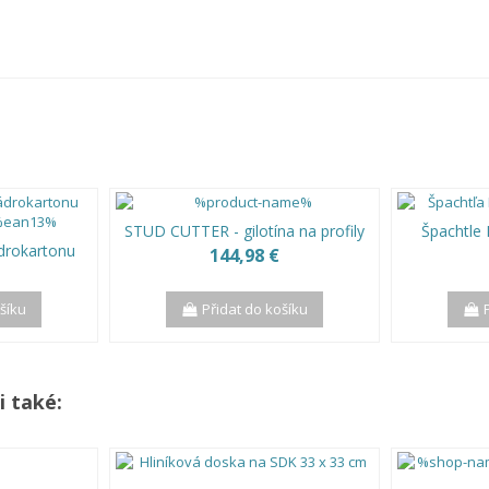
STUD CUTTER - gilotína na profily
Špachtle
ádrokartonu
144,98 €
ošíku
Přidat do košíku
i také: