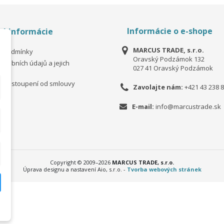
Informácie o e-shope
é informácie
MARCUS TRADE, s.r.o.
í podmínky
Oravský Podzámok 132
osobních údajů a jejich
027 41 Oravský Podzámok
ní
 odstoupení od smlouvy
Zavolajte nám:
+421 43 238 8
E-mail:
info@marcustrade.sk
Copyright © 2009–2026
MARCUS TRADE, s.r.o.
Úprava designu a nastavení Aio, s.r.o. -
Tvorba webových stránek