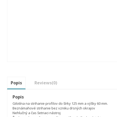
Popis
Reviews
(0)
Popis
Gilotína na strihanie profilov do šírky 125 mm a výšky 60 mm.
Beznámahové strihanie bez vzniku drsných okrajov
N
ehlučný a
čas šetriaci nástroj