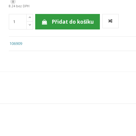
i
8.24 bez DPH
Přidat do košíku
106909