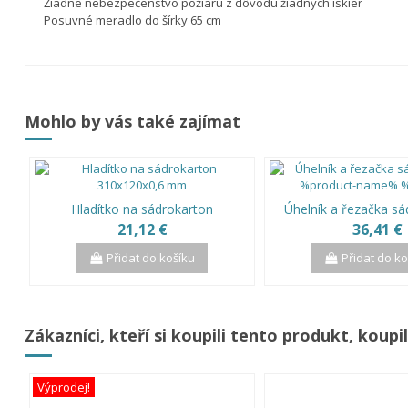
Žiadne nebezpečenstvo požiaru z
dôvodu žiadnych iskier
Posuvné meradlo do šírky 65 cm
Mohlo by vás také zajímat
Hladítko na sádrokarton
Úhelník a řezačka s
21,12 €
36,41 €
Přidat do košíku
Přidat do k
Zákazníci, kteří si koupili tento produkt, koupil
Výprodej!