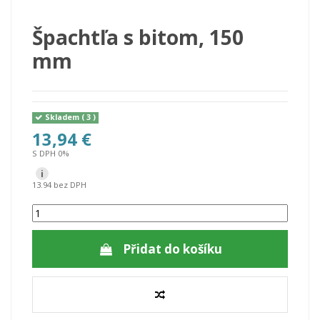
Špachtľa s bitom, 150
mm
Skladem
( 3 )
13,94 €
S DPH 0%
i
13.94 bez DPH
Přidat do košíku