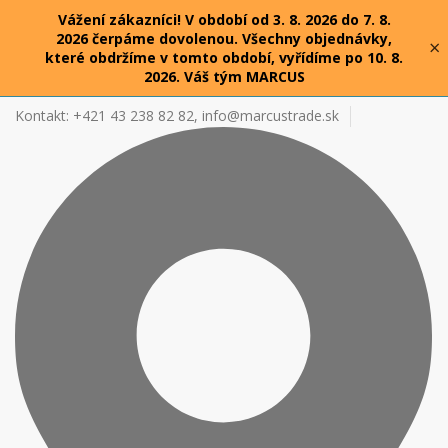
Vážení zákazníci! V období od 3. 8. 2026 do 7. 8.
2026 čerpáme dovolenou. Všechny objednávky,
×
které obdržíme v tomto období, vyřídíme po 10. 8.
2026. Váš tým MARCUS
Kontakt: +421 43 238 82 82,
info@marcustrade.sk