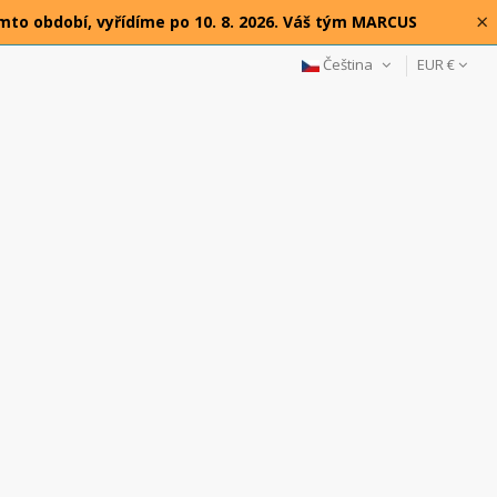
×
omto období, vyřídíme po 10. 8. 2026. Váš tým MARCUS
Čeština
EUR €