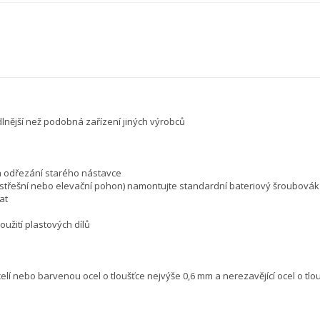
dlnější než podobná zařízení jiných výrobců
c a odřezání starého nástavce
střešní nebo elevační pohon) namontujte standardní bateriový šroubovák
at
žití plastových dílů
celí nebo barvenou ocel o tloušťce nejvýše 0,6 mm a nerezavějící ocel o tl