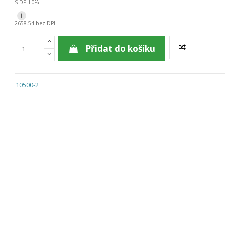
S DPH 0%
i
2658.54 bez DPH
Přidat do košíku
10500-2