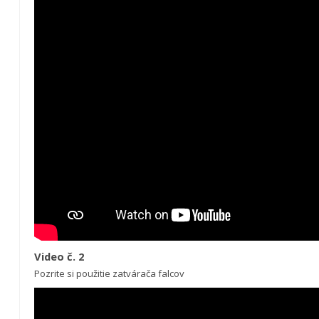
Video č. 2
Pozrite si použitie zatvárača falcov