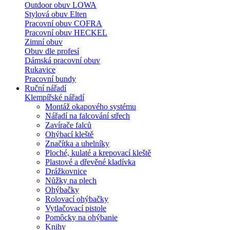
Outdoor obuv LOWA
Stylová obuv Elten
Pracovní obuv COFRA
Pracovní obuv HECKEL
Zimní obuv
Obuv dle profesí
Dámská pracovní obuv
Rukavice
Pracovní bundy
Ruční nářadí
Klempířské nářadí
Montáž okapového systému
Nářadí na falcování střech
Zavírače falců
Ohýbací kleště
Značítka a uhelníky
Ploché, kulaté a krepovací kleště
Plastové a dřevěné kladívka
Drážkovnice
Nůžky na plech
Ohýbačky
Rolovací ohýbačky
Vytlačovací pistole
Pomôcky na ohýbanie
Knihy