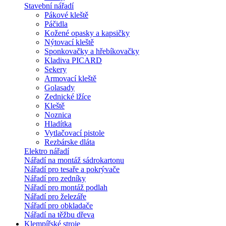
Stavební nářadí
Pákové kleště
Páčidla
Kožené opasky a kapsičky
Nýtovací kleště
Sponkovačky a hřebíkovačky
Kladiva PICARD
Sekery
Armovací kleště
Golasady
Zednické lžíce
Kleště
Noznica
Hladítka
Vytlačovací pistole
Rezbárske dláta
Elektro nářadí
Nářadí na montáž sádrokartonu
Nářadí pro tesaře a pokrývače
Nářadí pro zedníky
Nářadí pro montáž podlah
Nářadí pro železáře
Nářadí pro obkladače
Nářadí na těžbu dřeva
Klempířské stroje