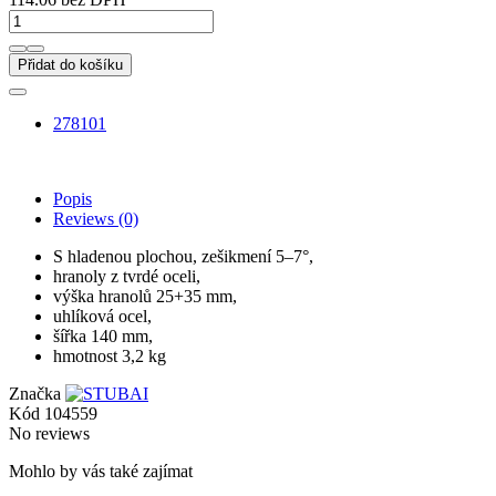
Přidat do košíku
278101
Popis
Reviews
(0)
S hladenou plochou, zešikmení 5–7°,
hranoly z tvrdé oceli,
výška hranolů 25+35 mm,
uhlíková ocel,
šířka 140 mm,
hmotnost 3,2 kg
Značka
Kód
104559
No reviews
Mohlo by vás také zajímat