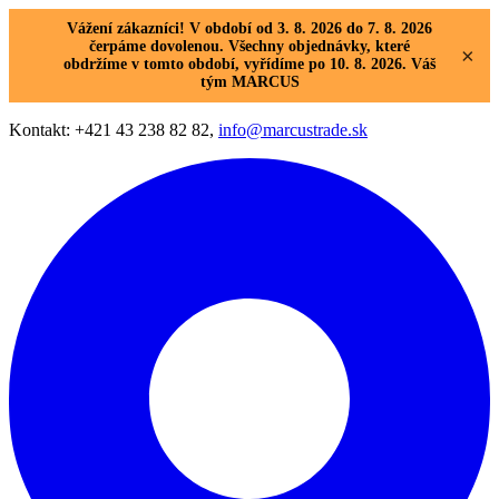
Vážení zákazníci! V období od 3. 8. 2026 do 7. 8. 2026
čerpáme dovolenou. Všechny objednávky, které
×
obdržíme v tomto období, vyřídíme po 10. 8. 2026. Váš
tým MARCUS
Kontakt: +421 43 238 82 82,
info@marcustrade.sk