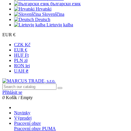
български език
Hrvatski
Slovenščina
Deutsch
Lietuvių kalba
EUR €
CZK Kč
EUR €
HUF Ft
PLN zł
RON lei
UAH ₴
Přihlásit se
0
Košík
/
Empty
Novinky
Výprodej
Pracovní obuv
Pracovní obuv PUMA