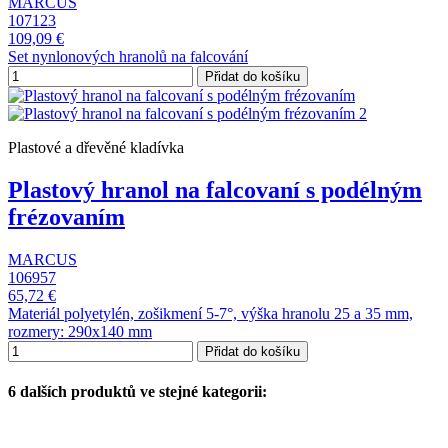
MARCUS
107123
109,09 €
Set nynlonových hranolů na falcování
Přidat do košíku
Plastové a dřevěné kladívka
Plastový hranol na falcovaní s podélným
frézovaním
MARCUS
106957
65,72 €
Materiál polyetylén, zošikmení 5-7°, výška hranolu 25 a 35 mm,
rozmery: 290x140 mm
Přidat do košíku
6 dalších produktů ve stejné kategorii: