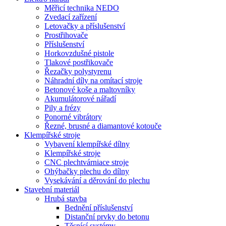
Měřicí technika NEDO
Zvedací zařízení
Letovačky a příslušenství
Prostřihovače
Příslušenství
Horkovzdušné pistole
Tlakové postřikovače
Řezačky polystyrenu
Náhradní díly na omítací stroje
Betonové koše a maltovníky
Akumulátorové nářadí
Pily a frézy
Ponorné vibrátory
Řezné, brusné a diamantové kotouče
Klempířské stroje
Vybavení klempířské dílny
Klempířské stroje
CNC plechtvárniace stroje
Ohýbačky plechu do dílny
Vysekávání a děrování do plechu
Stavební materiál
Hrubá stavba
Bednění příslušenství
Distanční prvky do betonu
Těsnící systémy