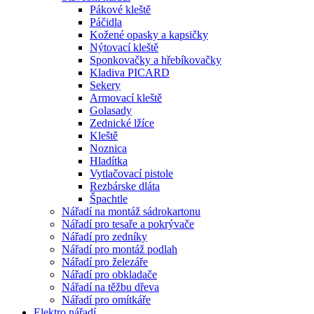
Pákové kleště
Páčidla
Kožené opasky a kapsičky
Nýtovací kleště
Sponkovačky a hřebíkovačky
Kladiva PICARD
Sekery
Armovací kleště
Golasady
Zednické lžíce
Kleště
Noznica
Hladítka
Vytlačovací pistole
Rezbárske dláta
Špachtle
Nářadí na montáž sádrokartonu
Nářadí pro tesaře a pokrývače
Nářadí pro zedníky
Nářadí pro montáž podlah
Nářadí pro železáře
Nářadí pro obkladače
Nářadí na těžbu dřeva
Nářadí pro omítkáře
Elektro nářadí