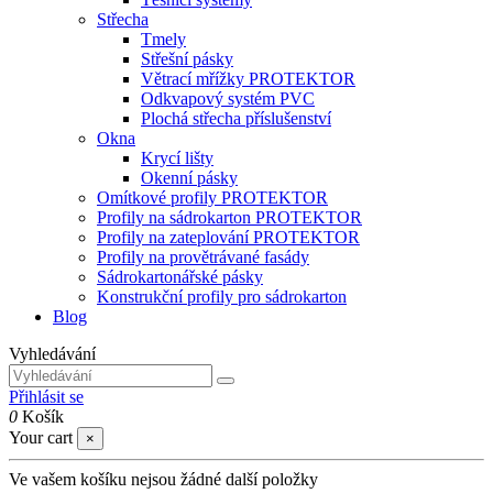
Střecha
Tmely
Střešní pásky
Větrací mřížky PROTEKTOR
Odkvapový systém PVC
Plochá střecha příslušenství
Okna
Krycí lišty
Okenní pásky
Omítkové profily PROTEKTOR
Profily na sádrokarton PROTEKTOR
Profily na zateplování PROTEKTOR
Profily na provětrávané fasády
Sádrokartonářské pásky
Konstrukční profily pro sádrokarton
Blog
Vyhledávání
Přihlásit se
0
Košík
Your cart
×
Ve vašem košíku nejsou žádné další položky