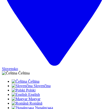
Slovensko
Čeština
Čeština
Slovenčina
Polski
English
Magyar
Română
Українська