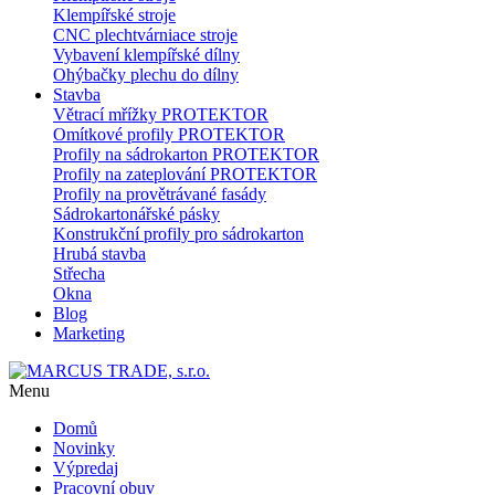
Klempířské stroje
CNC plechtvárniace stroje
Vybavení klempířské dílny
Ohýbačky plechu do dílny
Stavba
Větrací mřížky PROTEKTOR
Omítkové profily PROTEKTOR
Profily na sádrokarton PROTEKTOR
Profily na zateplování PROTEKTOR
Profily na provětrávané fasády
Sádrokartonářské pásky
Konstrukční profily pro sádrokarton
Hrubá stavba
Střecha
Okna
Blog
Marketing
Menu
Domů
Novinky
Výpredaj
Pracovní obuv