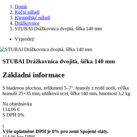
Domů
Ruční nářadí
Klempířské nářadí
Drážkovnice
STUBAI Drážkovnica dvojitá, šířka 140 mm
Výprodej!
STUBAI Drážkovnica dvojitá, šířka 140 mm
Základní informace
S hladenou plochou, zešikmení 5–7°, hranoly z tvrdé oceli, výška
hranolů 25+35 mm, uhlíková ocel, šířka 140 mm, hmotnost 3,2 kg
Na objednávku
114,06 €
S DPH 0%
i
Výše uplatněné DPH je 0% pro zemi Spojené státy.
114.06 bez DPH