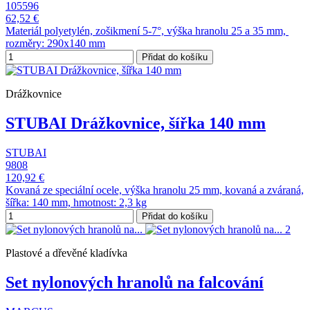
105596
62,52 €
Materiál polyetylén, zošikmení 5-7°, výška hranolu 25 a 35 mm,
rozměry: 290x140 mm
Přidat do košíku
Drážkovnice
STUBAI Drážkovnice, šířka 140 mm
STUBAI
9808
120,92 €
Kovaná ze speciální ocele, výška hranolu 25 mm, kovaná a zváraná,
šířka: 140 mm, hmotnost: 2,3 kg
Přidat do košíku
Plastové a dřevěné kladívka
Set nylonových hranolů na falcování