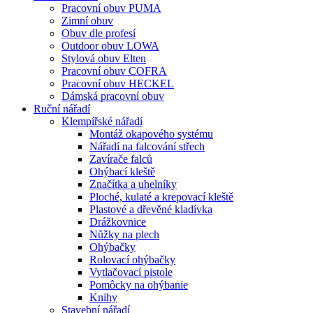
Pracovní obuv PUMA
Zimní obuv
Obuv dle profesí
Outdoor obuv LOWA
Stylová obuv Elten
Pracovní obuv COFRA
Pracovní obuv HECKEL
Dámská pracovní obuv
Ruční nářadí
Klempířské nářadí
Montáž okapového systému
Nářadí na falcování střech
Zavírače falců
Ohýbací kleště
Značítka a uhelníky
Ploché, kulaté a krepovací kleště
Plastové a dřevěné kladívka
Drážkovnice
Nůžky na plech
Ohýbačky
Rolovací ohýbačky
Vytlačovací pistole
Pomôcky na ohýbanie
Knihy
Stavební nářadí