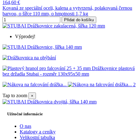
164,60 €
Kovaná ze speciální oceli, kalena a vytvrzená, polakovaná černou
barvou, o šířce 110 mm, o hmotnosti 1,7 kg
Přidat do košíku
Výprodej!
Tap to zoom
×
Užitočné informácie
O nas
Katalogy a ceníky
Velikostní tabulka