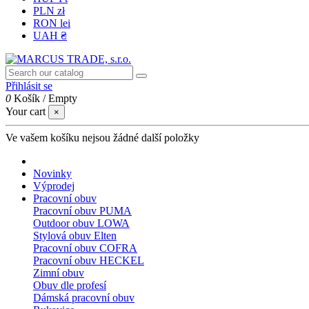
PLN zł
RON lei
UAH ₴
Přihlásit se
0
Košík
/
Empty
Your cart
×
Ve vašem košíku nejsou žádné další položky
Novinky
Výprodej
Pracovní obuv
Pracovní obuv PUMA
Outdoor obuv LOWA
Stylová obuv Elten
Pracovní obuv COFRA
Pracovní obuv HECKEL
Zimní obuv
Obuv dle profesí
Dámská pracovní obuv