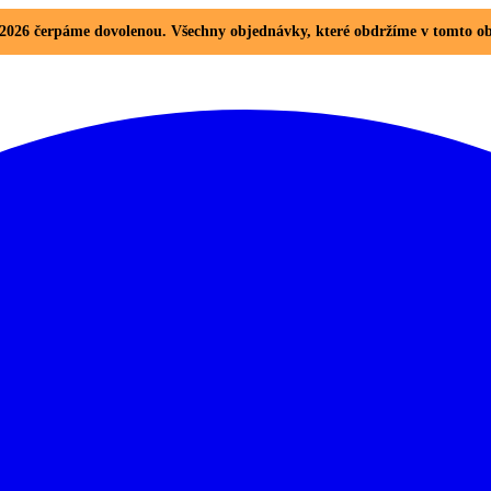
8. 2026 čerpáme dovolenou. Všechny objednávky, které obdržíme v tomto