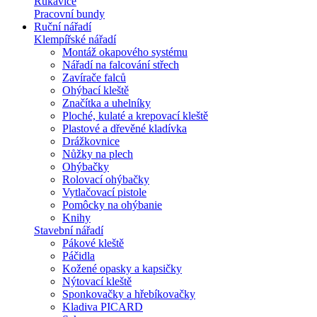
Rukavice
Pracovní bundy
Ruční nářadí
Klempířské nářadí
Montáž okapového systému
Nářadí na falcování střech
Zavírače falců
Ohýbací kleště
Značítka a uhelníky
Ploché, kulaté a krepovací kleště
Plastové a dřevěné kladívka
Drážkovnice
Nůžky na plech
Ohýbačky
Rolovací ohýbačky
Vytlačovací pistole
Pomôcky na ohýbanie
Knihy
Stavební nářadí
Pákové kleště
Páčidla
Kožené opasky a kapsičky
Nýtovací kleště
Sponkovačky a hřebíkovačky
Kladiva PICARD