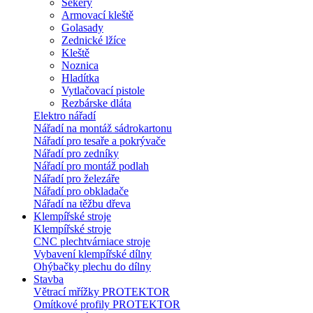
Sekery
Armovací kleště
Golasady
Zednické lžíce
Kleště
Noznica
Hladítka
Vytlačovací pistole
Rezbárske dláta
Elektro nářadí
Nářadí na montáž sádrokartonu
Nářadí pro tesaře a pokrývače
Nářadí pro zedníky
Nářadí pro montáž podlah
Nářadí pro železáře
Nářadí pro obkladače
Nářadí na těžbu dřeva
Klempířské stroje
Klempířské stroje
CNC plechtvárniace stroje
Vybavení klempířské dílny
Ohýbačky plechu do dílny
Stavba
Větrací mřížky PROTEKTOR
Omítkové profily PROTEKTOR