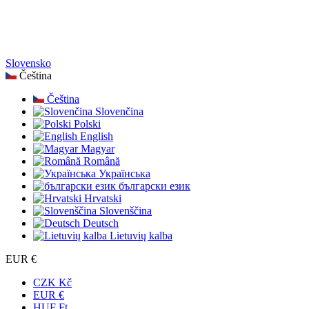
Slovensko
Čeština
Čeština
Slovenčina
Polski
English
Magyar
Română
Українська
български език
Hrvatski
Slovenščina
Deutsch
Lietuvių kalba
EUR €
CZK Kč
EUR €
HUF Ft