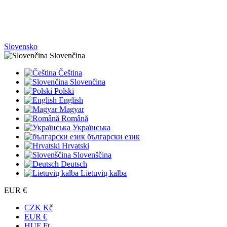
Slovensko
Slovenčina
Čeština
Slovenčina
Polski
English
Magyar
Română
Українська
български език
Hrvatski
Slovenščina
Deutsch
Lietuvių kalba
EUR €
CZK Kč
EUR €
HUF Ft