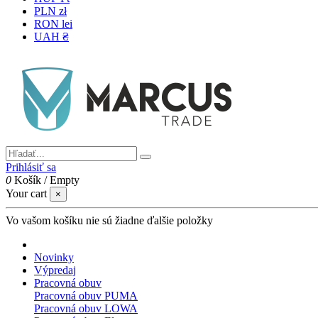
PLN zł
RON lei
UAH ₴
Prihlásiť sa
0
Košík
/
Empty
Your cart
×
Vo vašom košíku nie sú žiadne ďalšie položky
Novinky
Výpredaj
Pracovná obuv
Pracovná obuv PUMA
Pracovná obuv LOWA