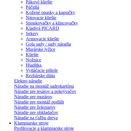
Pákové kliešte
Páčidlá
Kožené opasky a kapsičky
Nitovacie kliešte
Sponkovačky a klincovačky
Kladivá PICARD
Sekery
Armovacie kliešte
Gola sady / sady náradia
Murárske lyžice
Kliešte
Nožnice
Hladítka
Vytláčacie pištole
Rezbárske dláta
Elektro náradie
Náradie na montáž sadrokartónu
Náradie pre tesárov a pokrývačov
Náradie pre murárov
Náradie pre montáž podláh
Náradie pre železiarov
Náradie pre obkladačov
Náradie na ťažbu dreva
Klampiarske stroje
Profilovacie a klampiarske stroje