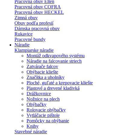
Pracovná obuv Elten
Pracovná obuv COFRA
Pracovná obuv HECKEL
Zimná obuv
Obuv podľa profesií
Dámska pracovná obuv
Rukavice
Pracovné bundy
Náradie
Klampiarske náradie
Montáž odkvapového systému
Náradie na falcovanie striech
Zatvárače falcov
Ohýbacie kliešte
Značítka a uholníky
Ploché, guľaté a krepovacie kliešte
Plastové a drevené kladivká
Drážkovnice
Nožnice na plech
Ohýbačky
Rolovacie ohýbačky
Vytláčacie pištole
Pomôcky na ohýbanie
Knihy
Stavebné náradie