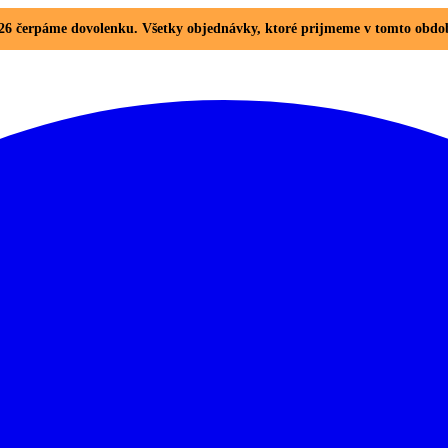
. 2026 čerpáme dovolenku. Všetky objednávky, ktoré prijmeme v tomto ob