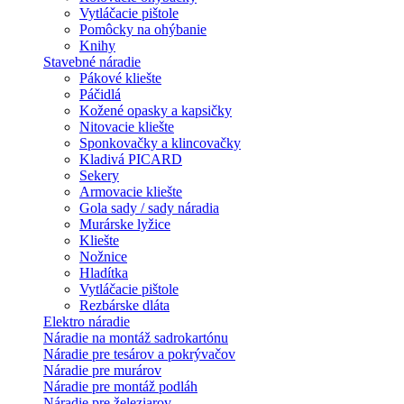
Vytláčacie pištole
Pomôcky na ohýbanie
Knihy
Stavebné náradie
Pákové kliešte
Páčidlá
Kožené opasky a kapsičky
Nitovacie kliešte
Sponkovačky a klincovačky
Kladivá PICARD
Sekery
Armovacie kliešte
Gola sady / sady náradia
Murárske lyžice
Kliešte
Nožnice
Hladítka
Vytláčacie pištole
Rezbárske dláta
Elektro náradie
Náradie na montáž sadrokartónu
Náradie pre tesárov a pokrývačov
Náradie pre murárov
Náradie pre montáž podláh
Náradie pre železiarov