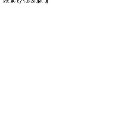
Mohlo by vás zaujať aj