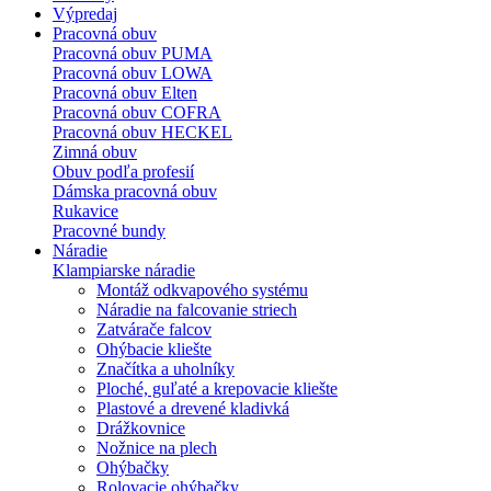
Výpredaj
Pracovná obuv
Pracovná obuv PUMA
Pracovná obuv LOWA
Pracovná obuv Elten
Pracovná obuv COFRA
Pracovná obuv HECKEL
Zimná obuv
Obuv podľa profesií
Dámska pracovná obuv
Rukavice
Pracovné bundy
Náradie
Klampiarske náradie
Montáž odkvapového systému
Náradie na falcovanie striech
Zatvárače falcov
Ohýbacie kliešte
Značítka a uholníky
Ploché, guľaté a krepovacie kliešte
Plastové a drevené kladivká
Drážkovnice
Nožnice na plech
Ohýbačky
Rolovacie ohýbačky