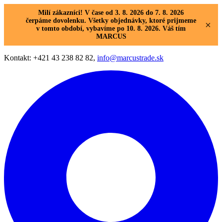
Milí zákazníci! V čase od 3. 8. 2026 do 7. 8. 2026
čerpáme dovolenku. Všetky objednávky, ktoré prijmeme
×
v tomto období, vybavíme po 10. 8. 2026. Váš tím
MARCUS
Kontakt: +421 43 238 82 82,
info@marcustrade.sk