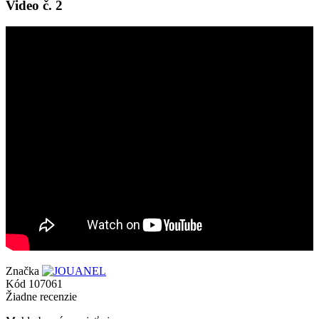
Video č. 2
Značka
Kód
107061
Žiadne recenzie