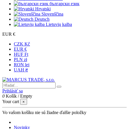
български език
Hrvatski
Slovenščina
Deutsch
Lietuvių kalba
EUR €
CZK Kč
EUR €
HUF Ft
PLN zł
RON lei
UAH ₴
Prihlásiť sa
0
Košík
/
Empty
Your cart
×
Vo vašom košíku nie sú žiadne ďalšie položky
Novinky