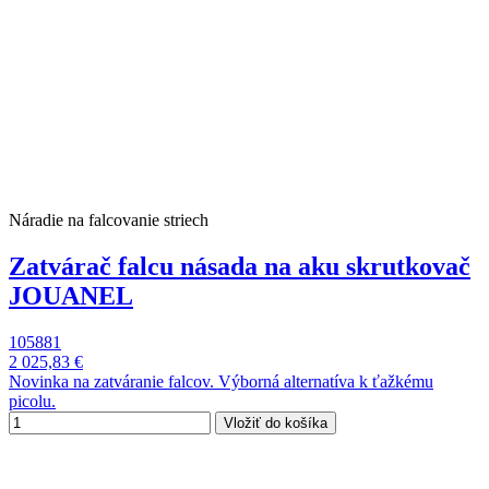
Náradie na falcovanie striech
Zatvárač falcu násada na aku skrutkovač
JOUANEL
105881
2 025,83 €
Novinka na zatváranie falcov. Výborná alternatíva k ťažkému
picolu.
Vložiť do košíka