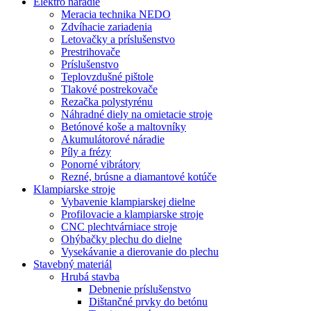
Elektro náradie
Meracia technika NEDO
Zdvíhacie zariadenia
Letovačky a príslušenstvo
Prestrihovače
Príslušenstvo
Teplovzdušné pištole
Tlakové postrekovače
Rezačka polystyrénu
Náhradné diely na omietacie stroje
Betónové koše a maltovníky
Akumulátorové náradie
Píly a frézy
Ponorné vibrátory
Rezné, brúsne a diamantové kotúče
Klampiarske stroje
Vybavenie klampiarskej dielne
Profilovacie a klampiarske stroje
CNC plechtvárniace stroje
Ohýbačky plechu do dielne
Vysekávanie a dierovanie do plechu
Stavebný materiál
Hrubá stavba
Debnenie príslušenstvo
Dištančné prvky do betónu