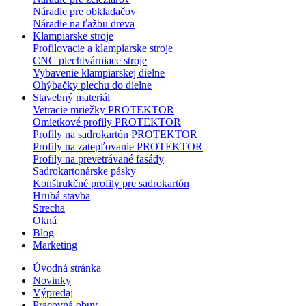
Náradie pre obkladačov
Náradie na ťažbu dreva
Klampiarske stroje
Profilovacie a klampiarske stroje
CNC plechtvárniace stroje
Vybavenie klampiarskej dielne
Ohýbačky plechu do dielne
Stavebný materiál
Vetracie mriežky PROTEKTOR
Omietkové profily PROTEKTOR
Profily na sadrokartón PROTEKTOR
Profily na zatepľovanie PROTEKTOR
Profily na prevetrávané fasády
Sadrokartonárske pásky
Konštrukčné profily pre sadrokartón
Hrubá stavba
Strecha
Okná
Blog
Marketing
Úvodná stránka
Novinky
Výpredaj
Pracovná obuv