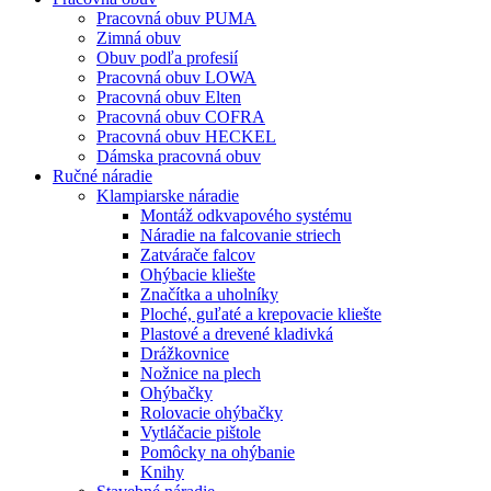
Pracovná obuv PUMA
Zimná obuv
Obuv podľa profesií
Pracovná obuv LOWA
Pracovná obuv Elten
Pracovná obuv COFRA
Pracovná obuv HECKEL
Dámska pracovná obuv
Ručné náradie
Klampiarske náradie
Montáž odkvapového systému
Náradie na falcovanie striech
Zatvárače falcov
Ohýbacie kliešte
Značítka a uholníky
Ploché, guľaté a krepovacie kliešte
Plastové a drevené kladivká
Drážkovnice
Nožnice na plech
Ohýbačky
Rolovacie ohýbačky
Vytláčacie pištole
Pomôcky na ohýbanie
Knihy