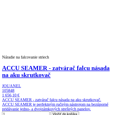
Náradie na falcovanie striech
ACCU SEAMER - zatvárač falcu násada
na aku skrutkovač
JOUANEL
105848
1 656,10 €
ACCU SEAMER - zatvárač falcu násada na aku skrutkovač.
ACCU SEAMER je perfektným ručným nástrojom na bezúporné
pridávanie jedno- a dvojzámkových strešných panelov.
Vložiť do košíka