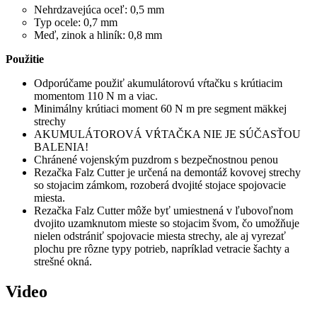
Nehrdzavejúca oceľ: 0,5 mm
Typ ocele: 0,7 mm
Meď, zinok a hliník: 0,8 mm
Použitie
Odporúčame použiť akumulátorovú vŕtačku s krútiacim
momentom 110 N m a viac.
Minimálny krútiaci moment 60 N m pre segment mäkkej
strechy
AKUMULÁTOROVÁ VŔTAČKA NIE JE SÚČASŤOU
BALENIA!
Chránené vojenským puzdrom s bezpečnostnou penou
Rezačka Falz Cutter je určená na demontáž kovovej strechy
so stojacim zámkom, rozoberá dvojité stojace spojovacie
miesta.
Rezačka Falz Cutter môže byť umiestnená v ľubovoľnom
dvojito uzamknutom mieste so stojacim švom, čo umožňuje
nielen odstrániť spojovacie miesta strechy, ale aj vyrezať
plochu pre rôzne typy potrieb, napríklad vetracie šachty a
strešné okná.
Video