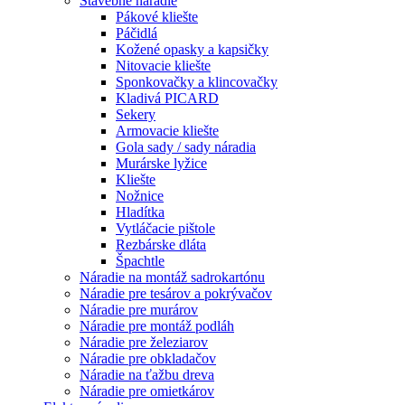
Stavebné náradie
Pákové kliešte
Páčidlá
Kožené opasky a kapsičky
Nitovacie kliešte
Sponkovačky a klincovačky
Kladivá PICARD
Sekery
Armovacie kliešte
Gola sady / sady náradia
Murárske lyžice
Kliešte
Nožnice
Hladítka
Vytláčacie pištole
Rezbárske dláta
Špachtle
Náradie na montáž sadrokartónu
Náradie pre tesárov a pokrývačov
Náradie pre murárov
Náradie pre montáž podláh
Náradie pre železiarov
Náradie pre obkladačov
Náradie na ťažbu dreva
Náradie pre omietkárov