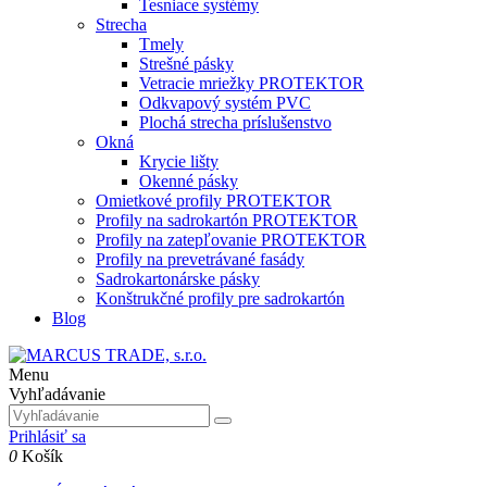
Tesniace systémy
Strecha
Tmely
Strešné pásky
Vetracie mriežky PROTEKTOR
Odkvapový systém PVC
Plochá strecha príslušenstvo
Okná
Krycie lišty
Okenné pásky
Omietkové profily PROTEKTOR
Profily na sadrokartón PROTEKTOR
Profily na zatepľovanie PROTEKTOR
Profily na prevetrávané fasády
Sadrokartonárske pásky
Konštrukčné profily pre sadrokartón
Blog
Menu
Vyhľadávanie
Prihlásiť sa
0
Košík