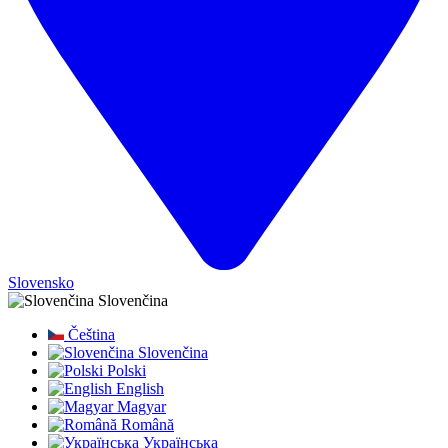
Slovensko
Slovenčina
Čeština
Slovenčina
Polski
English
Magyar
Română
Українська