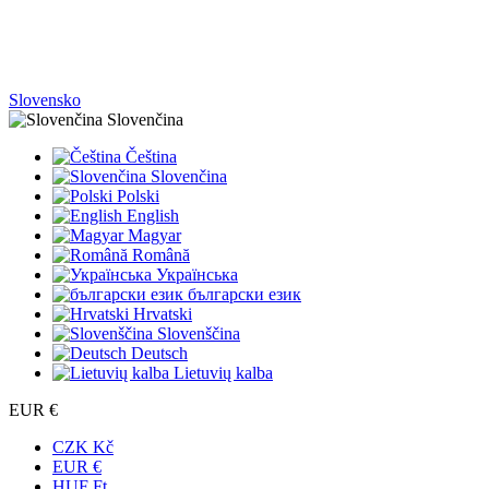
Slovensko
Slovenčina
Čeština
Slovenčina
Polski
English
Magyar
Română
Українська
български език
Hrvatski
Slovenščina
Deutsch
Lietuvių kalba
EUR €
CZK Kč
EUR €
HUF Ft