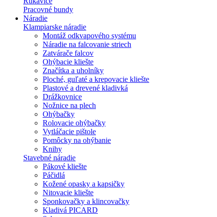
Rukavice
Pracovné bundy
Náradie
Klampiarske náradie
Montáž odkvapového systému
Náradie na falcovanie striech
Zatvárače falcov
Ohýbacie kliešte
Značítka a uholníky
Ploché, guľaté a krepovacie kliešte
Plastové a drevené kladivká
Drážkovnice
Nožnice na plech
Ohýbačky
Rolovacie ohýbačky
Vytláčacie pištole
Pomôcky na ohýbanie
Knihy
Stavebné náradie
Pákové kliešte
Páčidlá
Kožené opasky a kapsičky
Nitovacie kliešte
Sponkovačky a klincovačky
Kladivá PICARD