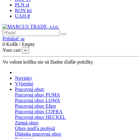
PLN zł
RON lei
UAH ₴
Prihlásiť sa
0
Košík
/
Empty
Your cart
×
Vo vašom košíku nie sú žiadne ďalšie položky
Novinky
Výpredaj
Pracovná obuv
Pracovná obuv PUMA
Pracovná obuv LOWA
Pracovná obuv Elten
Pracovná obuv COFRA
Pracovná obuv HECKEL
Zimná obuv
Obuv podľa profesií
Dámska pracovná obuv