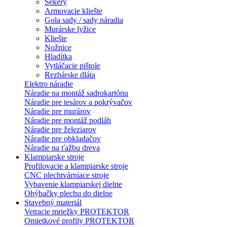
Sekery
Armovacie kliešte
Gola sady / sady náradia
Murárske lyžice
Kliešte
Nožnice
Hladítka
Vytláčacie pištole
Rezbárske dláta
Elektro náradie
Náradie na montáž sadrokartónu
Náradie pre tesárov a pokrývačov
Náradie pre murárov
Náradie pre montáž podláh
Náradie pre železiarov
Náradie pre obkladačov
Náradie na ťažbu dreva
Klampiarske stroje
Profilovacie a klampiarske stroje
CNC plechtvárniace stroje
Vybavenie klampiarskej dielne
Ohýbačky plechu do dielne
Stavebný materiál
Vetracie mriežky PROTEKTOR
Omietkové profily PROTEKTOR