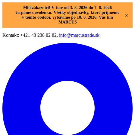
Milí zákazníci! V čase od 3. 8. 2026 do 7. 8. 2026
čerpáme dovolenku. Všetky objednávky, ktoré prijmeme
×
v tomto období, vybavíme po 10. 8. 2026. Váš tím
MARCUS
Kontakt: +421 43 238 82 82,
info@marcustrade.sk