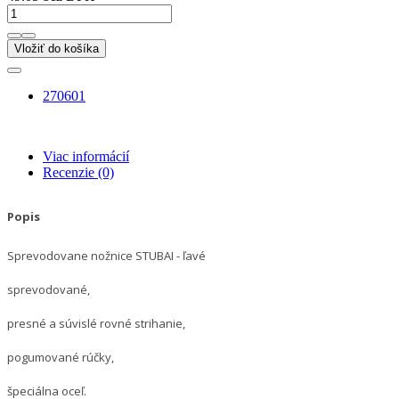
Vložiť do košíka
270601
Viac informácií
Recenzie
(0)
Popis
Sprevodovane nožnice STUBAI - ľavé
sprevodované,
presné a súvislé rovné strihanie,
pogumované rúčky,
špeciálna oceľ.