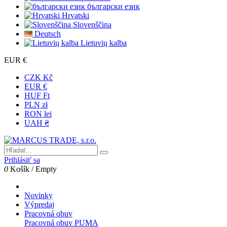
български език
Hrvatski
Slovenščina
Deutsch
Lietuvių kalba
EUR €
CZK Kč
EUR €
HUF Ft
PLN zł
RON lei
UAH ₴
Prihlásiť sa
0
Košík
/
Empty
Novinky
Výpredaj
Pracovná obuv
Pracovná obuv PUMA