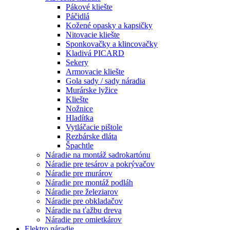
Pákové kliešte
Páčidlá
Kožené opasky a kapsičky
Nitovacie kliešte
Sponkovačky a klincovačky
Kladivá PICARD
Sekery
Armovacie kliešte
Gola sady / sady náradia
Murárske lyžice
Kliešte
Nožnice
Hladítka
Vytláčacie pištole
Rezbárske dláta
Špachtle
Náradie na montáž sadrokartónu
Náradie pre tesárov a pokrývačov
Náradie pre murárov
Náradie pre montáž podláh
Náradie pre železiarov
Náradie pre obkladačov
Náradie na ťažbu dreva
Náradie pre omietkárov
Elektro náradie