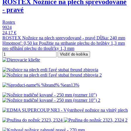
ROSTEX Nožnice na plech sprevodované
- pravé
Rostex
9924
24,17 €
ROSTEX Nožnice na plech sprevodované - pravé Dĺžka: 240 mm
Hmotnosť: 0,50 kg Použitie na strihanie plechu do hrúbky 1,3 mm
pro stříhání plechu do tloušťky 1,3 mm
Vložiť do košíka