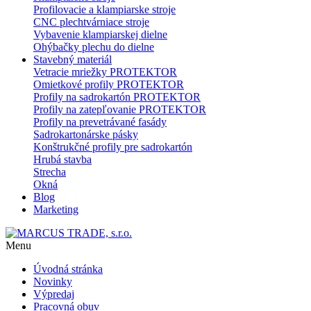
Profilovacie a klampiarske stroje
CNC plechtvárniace stroje
Vybavenie klampiarskej dielne
Ohýbačky plechu do dielne
Stavebný materiál
Vetracie mriežky PROTEKTOR
Omietkové profily PROTEKTOR
Profily na sadrokartón PROTEKTOR
Profily na zatepľovanie PROTEKTOR
Profily na prevetrávané fasády
Sadrokartonárske pásky
Konštrukčné profily pre sadrokartón
Hrubá stavba
Strecha
Okná
Blog
Marketing
Menu
Úvodná stránka
Novinky
Výpredaj
Pracovná obuv