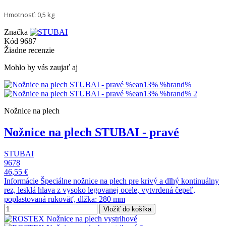
Hmotnosť: 0,5 kg
Značka
Kód
9687
Žiadne recenzie
Mohlo by vás zaujať aj
Nožnice na plech
Nožnice na plech STUBAI - pravé
STUBAI
9678
46,55 €
Informácie Špeciálne nožnice na plech pre krivý a dlhý kontinuálny
rez, lesklá hlava z vysoko legovanej ocele, vytvrdená čepeľ,
poplastovaná rukoväť, dlžka: 280 mm
Vložiť do košíka