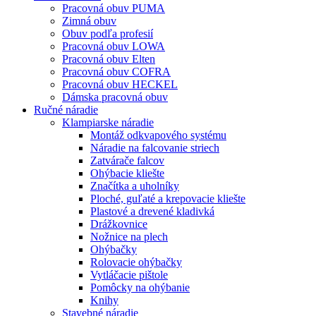
Pracovná obuv PUMA
Zimná obuv
Obuv podľa profesií
Pracovná obuv LOWA
Pracovná obuv Elten
Pracovná obuv COFRA
Pracovná obuv HECKEL
Dámska pracovná obuv
Ručné náradie
Klampiarske náradie
Montáž odkvapového systému
Náradie na falcovanie striech
Zatvárače falcov
Ohýbacie kliešte
Značítka a uholníky
Ploché, guľaté a krepovacie kliešte
Plastové a drevené kladivká
Drážkovnice
Nožnice na plech
Ohýbačky
Rolovacie ohýbačky
Vytláčacie pištole
Pomôcky na ohýbanie
Knihy
Stavebné náradie