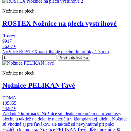
Nožnice na plech
ROSTEX Nožnice na plech vystrihové
Rostex
9917
26,67 €
Nožnice ROSTEX na strihanie plechu do hrúbky 1,3 mm
Vložiť do košíka
Nožnice na plech
Nožnice PELIKAN ľavé
EDMA
105855
44,92 €
Základné informácie Nožnice sú ideálne pre prácu na rovné rezy
plechu a taktiež na delenie materiálu v klampiarskej dielni. Nožnice
sú vhodné aj pre ľavákov, ale taktiež sú nevyhnutné pri práci
každého klampiara. Nožnice PELIKAN ľavé, dĺžka nožníc 300