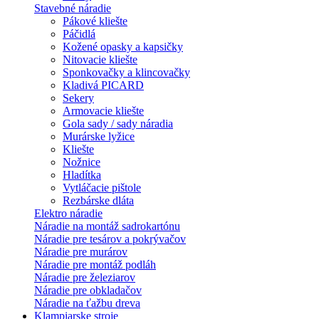
Stavebné náradie
Pákové kliešte
Páčidlá
Kožené opasky a kapsičky
Nitovacie kliešte
Sponkovačky a klincovačky
Kladivá PICARD
Sekery
Armovacie kliešte
Gola sady / sady náradia
Murárske lyžice
Kliešte
Nožnice
Hladítka
Vytláčacie pištole
Rezbárske dláta
Elektro náradie
Náradie na montáž sadrokartónu
Náradie pre tesárov a pokrývačov
Náradie pre murárov
Náradie pre montáž podláh
Náradie pre železiarov
Náradie pre obkladačov
Náradie na ťažbu dreva
Klampiarske stroje