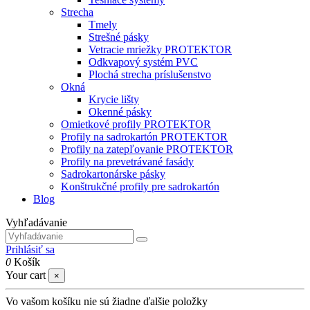
Strecha
Tmely
Strešné pásky
Vetracie mriežky PROTEKTOR
Odkvapový systém PVC
Plochá strecha príslušenstvo
Okná
Krycie lišty
Okenné pásky
Omietkové profily PROTEKTOR
Profily na sadrokartón PROTEKTOR
Profily na zatepľovanie PROTEKTOR
Profily na prevetrávané fasády
Sadrokartonárske pásky
Konštrukčné profily pre sadrokartón
Blog
Vyhľadávanie
Prihlásiť sa
0
Košík
Your cart
×
Vo vašom košíku nie sú žiadne ďalšie položky