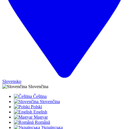
Slovensko
Slovenčina
Čeština
Slovenčina
Polski
English
Magyar
Română
Українська