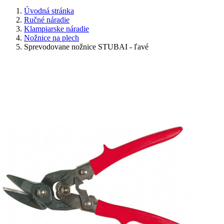
Úvodná stránka
Ručné náradie
Klampiarske náradie
Nožnice na plech
Sprevodovane nožnice STUBAI - ľavé