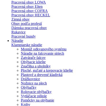
Pracovná obuv LOWA
Pracovná obuv Elten
Pracovná obuv COFRA
Pracovná obuv HECKEL
Zimná obuv
Obuv podľa profesií
Dámska pracovná obuv
Rukavice
Pracovné bundy
Náradie
Klampiarske náradie
Montáž odkvapového systému
Náradie na falcovanie striech
Zatvárače falcov
Ohýbacie kliešte
Značítka a uholníky
Ploché, guľaté a krepovacie kliešte
Plastové a drevené kladivká
Drážkovnice
Nožnice na plech
Ohýbačky
Rolovacie ohýbačky
Vytláčacie pištole
Pomôcky na ohýbanie
Knihy