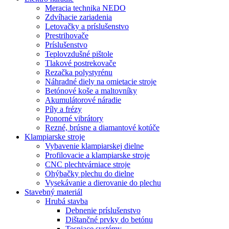
Meracia technika NEDO
Zdvíhacie zariadenia
Letovačky a príslušenstvo
Prestrihovače
Príslušenstvo
Teplovzdušné pištole
Tlakové postrekovače
Rezačka polystyrénu
Náhradné diely na omietacie stroje
Betónové koše a maltovníky
Akumulátorové náradie
Píly a frézy
Ponorné vibrátory
Rezné, brúsne a diamantové kotúče
Klampiarske stroje
Vybavenie klampiarskej dielne
Profilovacie a klampiarske stroje
CNC plechtvárniace stroje
Ohýbačky plechu do dielne
Vysekávanie a dierovanie do plechu
Stavebný materiál
Hrubá stavba
Debnenie príslušenstvo
Dištančné prvky do betónu
Tesniace systémy