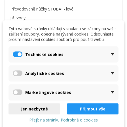
Převodovaně nůžky STUBAI - levé
převody,
přesné a souvislé stříhání,
Tyto webové stránky ukládají v souladu se zákony na vaše
zařízení soubory, obecně nazývané cookies. Odsouhlaste
pogumované roučky,
prosím nastavení cookies souborů pro použití webu.
speciální ocel.
hmotnost 0,5 kg
Technické cookies
Analytické cookies
Mohlo by vás také zajímat
Marketingové cookies
Nůžky na plech STUBAI
Jen nezbytné
Přijmout vše
46,55 €
Přejít na stránku Podrobně o cookies