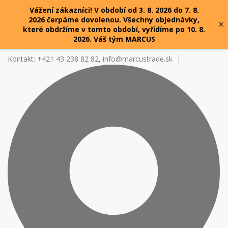
Vážení zákazníci! V období od 3. 8. 2026 do 7. 8.
2026 čerpáme dovolenou. Všechny objednávky,
×
které obdržíme v tomto období, vyřídíme po 10. 8.
2026. Váš tým MARCUS
Kontakt: +421 43 238 82 82,
info@marcustrade.sk