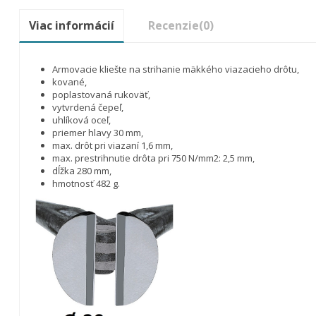
Viac informácií
Recenzie
(0)
Armovacie kliešte na strihanie mäkkého viazacieho drôtu,
kované,
poplastovaná rukoväť,
vytvrdená čepeľ,
uhlíková oceľ,
priemer hlavy 30 mm,
max. drôt pri viazaní 1,6 mm,
max. prestrihnutie drôta pri 750 N/mm2: 2,5 mm,
dĺžka 280 mm,
hmotnosť 482 g.