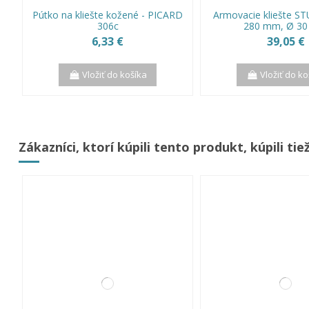
Pútko na kliešte kožené - PICARD
Armovacie kliešte ST
306c
280 mm, Ø 3
6,33 €
39,05 €
Vložiť do košíka
Vložiť do ko
Zákazníci, ktorí kúpili tento produkt, kúpili tiež