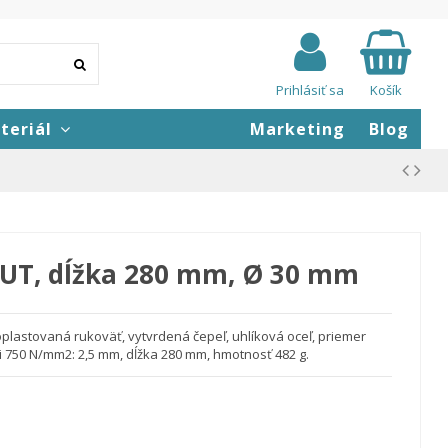
Prihlásiť sa
Košík
teriál
Marketing
Blog
CUT, dĺžka 280 mm, Ø 30 mm
plastovaná rukoväť, vytvrdená čepeľ, uhlíková oceľ, priemer
ri 750 N/mm
2
: 2,5 mm, dĺžka 280 mm, hmotnosť 482 g.