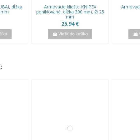
UBAI, dĺžka
Armovacie kliešte KNIPEX
Armovaci
0 mm
poniklované, dĺžka 300 mm, Ø 25
mm
25,94 €
šíka
Vložiť do košíka
: