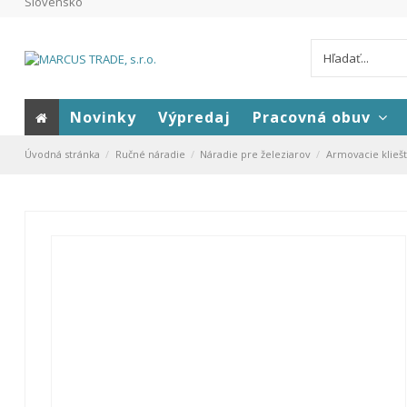
Slovensko
Novinky
Výpredaj
Pracovná obuv
Úvodná stránka
Ručné náradie
Náradie pre železiarov
Armovacie klieš