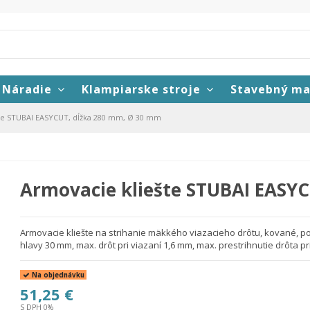
Náradie
Klampiarske stroje
Stavebný ma
te STUBAI EASYCUT, dĺžka 280 mm, Ø 30 mm
Armovacie kliešte STUBAI EASY
Armovacie kliešte na strihanie mäkkého viazacieho drôtu, kované, po
hlavy 30 mm, max. drôt pri viazaní 1,6 mm, max. prestrihnutie drôta p
Na objednávku
51,25 €
S DPH 0%