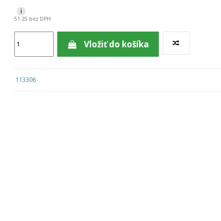
i
51.25 bez DPH
Vložiť do košíka
113306