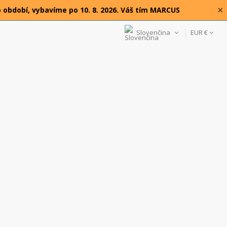
×
o období, vybavíme po 10. 8. 2026. Váš tím MARCUS
Slovenčina
EUR €