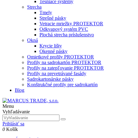
Tesniace systémy
Strecha
Tmely
Strešné pásky
Vetracie mriežky PROTEKTOR
Odkvapový systém PVC
Plochá strecha príslušenstvo
Okná
Krycie lišty
Okenné pásky
Omietkové profily PROTEKTOR
Profily na sadrokartón PROTEKTOR
Profily na zatepľovanie PROTEKTOR
Profily na prevetrávané fasády
Sadrokartonárske pásky
Konštrukčné profily pre sadrokartón
Blog
Menu
Vyhľadávanie
Prihlásiť sa
0
Košík