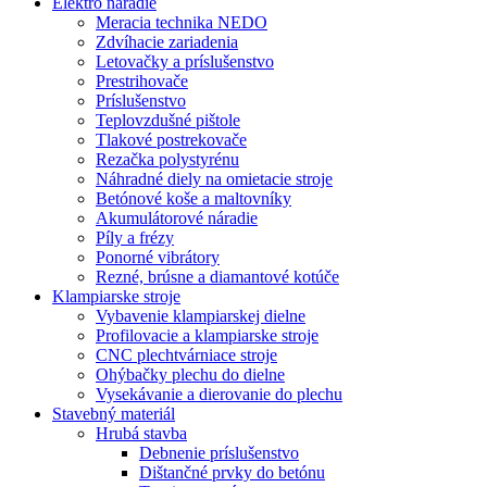
Elektro náradie
Meracia technika NEDO
Zdvíhacie zariadenia
Letovačky a príslušenstvo
Prestrihovače
Príslušenstvo
Teplovzdušné pištole
Tlakové postrekovače
Rezačka polystyrénu
Náhradné diely na omietacie stroje
Betónové koše a maltovníky
Akumulátorové náradie
Píly a frézy
Ponorné vibrátory
Rezné, brúsne a diamantové kotúče
Klampiarske stroje
Vybavenie klampiarskej dielne
Profilovacie a klampiarske stroje
CNC plechtvárniace stroje
Ohýbačky plechu do dielne
Vysekávanie a dierovanie do plechu
Stavebný materiál
Hrubá stavba
Debnenie príslušenstvo
Dištančné prvky do betónu