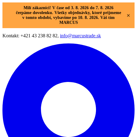
Milí zákazníci! V čase od 3. 8. 2026 do 7. 8. 2026
čerpáme dovolenku. Všetky objednávky, ktoré prijmeme
×
v tomto období, vybavíme po 10. 8. 2026. Váš tím
MARCUS
Kontakt: +421 43 238 82 82,
info@marcustrade.sk