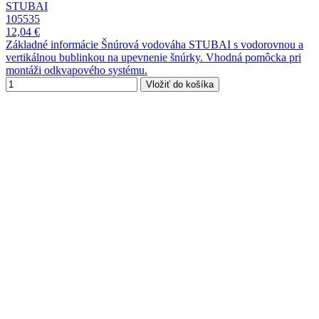
STUBAI
105535
12,04 €
Základné informácie Šnúrová vodováha STUBAI s vodorovnou a
vertikálnou bublinkou na upevnenie šnúrky. Vhodná pomôcka pri
montáži odkvapového systému.
Vložiť do košíka