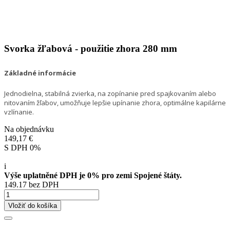
Svorka žľabová - použitie zhora 280 mm
Základné informácie
Jednodielna, stabilná zvierka, na zopínanie pred spajkovaním alebo
nitovaním žľabov, umožňuje lepšie upínanie zhora, optimálne kapilárne
vzlínanie.
Na objednávku
149,17 €
S DPH 0%
i
Výše uplatněné DPH je 0% pro zemi Spojené štáty.
149.17 bez DPH
Vložiť do košíka