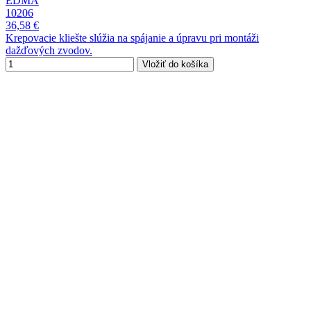
EDMA
10206
36,58 €
Krepovacie kliešte slúžia na spájanie a úpravu pri montáži
dažďových zvodov.
Vložiť do košíka