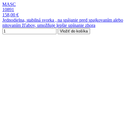
MASC
10891
158,00 €
Jednodielna, stabilná svorka , na spájanie pred spajkovaním alebo
nitovaním žľabov, umožňuje lepšie upínanie zhora
Vložiť do košíka