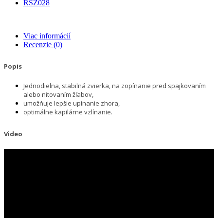
RSZ028
Viac informácií
Recenzie
(0)
Popis
Jednodielna, stabilná zvierka, na zopínanie pred spajkovaním
alebo nitovaním žľabov,
umožňuje lepšie upínanie zhora,
optimálne kapilárne vzlínanie.
Video