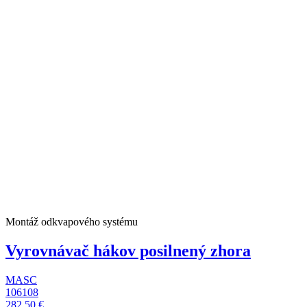
Montáž odkvapového systému
Vyrovnávač hákov posilnený zhora
MASC
106108
282,50 €