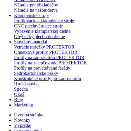
Náradie pre obkladačov
Náradie na ťažbu dreva
Klampiarske stroje
Profilovacie a klampiarske stroje
CNC plechtvárniace stroje
Vybavenie klampiarskej dielne
Ohýbačky plechu do dielne
Stavebný materiál
Vetracie mriežky PROTEKTOR
Omietkové profily PROTEKTOR
Profily na sadrokartón PROTEKTOR
Profily na zatepľovanie PROTEKTOR
Profily na prevetrávané fasády
Sadrokartonárske pásky
Konštrukčné profily pre sadrokartón
Hrubá stavba
Strecha
Okná
Blog
Marketing
Úvodná stránka
Novinky
Výpredaj
Pracovná obuv