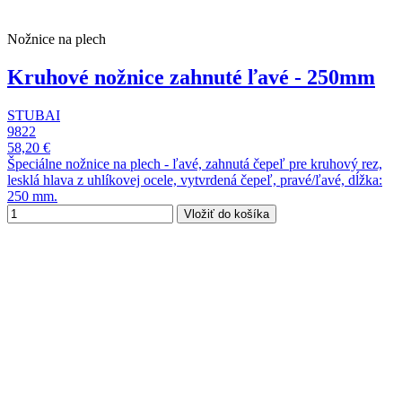
Nožnice na plech
Kruhové nožnice zahnuté ľavé - 250mm
STUBAI
9822
58,20 €
Špeciálne nožnice na plech - ľavé, zahnutá čepeľ pre kruhový rez,
lesklá hlava z uhlíkovej ocele, vytvrdená čepeľ, pravé/ľavé, dĺžka:
250 mm.
Vložiť do košíka