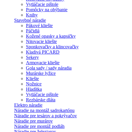
Vytláčacie pištole
Pomôcky na ohýbanie
Knihy
Stavebné náradie
Pákové kliešte
Páčidlá
Kožené opasky a kapsičky
Nitovacie kliešte
Sponkovačky a klincovačky
Kladivá PICARD
Sekery
Armovacie kliešte
Gola sady / sady náradia
Murárske lyžice
Kliešte
Nožnice
Hladítka
Vytláčacie pištole
Rezbárske dláta
Elektro náradie
Náradie na montáž sadrokartónu
Náradie pre tesárov a pokrývačov
Náradie pre murárov
Náradie pre montáž podláh
Náradie pre železiarov