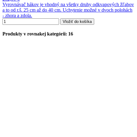
Vyrovnávač hákov je vhodný na všetky druhy odkvapových žľabov
a to od r.š. 25 cm až do 40 cm. Uchytenie možné v dvoch polohách
- zhora a zdola.
Vložiť do košíka
Produkty v rovnakej kategórii: 16