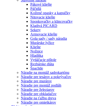
Stavebné náradie
Pákové kliešte
Páčidlá
Kožené opasky a kapsičky
Nitovacie kliešte
Sponkovačky a klincovačky
Kladivá PICARD
Sekery
Armovacie kliešte
Gola sady / sady náradia
Murárske lyžice
Kliešte
Nožnice
Hladítka
Vytláčacie pištole
Rezbárske dláta
Špachtle
Náradie na montáž sadrokartónu
Náradie pre tesárov a pokrývačov
Náradie pre murárov
Náradie pre montáž podláh
Náradie pre železiarov
Náradie pre obkladačov
Náradie na ťažbu dreva
Náradie pre omietkárov