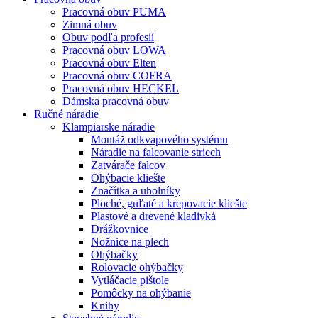
Pracovná obuv PUMA
Zimná obuv
Obuv podľa profesií
Pracovná obuv LOWA
Pracovná obuv Elten
Pracovná obuv COFRA
Pracovná obuv HECKEL
Dámska pracovná obuv
Ručné náradie
Klampiarske náradie
Montáž odkvapového systému
Náradie na falcovanie striech
Zatvárače falcov
Ohýbacie kliešte
Značítka a uholníky
Ploché, guľaté a krepovacie kliešte
Plastové a drevené kladivká
Drážkovnice
Nožnice na plech
Ohýbačky
Rolovacie ohýbačky
Vytláčacie pištole
Pomôcky na ohýbanie
Knihy