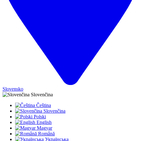
Slovensko
Slovenčina
Čeština
Slovenčina
Polski
English
Magyar
Română
Українська