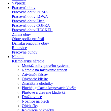
Výpredaj
Pracovná obuv
Pracovná obuv PUMA
Pracovná obuv LOWA
Pracovná obuv Elten
Pracovná obuv COFRA
Pracovná obuv HECKEL
Zimná obuv
Obuv podľa profesií
Dámska pracovná obuv
Rukavice
Pracovné bundy
Náradie
Klampiarske náradie
Montáž odkvapového systému
Náradie na falcovanie striech
Zatvárače falcov
Ohýbacie kliešte
Značítka a uholníky
Ploché, guľaté a krepovacie kliešte
Plastové a drevené kladivká
Drážkovnice
Nožnice na plech
Ohýbačky
Rolovacie ohýbačky