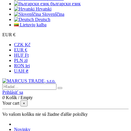
български език
Hrvatski
Slovenščina
Deutsch
Lietuvių kalba
EUR €
CZK Kč
EUR €
HUF Ft
PLN zł
RON lei
UAH ₴
Prihlásiť sa
0
Košík
/
Empty
Your cart
×
Vo vašom košíku nie sú žiadne ďalšie položky
Novinky