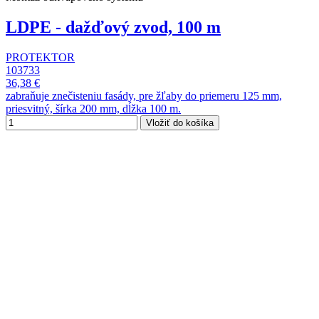
LDPE - dažďový zvod, 100 m
PROTEKTOR
103733
36,38 €
zabraňuje znečisteniu fasády, pre žľaby do priemeru 125 mm,
priesvitný, šírka 200 mm, dĺžka 100 m.
Vložiť do košíka