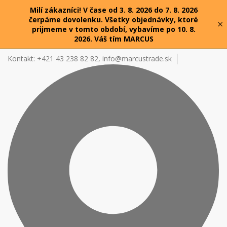
Milí zákazníci! V čase od 3. 8. 2026 do 7. 8. 2026
čerpáme dovolenku. Všetky objednávky, ktoré
×
prijmeme v tomto období, vybavíme po 10. 8.
2026. Váš tím MARCUS
Kontakt: +421 43 238 82 82,
info@marcustrade.sk