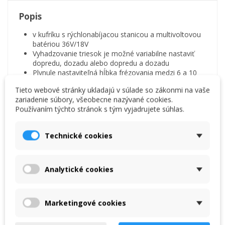
Popis
v kufríku s rýchlonabíjacou stanicou a multivoltovou
batériou 36V/18V
Vyhadzovanie triesok je možné variabilne nastaviť
dopredu, dozadu alebo dopredu a dozadu
Plynule nastaviteľná hĺbka frézovania medzi 6 a 10
mm
Tieto webové stránky ukladajú v súlade so zákonmi na vaše
Šírka frézovania je 34 mm
zariadenie súbory, všeobecne nazývané cookies.
Frézovaciu hlavu je možné otočiť o 180° vzhľadom
Používaním týchto stránok s tým vyjadrujete súhlas.
na telo stroja, pre optimálnu prácu v závislosti od
sklonu strechy
Základné zariadenie Hikoki
Technické cookies
bezkomutátorový motor
Výkon na hriadeli noža, nastaviteľný v 6 úrovniach v
závislosti od zaťaženia
To znamená, že je možné regulovať hrubšie alebo
Analytické cookies
jemnejšie vyhadzovanie triesok
batéria 36V s 2,5Ah
Rýchlonabíjacia stanica batérie (cca 20 min)
Marketingové cookies
Video
Viac uvidíte vo videu: