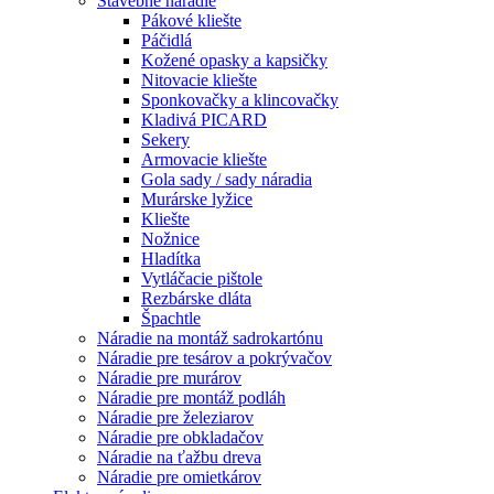
Stavebné náradie
Pákové kliešte
Páčidlá
Kožené opasky a kapsičky
Nitovacie kliešte
Sponkovačky a klincovačky
Kladivá PICARD
Sekery
Armovacie kliešte
Gola sady / sady náradia
Murárske lyžice
Kliešte
Nožnice
Hladítka
Vytláčacie pištole
Rezbárske dláta
Špachtle
Náradie na montáž sadrokartónu
Náradie pre tesárov a pokrývačov
Náradie pre murárov
Náradie pre montáž podláh
Náradie pre železiarov
Náradie pre obkladačov
Náradie na ťažbu dreva
Náradie pre omietkárov