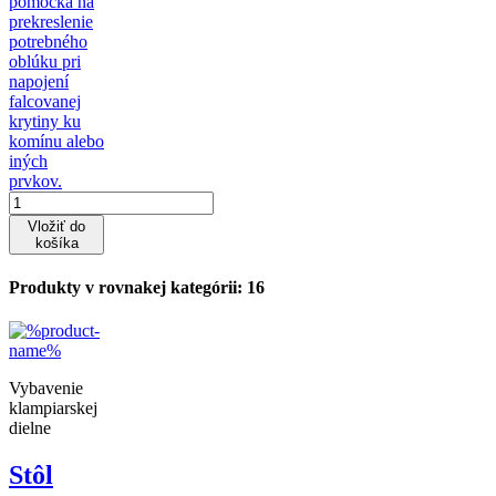
pomôcka na
prekreslenie
potrebného
oblúku pri
napojení
falcovanej
krytiny ku
komínu alebo
iných
prvkov.
Vložiť do
košíka
Produkty v rovnakej kategórii: 16
Vybavenie
klampiarskej
dielne
Stôl