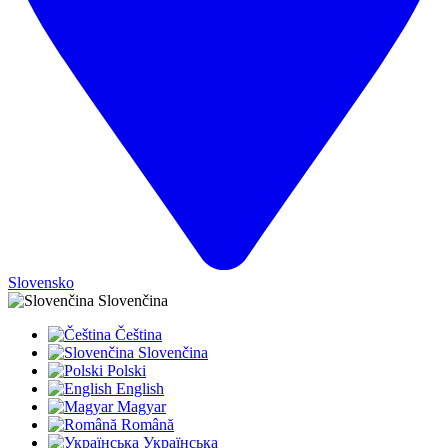
Slovensko
Slovenčina
Čeština
Slovenčina
Polski
English
Magyar
Română
Українська