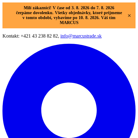
Milí zákazníci! V čase od 3. 8. 2026 do 7. 8. 2026
čerpáme dovolenku. Všetky objednávky, ktoré prijmeme
×
v tomto období, vybavíme po 10. 8. 2026. Váš tím
MARCUS
Kontakt: +421 43 238 82 82,
info@marcustrade.sk