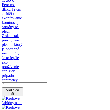
17,85 €
Pero má
dĺžku 12 cm
a slúži na
skopírovanie
komínovej
šablóny na
plech.
Získate tak
presný tvar
plechu, ktorý
je potrebné
vystrihnúť.
Je to lepšie
ako
používanie
ceruziek
prípadne
centrofixy.
Vložiť do
košíka