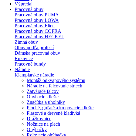
Výpredaj
Pracovná obuv
Pracovná obuv PUMA
Pracovná obuv LOWA
Pracovná obuv Elten
Pracovná obuv COFRA
Pracovná obuv HECKEL
Zimná obuv
Obuv podľa profesií
Dámska pracovná obuv
Rukavice
Pracovné bundy
Náradie
Klampiarske náradie
Montáž odkvapového systému
Náradie na falcovanie striech
Zatvárače falcov
Ohýbacie kliešte
Značítka a uholníky
Ploché, guľaté a krepovacie kliešte
Plastové a drevené kladivká
Drážkovnice
Nožnice na plech
Ohýbačky
Rolovacie ohýbačky