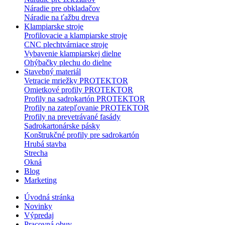
Náradie pre obkladačov
Náradie na ťažbu dreva
Klampiarske stroje
Profilovacie a klampiarske stroje
CNC plechtvárniace stroje
Vybavenie klampiarskej dielne
Ohýbačky plechu do dielne
Stavebný materiál
Vetracie mriežky PROTEKTOR
Omietkové profily PROTEKTOR
Profily na sadrokartón PROTEKTOR
Profily na zatepľovanie PROTEKTOR
Profily na prevetrávané fasády
Sadrokartonárske pásky
Konštrukčné profily pre sadrokartón
Hrubá stavba
Strecha
Okná
Blog
Marketing
Úvodná stránka
Novinky
Výpredaj
Pracovná obuv