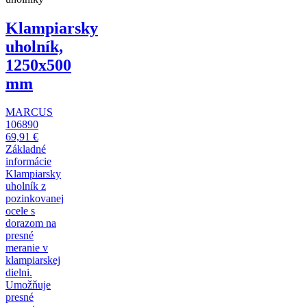
Klampiarsky
uholník,
1250x500
mm
MARCUS
106890
69,91 €
Základné
informácie
Klampiarsky
uholník z
pozinkovanej
ocele s
dorazom na
presné
meranie v
klampiarskej
dielni.
Umožňuje
presné