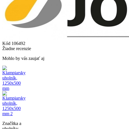
Kód
106492
Žiadne recenzie
Mohlo by vás zaujať aj
Značítka a
uholníky