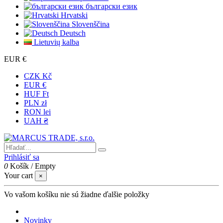
български език
Hrvatski
Slovenščina
Deutsch
Lietuvių kalba
EUR €
CZK Kč
EUR €
HUF Ft
PLN zł
RON lei
UAH ₴
Prihlásiť sa
0
Košík
/
Empty
Your cart
×
Vo vašom košíku nie sú žiadne ďalšie položky
Novinky