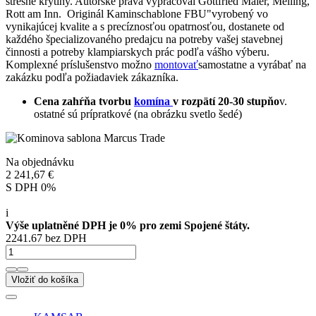
strešné krytiny. Autorské práva vypracoval Gottfried Maier, Meiling,
Rott am Inn. Originál Kaminschablone FBU"vyrobený vo
vynikajúcej kvalite a s precíznosťou opatrnosťou, dostanete od
každého špecializovaného predajcu na potreby vašej stavebnej
činnosti a potreby klampiarskych prác podľa vášho výberu.
Komplexné príslušenstvo možno
montovať
samostatne a vyrábať na
zakázku podľa požiadaviek zákazníka.
Cena zahŕňa tvorbu
komína
v rozpätí 20-30 stupňo
v.
ostatné sú prípratkové (na obrázku svetlo šedé)
Na objednávku
2 241,67 €
S DPH 0%
i
Výše uplatněné DPH je 0% pro zemi Spojené štáty.
2241.67 bez DPH
Vložiť do košíka