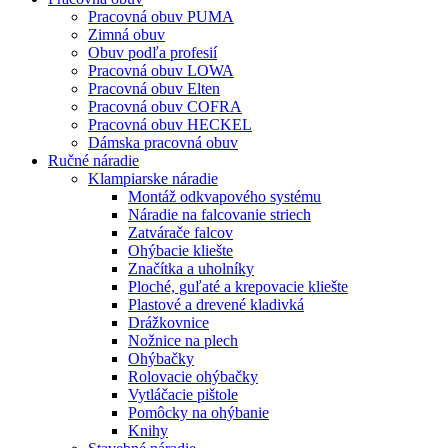
Pracovná obuv PUMA
Zimná obuv
Obuv podľa profesií
Pracovná obuv LOWA
Pracovná obuv Elten
Pracovná obuv COFRA
Pracovná obuv HECKEL
Dámska pracovná obuv
Ručné náradie
Klampiarske náradie
Montáž odkvapového systému
Náradie na falcovanie striech
Zatvárače falcov
Ohýbacie kliešte
Značítka a uholníky
Ploché, guľaté a krepovacie kliešte
Plastové a drevené kladivká
Drážkovnice
Nožnice na plech
Ohýbačky
Rolovacie ohýbačky
Vytláčacie pištole
Pomôcky na ohýbanie
Knihy