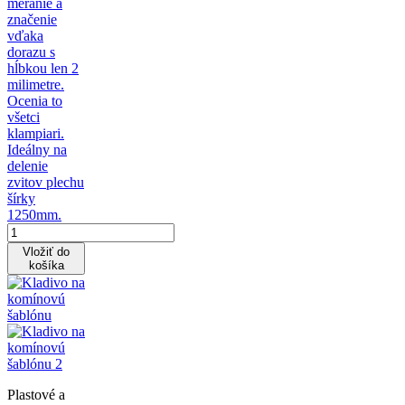
meranie a
značenie
vďaka
dorazu s
hĺbkou len 2
milimetre.
Ocenia to
všetci
klampiari.
Ideálny na
delenie
zvitov plechu
šírky
1250mm.
Vložiť do
košíka
Plastové a