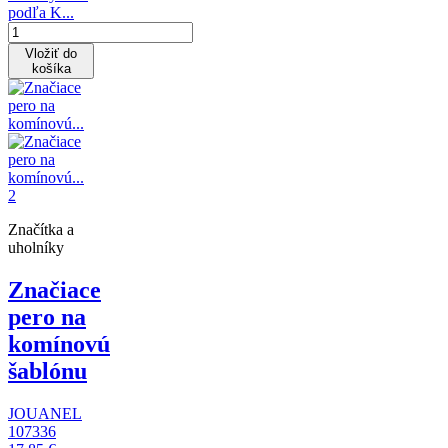
podľa K...
Vložiť do
košíka
Značítka a
uholníky
Značiace
pero na
komínovú
šablónu
JOUANEL
107336