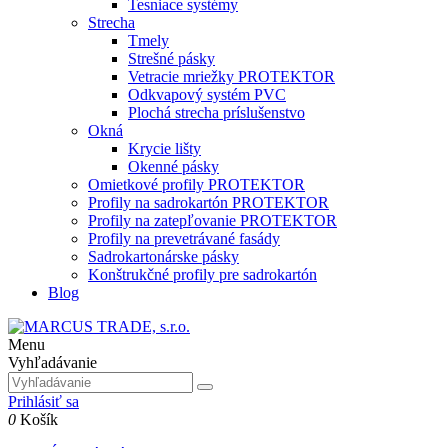
Tesniace systémy
Strecha
Tmely
Strešné pásky
Vetracie mriežky PROTEKTOR
Odkvapový systém PVC
Plochá strecha príslušenstvo
Okná
Krycie lišty
Okenné pásky
Omietkové profily PROTEKTOR
Profily na sadrokartón PROTEKTOR
Profily na zatepľovanie PROTEKTOR
Profily na prevetrávané fasády
Sadrokartonárske pásky
Konštrukčné profily pre sadrokartón
Blog
Menu
Vyhľadávanie
Prihlásiť sa
0
Košík