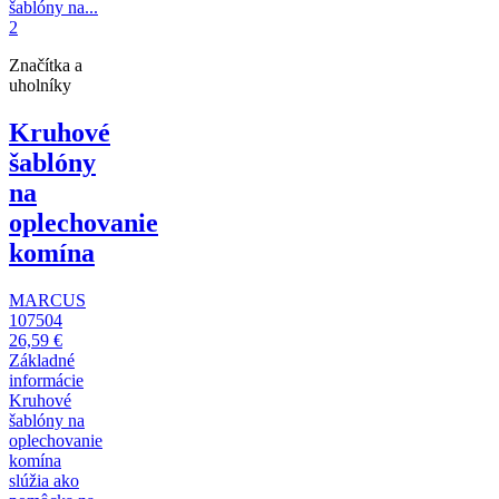
Značítka a
uholníky
Kruhové
šablóny
na
oplechovanie
komína
MARCUS
107504
26,59 €
Základné
informácie
Kruhové
šablóny na
oplechovanie
komína
slúžia ako