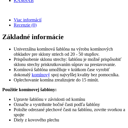
KAMSAB
Viac informácií
Recenzie
(0)
Základné informácie
Univerzálna komínová šablóna na výrobu komínových
obkladov pre sklony striech od 20 - 50 stupňov.
Prispôsobenie sklonu strechy: šablónu je možné prispôsobiť
sklonu strechy priskrutkovaním súprav na prestavovanie.
Komínová šablóna umožňuje v krátkom čase vyrobiť
dokonalý
komínový
spoj najvyššej kvality bez pomocníka.
Oplechovanie komína zrealizujete do 15 minút.
Použitie komínovej šablóny:
Upravte šablónu v závislosti od komínu
Označte a vystrihnite bočné časti podľa šablóny
Položte odrezané plechové časti na šablónu, zovrite svorkou a
spojte
Diely z kovového plechu