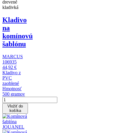
drevené
kladivká
Kladivo
na
komínovú
šablónu
MARCUS
106935
44,92 €
Kladivo z
PVC
zaoblené
Hmotnosť
500 gramov
Vložiť do
košíka