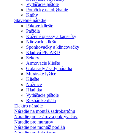
Vytláčacie pištole
Pomôcky na ohýbanie
Knihy
Stavebné náradie
Pákové kliešte
Páčidlá
Kožené opasky a kapsičky
Nitovacie kliešte
Sponkovačky a klincovačky
Kladivá PICARD
Sekery
Armovacie kliešte
Gola sady / sady náradia
Murárske lyžice
Kliešte
Nožnice
Hladítka
Vytláčacie pištole
Rezbárske dláta
Elektro náradie
Náradie na montáž sadrokartónu
Náradie pre tesárov a pokrývačov
Náradie pre murárov
Náradie pre montáž podláh
Náradie pre železiarov