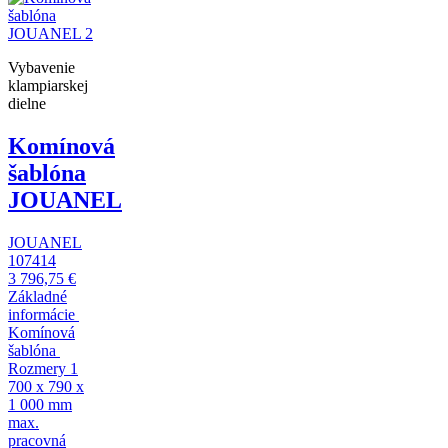
Vybavenie
klampiarskej
dielne
Komínová
šablóna
JOUANEL
JOUANEL
107414
3 796,75 €
Základné
informácie
Komínová
šablóna
Rozmery 1
700 x 790 x
1 000 mm
max.
pracovná