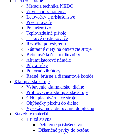
Elektro náradie
Meracia technika NEDO
Zdvíhacie zariadenia
Letovačky a príslušenstvo
Prestrihovače
Príslušenstvo
Teplovzdušné pištole
Tlakové postrekovače
Rezačka polystyrénu
Náhradné diely na omietacie stroje
Betónové koše a maltovníky
Akumulátorové náradie
Píly a frézy
Ponorné vibrátory
Rezné, brúsne a diamantové kotúče
Klampiarske stroje
Vybavenie klampiarskej dielne
Profilovacie a klampiarske stroje
CNC plechtvárniace stroje
Ohýbačky plechu do dielne
Vysekávanie a dierovanie do plechu
Stavebný materiál
Hrubá stavba
Debnenie príslušenstvo
Dištančné prvky do betónu