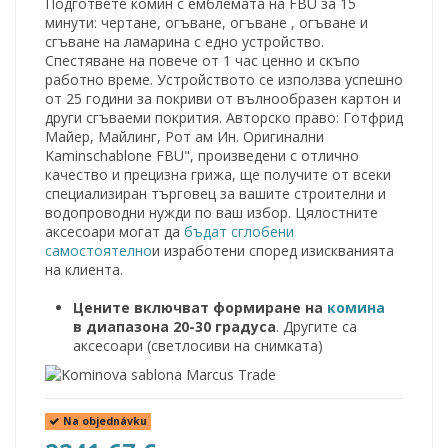
Подгответе комин с емблемата на FBU за 15
минути: чертане, огъване, огъване , огъване и
сгъване на ламарина с едно устройство.
Спестяване на повече от 1 час ценно и скъпо
работно време. Устройството се използва успешно
от 25 години за покриви от вълнообразен картон и
други сгъваеми покрития. Авторско право: Готфрид
Майер, Майлинг, Рот ам Ин. Оригинални
Kaminschablone FBU", произведени с отлично
качество и прецизна грижа, ще получите от всеки
специализиран търговец за вашите строителни и
водопроводни нужди по ваш избор. Цялостните
аксесоари могат да
бъдат сглобени
самостоятелно
и изработени според изискванията
на клиента.
Цените включват формиране на
комина
в диапазона 20-30 градуса
. Другите са
аксесоари (светлосиви на снимката)
Na objednávku