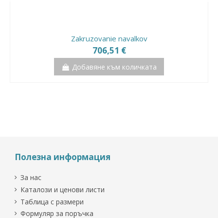
Добавяне към количката
Добавяне към количката
Добавяне към количката
Добавяне към количката
Zakruzovanie navalkov
706,51 €
Добавяне към количката
Нов продукт
Полезна информация
За нас
Каталози и ценови листи
Таблица с размери
Формуляр за поръчка