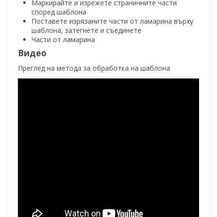
Маркирайте и изрежете страничните части
според шаблона
Поставете изрязаните части от ламарина върху
шаблона, затегнете и съединете
Части от ламарина
Видео
Преглед на метода за обработка на шаблона