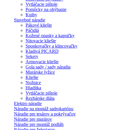
Vytláčacie pištole
Pomôcky na ohýbanie
Knihy
Stavebné náradie
Pákové kliešte
Páčidlá
Kožené opasky a kapsičky
Nitovacie kliešte
Sponkovačky a klincovačky
Kladivá PICARD
Sekery
Armovacie kliešte
Gola sady / sady náradia
Murárske lyžice
Kliešte
Nožnice
Hladítka
Vytláčacie pištole
Rezbárske dláta
Elektro náradie
Náradie na montáž sadrokartónu
Náradie pre tesárov a pokrývačov
Náradie pre murárov
Náradie pre montáž podláh
Náradie pre železiarov