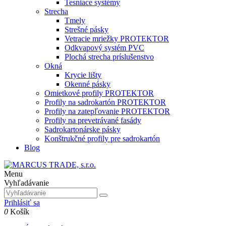
Tesniace systémy
Strecha
Tmely
Strešné pásky
Vetracie mriežky PROTEKTOR
Odkvapový systém PVC
Plochá strecha príslušenstvo
Okná
Krycie lišty
Okenné pásky
Omietkové profily PROTEKTOR
Profily na sadrokartón PROTEKTOR
Profily na zatepľovanie PROTEKTOR
Profily na prevetrávané fasády
Sadrokartonárske pásky
Konštrukčné profily pre sadrokartón
Blog
Menu
Vyhľadávanie
Prihlásiť sa
0
Košík