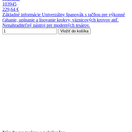
103945
229,64 €
Základné informácie Univerzálny španovák s račňou pre výkonné
ťahanie, upínanie a lisovanie krokvy, väznicových krovov atď.
Nenahraditeľný nástroj pre moderných tesárov.
Vložiť do košíka