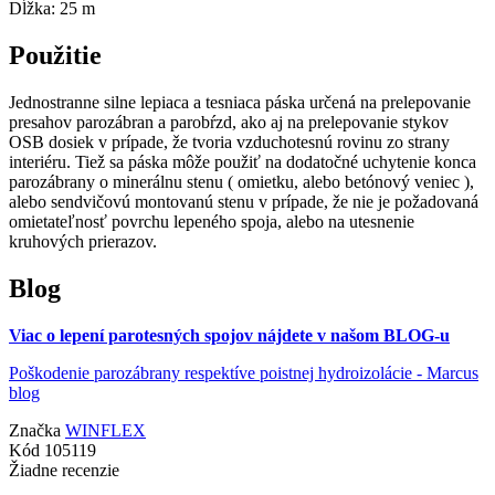
Dĺžka: 25 m
Použitie
Jednostranne silne lepiaca a tesniaca páska určená na prelepovanie
presahov parozábran a parobŕzd, ako aj na prelepovanie stykov
OSB dosiek v prípade, že tvoria vzduchotesnú rovinu zo strany
interiéru. Tiež sa páska môže použiť na dodatočné uchytenie konca
parozábrany o minerálnu stenu ( omietku, alebo betónový veniec ),
alebo sendvičovú montovanú stenu v prípade, že nie je požadovaná
omietateľnosť povrchu lepeného spoja, alebo na utesnenie
kruhových prierazov.
Blog
Viac o lepení parotesných spojov nájdete v našom BLOG-u
Poškodenie parozábrany respektíve poistnej hydroizolácie - Marcus
blog
Značka
WINFLEX
Kód
105119
Žiadne recenzie