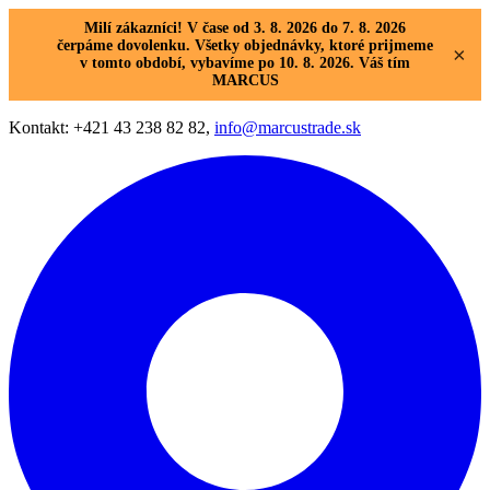
Milí zákazníci! V čase od 3. 8. 2026 do 7. 8. 2026
čerpáme dovolenku. Všetky objednávky, ktoré prijmeme
×
v tomto období, vybavíme po 10. 8. 2026. Váš tím
MARCUS
Kontakt: +421 43 238 82 82,
info@marcustrade.sk