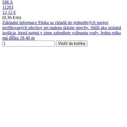
SIKA
11203
12,12 €
(0,36 €/m)
Základní informace Páska sa vkladá do jednotlivých spojov
profilovaných plechov pri malom sklone strechy. Slúži ako poistná
izolácia, ktorá najmä v zime zabraňuje vzlínaniu vody. Jedna rolka
má dĺžku 18,40 m
Vložiť do košíka