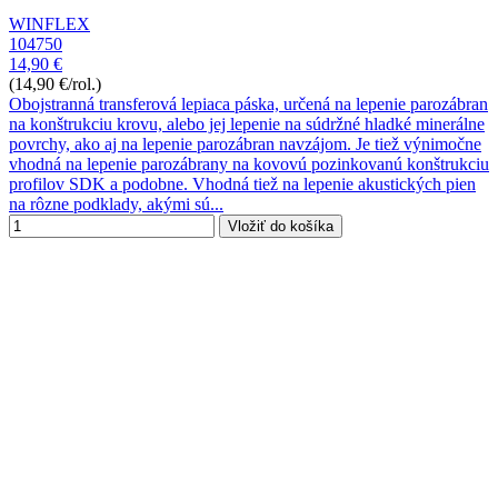
WINFLEX
104750
14,90 €
(14,90 €/rol.)
Obojstranná transferová lepiaca páska, určená na lepenie parozábran
na konštrukciu krovu, alebo jej lepenie na súdržné hladké minerálne
povrchy, ako aj na lepenie parozábran navzájom. Je tiež výnimočne
vhodná na lepenie parozábrany na kovovú pozinkovanú konštrukciu
profilov SDK a podobne. Vhodná tiež na lepenie akustických pien
na rôzne podklady, akými sú...
Vložiť do košíka