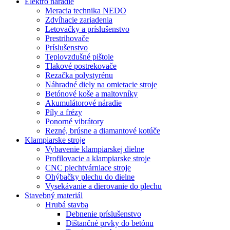
Elektro náradie
Meracia technika NEDO
Zdvíhacie zariadenia
Letovačky a príslušenstvo
Prestrihovače
Príslušenstvo
Teplovzdušné pištole
Tlakové postrekovače
Rezačka polystyrénu
Náhradné diely na omietacie stroje
Betónové koše a maltovníky
Akumulátorové náradie
Píly a frézy
Ponorné vibrátory
Rezné, brúsne a diamantové kotúče
Klampiarske stroje
Vybavenie klampiarskej dielne
Profilovacie a klampiarske stroje
CNC plechtvárniace stroje
Ohýbačky plechu do dielne
Vysekávanie a dierovanie do plechu
Stavebný materiál
Hrubá stavba
Debnenie príslušenstvo
Dištančné prvky do betónu