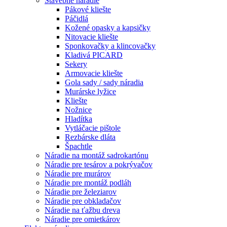
Stavebné náradie
Pákové kliešte
Páčidlá
Kožené opasky a kapsičky
Nitovacie kliešte
Sponkovačky a klincovačky
Kladivá PICARD
Sekery
Armovacie kliešte
Gola sady / sady náradia
Murárske lyžice
Kliešte
Nožnice
Hladítka
Vytláčacie pištole
Rezbárske dláta
Špachtle
Náradie na montáž sadrokartónu
Náradie pre tesárov a pokrývačov
Náradie pre murárov
Náradie pre montáž podláh
Náradie pre železiarov
Náradie pre obkladačov
Náradie na ťažbu dreva
Náradie pre omietkárov