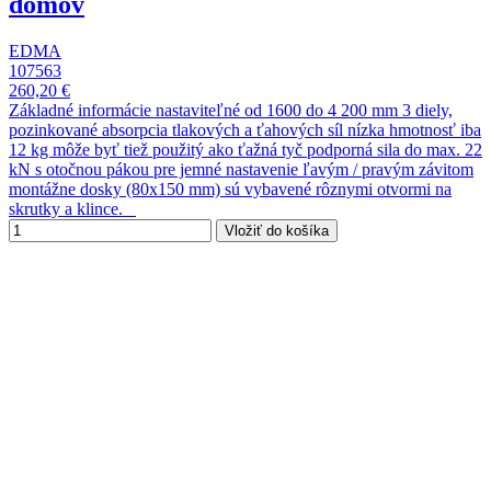
domov
EDMA
107563
260,20 €
Základné informácie nastaviteľné od 1600 do 4 200 mm 3 diely,
pozinkované absorpcia tlakových a ťahových síl nízka hmotnosť iba
12 kg môže byť tiež použitý ako ťažná tyč podporná sila do max. 22
kN s otočnou pákou pre jemné nastavenie ľavým / pravým závitom
montážne dosky (80x150 mm) sú vybavené rôznymi otvormi na
skrutky a klince.
Vložiť do košíka