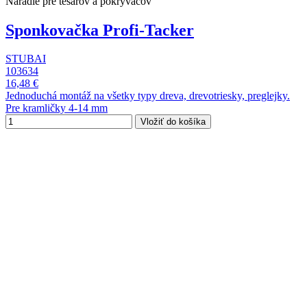
Náradie pre tesárov a pokrývačov
Sponkovačka Profi-Tacker
STUBAI
103634
16,48 €
Jednoduchá montáž na všetky typy dreva, drevotriesky, preglejky.
Pre kramličky 4-14 mm
Vložiť do košíka