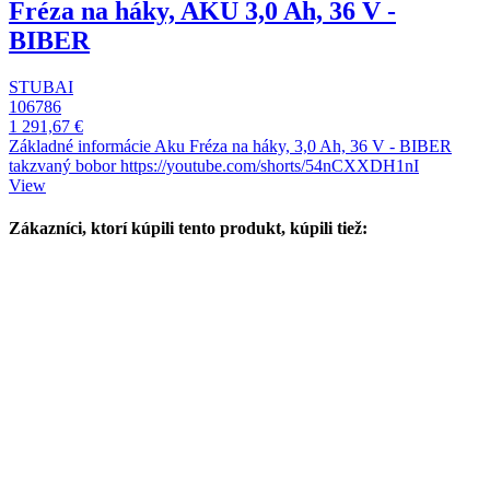
Fréza na háky, AKU 3,0 Ah, 36 V -
BIBER
STUBAI
106786
1 291,67 €
Základné informácie Aku Fréza na háky, 3,0 Ah, 36 V - BIBER
takzvaný bobor https://youtube.com/shorts/54nCXXDH1nI
View
Zákazníci, ktorí kúpili tento produkt, kúpili tiež: