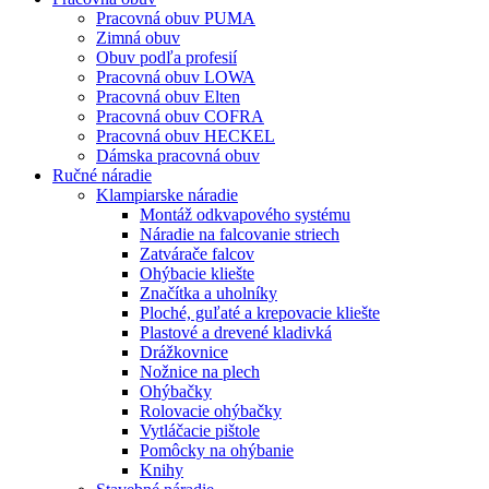
Pracovná obuv PUMA
Zimná obuv
Obuv podľa profesií
Pracovná obuv LOWA
Pracovná obuv Elten
Pracovná obuv COFRA
Pracovná obuv HECKEL
Dámska pracovná obuv
Ručné náradie
Klampiarske náradie
Montáž odkvapového systému
Náradie na falcovanie striech
Zatvárače falcov
Ohýbacie kliešte
Značítka a uholníky
Ploché, guľaté a krepovacie kliešte
Plastové a drevené kladivká
Drážkovnice
Nožnice na plech
Ohýbačky
Rolovacie ohýbačky
Vytláčacie pištole
Pomôcky na ohýbanie
Knihy