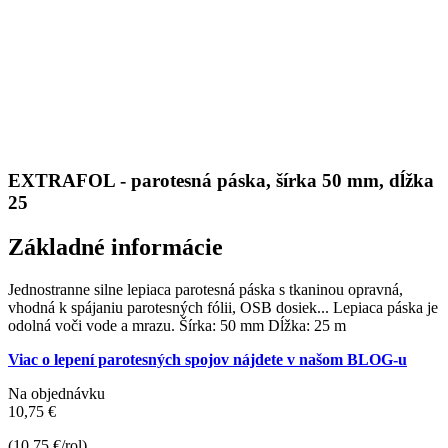
EXTRAFOL - parotesná páska, šírka 50 mm, dĺžka
25
Základné informácie
Jednostranne silne lepiaca parotesná páska s tkaninou opravná,
vhodná k spájaniu parotesných fólii, OSB dosiek... Lepiaca páska je
odolná voči vode a mrazu. Šírka: 50 mm Dĺžka: 25 m
Viac o lepení parotesných spojov nájdete v našom BLOG-u
Na objednávku
10,75 €
(10,75 €/rol)