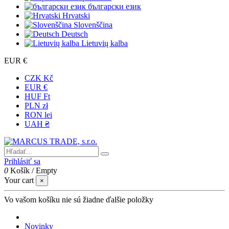
български език
Hrvatski
Slovenščina
Deutsch
Lietuvių kalba
EUR €
CZK Kč
EUR €
HUF Ft
PLN zł
RON lei
UAH ₴
Prihlásiť sa
0
Košík
/
Empty
Your cart
×
Vo vašom košíku nie sú žiadne ďalšie položky
Novinky