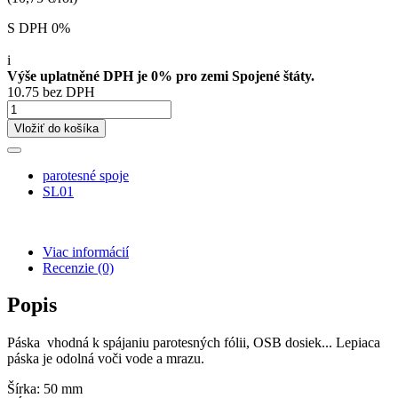
S DPH 0%
i
Výše uplatněné DPH je 0% pro zemi Spojené štáty.
10.75 bez DPH
Vložiť do košíka
parotesné spoje
SL01
Viac informácií
Recenzie
(0)
Popis
Páska vhodná k spájaniu parotesných fólii, OSB dosiek... Lepiaca
páska je odolná voči vode a mrazu.
Šírka: 50 mm