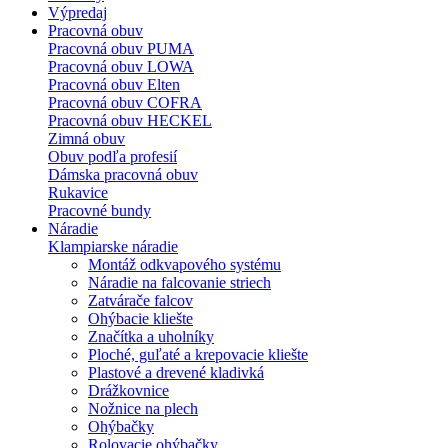
Výpredaj
Pracovná obuv
Pracovná obuv PUMA
Pracovná obuv LOWA
Pracovná obuv Elten
Pracovná obuv COFRA
Pracovná obuv HECKEL
Zimná obuv
Obuv podľa profesií
Dámska pracovná obuv
Rukavice
Pracovné bundy
Náradie
Klampiarske náradie
Montáž odkvapového systému
Náradie na falcovanie striech
Zatvárače falcov
Ohýbacie kliešte
Značítka a uholníky
Ploché, guľaté a krepovacie kliešte
Plastové a drevené kladivká
Drážkovnice
Nožnice na plech
Ohýbačky
Rolovacie ohýbačky