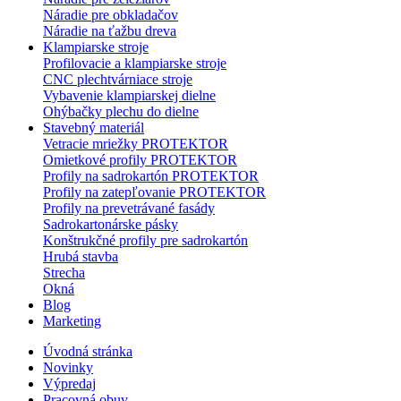
Náradie pre obkladačov
Náradie na ťažbu dreva
Klampiarske stroje
Profilovacie a klampiarske stroje
CNC plechtvárniace stroje
Vybavenie klampiarskej dielne
Ohýbačky plechu do dielne
Stavebný materiál
Vetracie mriežky PROTEKTOR
Omietkové profily PROTEKTOR
Profily na sadrokartón PROTEKTOR
Profily na zatepľovanie PROTEKTOR
Profily na prevetrávané fasády
Sadrokartonárske pásky
Konštrukčné profily pre sadrokartón
Hrubá stavba
Strecha
Okná
Blog
Marketing
Úvodná stránka
Novinky
Výpredaj
Pracovná obuv