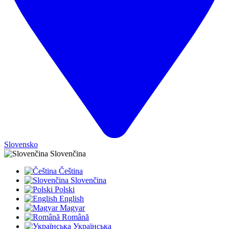
Slovensko
Slovenčina
Čeština
Slovenčina
Polski
English
Magyar
Română
Українська