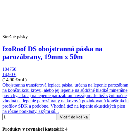
Strešné pásky
IzoRoof DS obojstranná páska na
parozábrany, 19mm x 50m
104750
14,90 €
(14,90 €/rol.)
Obojstranná transferová lepiaca páska, určená na lepenie parozábran
na konštrukciu krovu, alebo jej lepenie na súdržné hladké minerálne
povrchy, ako aj na lepenie parozábran navzájom. Je tiež výnimočne
vhodná na lepenie parozábrany na kovovú pozinkovanú konštrukciu
profilov SDK a podobne. Vhodná tiež na lepenie akustických pien
na rôzne podklady, akými sú...
Vložiť do košíka
Produkty v rovnakej kategórii: 4