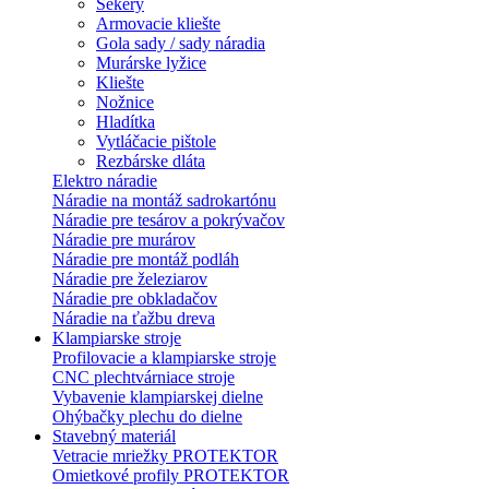
Sekery
Armovacie kliešte
Gola sady / sady náradia
Murárske lyžice
Kliešte
Nožnice
Hladítka
Vytláčacie pištole
Rezbárske dláta
Elektro náradie
Náradie na montáž sadrokartónu
Náradie pre tesárov a pokrývačov
Náradie pre murárov
Náradie pre montáž podláh
Náradie pre železiarov
Náradie pre obkladačov
Náradie na ťažbu dreva
Klampiarske stroje
Profilovacie a klampiarske stroje
CNC plechtvárniace stroje
Vybavenie klampiarskej dielne
Ohýbačky plechu do dielne
Stavebný materiál
Vetracie mriežky PROTEKTOR
Omietkové profily PROTEKTOR