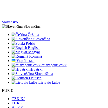
Slovensko
Slovenčina
Čeština
Slovenčina
Polski
English
Magyar
Română
Українська
български език
Hrvatski
Slovenščina
Deutsch
Lietuvių kalba
EUR €
CZK Kč
EUR €
HUF Ft