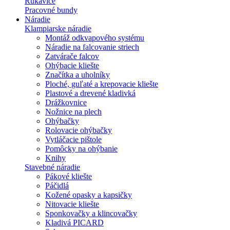
Rukavice
Pracovné bundy
Náradie
Klampiarske náradie
Montáž odkvapového systému
Náradie na falcovanie striech
Zatvárače falcov
Ohýbacie kliešte
Značítka a uholníky
Ploché, guľaté a krepovacie kliešte
Plastové a drevené kladivká
Drážkovnice
Nožnice na plech
Ohýbačky
Rolovacie ohýbačky
Vytláčacie pištole
Pomôcky na ohýbanie
Knihy
Stavebné náradie
Pákové kliešte
Páčidlá
Kožené opasky a kapsičky
Nitovacie kliešte
Sponkovačky a klincovačky
Kladivá PICARD