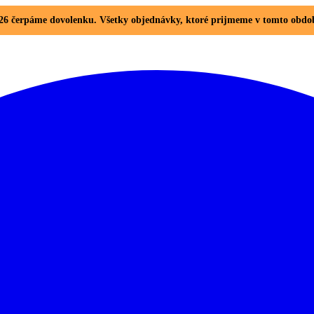
. 2026 čerpáme dovolenku. Všetky objednávky, ktoré prijmeme v tomto ob