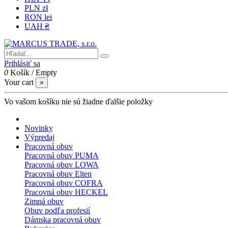
PLN zł
RON lei
UAH ₴
Prihlásiť sa
0
Košík
/
Empty
Your cart
×
Vo vašom košíku nie sú žiadne ďalšie položky
Novinky
Výpredaj
Pracovná obuv
Pracovná obuv PUMA
Pracovná obuv LOWA
Pracovná obuv Elten
Pracovná obuv COFRA
Pracovná obuv HECKEL
Zimná obuv
Obuv podľa profesií
Dámska pracovná obuv