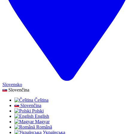
Slovensko
Slovenčina
Čeština
Slovenčina
Polski
English
Magyar
Română
Українська