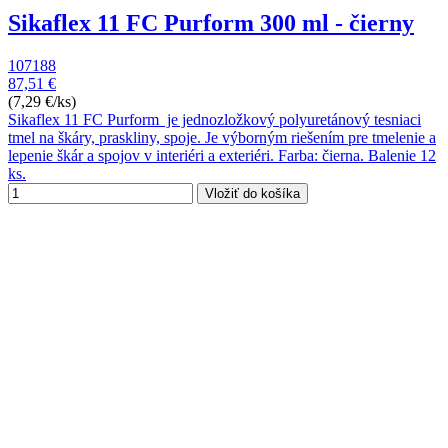
Sikaflex 11 FC Purform 300 ml - čierny
107188
87,51 €
(7,29 €/ks)
Sikaflex 11 FC Purform je jednozložkový polyuretánový tesniaci
tmel na škáry, praskliny, spoje. Je výborným riešením pre tmelenie a
lepenie škár a spojov v interiéri a exteriéri. Farba: čierna. Balenie 12
ks.
Vložiť do košíka