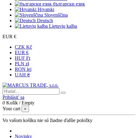
български език
Hrvatski
Slovenščina
Deutsch
Lietuvių kalba
EUR €
CZK Kč
EUR €
HUF Ft
PLN zł
RON lei
UAH ₴
Prihlásiť sa
0
Košík
/
Empty
Your cart
×
Vo vašom košíku nie sú žiadne ďalšie položky
Novinky