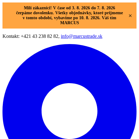
Milí zákazníci! V čase od 3. 8. 2026 do 7. 8. 2026
čerpáme dovolenku. Všetky objednávky, ktoré prijmeme
×
v tomto období, vybavíme po 10. 8. 2026. Váš tím
MARCUS
Kontakt: +421 43 238 82 82,
info@marcustrade.sk