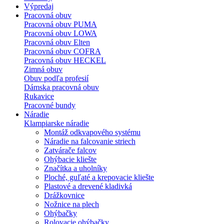
Výpredaj
Pracovná obuv
Pracovná obuv PUMA
Pracovná obuv LOWA
Pracovná obuv Elten
Pracovná obuv COFRA
Pracovná obuv HECKEL
Zimná obuv
Obuv podľa profesií
Dámska pracovná obuv
Rukavice
Pracovné bundy
Náradie
Klampiarske náradie
Montáž odkvapového systému
Náradie na falcovanie striech
Zatvárače falcov
Ohýbacie kliešte
Značítka a uholníky
Ploché, guľaté a krepovacie kliešte
Plastové a drevené kladivká
Drážkovnice
Nožnice na plech
Ohýbačky
Rolovacie ohýbačky