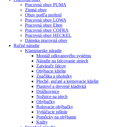
Pracovná obuv PUMA
Zimná obuv
Obuv podľa profesií
Pracovná obuv LOWA
Pracovná obuv Elten
Pracovná obuv COFRA
Pracovná obuv HECKEL
Dámska pracovná obuv
Ručné náradie
Klampiarske náradie
Montáž odkvapového systému
Náradie na falcovanie striech
Zatvárače falcov
Ohýbacie kliešte
Značítka a uholníky
Ploché, guľaté a krepovacie kliešte
Plastové a drevené kladivká
Drážkovnice
Nožnice na plech
Ohýbačky
Rolovacie ohýbačky
Vytláčacie pištole
Pomôcky na ohýbanie
Knihy