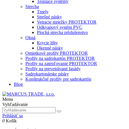
Tesniace systémy
Strecha
Tmely
Strešné pásky
Vetracie mriežky PROTEKTOR
Odkvapový systém PVC
Plochá strecha príslušenstvo
Okná
Krycie lišty
Okenné pásky
Omietkové profily PROTEKTOR
Profily na sadrokartón PROTEKTOR
Profily na zatepľovanie PROTEKTOR
Profily na prevetrávané fasády
Sadrokartonárske pásky
Konštrukčné profily pre sadrokartón
Blog
Menu
Vyhľadávanie
Prihlásiť sa
0
Košík