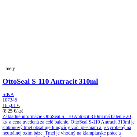
Tmely
OttoSeal S-110 Antracit 310ml
SIKA
107345
165,01 €
(8,25 €/ks)
Základné informácie OttoSeal S-110 Antracit 310ml má balenie 20
ks a cena uvedená za celé balenie. OttoSeal S-110 Antracit 310ml je
silikónový tmel obsahuje fungicídy voči plesniam a je vyrobený na
neutrálnej oxim báze. Tmel je vhodný na klampiarske práce a