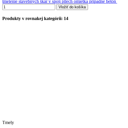
tmelenie stavebných škár v spoji pllech omietka prípadne betón
Vložiť do košíka
Produkty v rovnakej kategórii: 14
Tmely