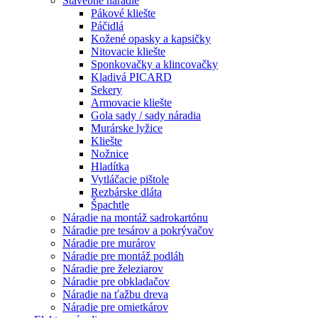
Stavebné náradie
Pákové kliešte
Páčidlá
Kožené opasky a kapsičky
Nitovacie kliešte
Sponkovačky a klincovačky
Kladivá PICARD
Sekery
Armovacie kliešte
Gola sady / sady náradia
Murárske lyžice
Kliešte
Nožnice
Hladítka
Vytláčacie pištole
Rezbárske dláta
Špachtle
Náradie na montáž sadrokartónu
Náradie pre tesárov a pokrývačov
Náradie pre murárov
Náradie pre montáž podláh
Náradie pre železiarov
Náradie pre obkladačov
Náradie na ťažbu dreva
Náradie pre omietkárov