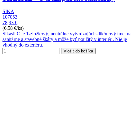
SIKA
107053
78,93 €
(6,58 €/ks)
Sikasil C je 1-zložkový, neutrálne vytvrdzujúci silikónový tmel na
sanitárne a stavebné škáry a môže byť použitý v interiéri. Nie je
vhodný do exteriéru.
Vložiť do košíka