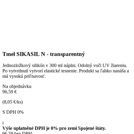
Tmel SIKASIL N - transparentný
Jednozložkový silikón v 300 ml náplni. Odolný voči UV žiareniu.
Po vytvrdnutí vytvorí elastické tesnenie. Produkt sa ľahko nanáša a
má vysokú priľnavosť.
Na objednávku
96,59 €
(8,05 €/ks)
S DPH 0%
i
Výše uplatněné DPH je 0% pro zemi Spojené štáty.
96.59 bez DPH