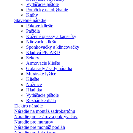
Vytláčacie pištole
Pomôcky na ohýbanie
Knihy
Stavebné náradie
Pákové kliešte
Páčidlá
Kožené opasky a kapsičky
Nitovacie kliešte
Sponkovačky a klincovačky
Kladivá PICARD
Sekery
Armovacie kliešte
Gola sady / sady náradia
Murárske lyžice
Kliešte
Nožnice
Hladítka
Vytláčacie pištole
Rezbárske dláta
Elektro náradie
Náradie na montáž sadrokartónu
Náradie pre tesárov a pokrývačov
Náradie pre murárov
Náradie pre montáž podláh
Náradie pre železiarov