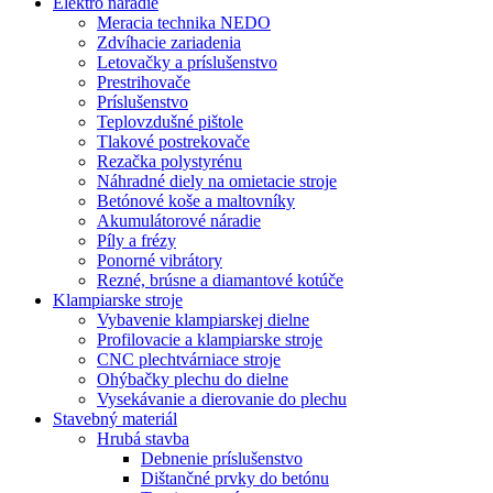
Elektro náradie
Meracia technika NEDO
Zdvíhacie zariadenia
Letovačky a príslušenstvo
Prestrihovače
Príslušenstvo
Teplovzdušné pištole
Tlakové postrekovače
Rezačka polystyrénu
Náhradné diely na omietacie stroje
Betónové koše a maltovníky
Akumulátorové náradie
Píly a frézy
Ponorné vibrátory
Rezné, brúsne a diamantové kotúče
Klampiarske stroje
Vybavenie klampiarskej dielne
Profilovacie a klampiarske stroje
CNC plechtvárniace stroje
Ohýbačky plechu do dielne
Vysekávanie a dierovanie do plechu
Stavebný materiál
Hrubá stavba
Debnenie príslušenstvo
Dištančné prvky do betónu