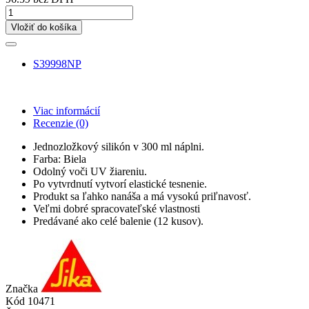
Vložiť do košíka
S39998NP
Viac informácií
Recenzie
(0)
Jednozložkový silikón v 300 ml náplni.
Farba: Biela
Odolný voči UV žiareniu.
Po vytvrdnutí vytvorí elastické tesnenie.
Produkt sa ľahko nanáša a má vysokú priľnavosť.
Veľmi dobré spracovateľské vlastnosti
Predávané ako celé balenie (12 kusov).
Značka
Kód
10471