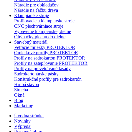
Náradie pre obkladačov
Náradie na ťažbu dreva
Klampiarske stroje
Profilovacie a klampiarske stroje
CNC plechtvárniace stroje
Vybavenie klampiarskej dielne
Ohýbačky plechu do dielne
Stavebný materiál
Vetracie mriežky PROTEKTOR
Omietkové profily PROTEKTOR
Profily na sadrokartón PROTEKTOR
Profily na zatepľovanie PROTEKTOR
Profily na prevetrávané fasády
Sadrokartonárske pásky
Konštrukčné profily pre sadrokartón
Hrubá stavba
Strecha
Okná
Blog
Marketing
Úvodná stránka
Novinky
Výpredaj
Pracovná obuv