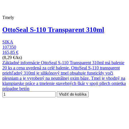
Tmely
OttoSeal S-110 Transparent 310ml
SIKA
107350
165,85 €
(8,29 €/ks)
Základné informácie OttoSeal S-110 Transparent 310ml má balenie
20 ks a cena uvedená za celé balenie. OttoSeal S-110 transparent
priehľadný 310ml je silikónový tmel obsahuje fungicídy voči
plesniam a je vyrobený na neutrálnej oxim báze. Tmel je vhodný na
klampiarske práce a tmelenie stavebných škár v spoji pllech omietka
prípadne betón
Vložiť do košíka