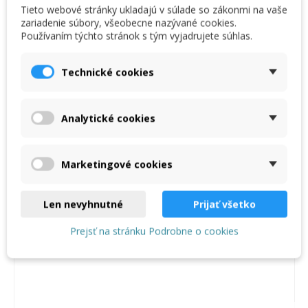
Tieto webové stránky ukladajú v súlade so zákonmi na vaše
Popis
zariadenie súbory, všeobecne nazývané cookies.
Používaním týchto stránok s tým vyjadrujete súhlas.
HUT profil hliníkový určený do exteriéru ako súčasť
nosného roštu prípadne ako špárový profil.
Dĺžka profilu: 2,50 m.
Technické cookies
Analytické cookies
Mohlo by vás zaujať aj
Marketingové cookies
Len nevyhnutné
Prijať všetko
PVC páska č. 3325, šírka 60 mm - dĺžka 50 m
85,00 €
Prejsť na stránku Podrobne o cookies
(0,85 €/m)