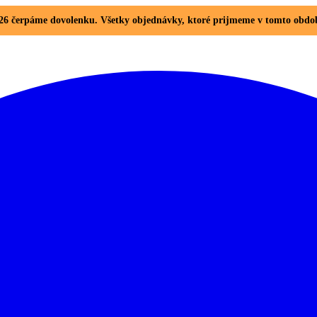
. 2026 čerpáme dovolenku. Všetky objednávky, ktoré prijmeme v tomto ob