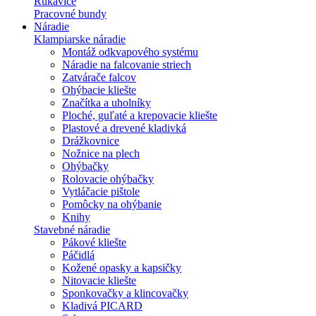
Rukavice
Pracovné bundy
Náradie
Klampiarske náradie
Montáž odkvapového systému
Náradie na falcovanie striech
Zatvárače falcov
Ohýbacie kliešte
Značítka a uholníky
Ploché, guľaté a krepovacie kliešte
Plastové a drevené kladivká
Drážkovnice
Nožnice na plech
Ohýbačky
Rolovacie ohýbačky
Vytláčacie pištole
Pomôcky na ohýbanie
Knihy
Stavebné náradie
Pákové kliešte
Páčidlá
Kožené opasky a kapsičky
Nitovacie kliešte
Sponkovačky a klincovačky
Kladivá PICARD