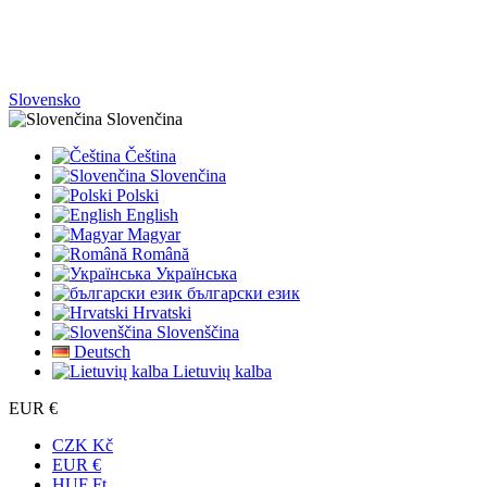
Slovensko
Slovenčina
Čeština
Slovenčina
Polski
English
Magyar
Română
Українська
български език
Hrvatski
Slovenščina
Deutsch
Lietuvių kalba
EUR €
CZK Kč
EUR €
HUF Ft