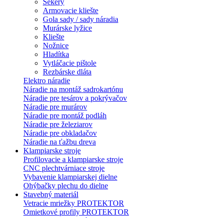
Sekery
Armovacie kliešte
Gola sady / sady náradia
Murárske lyžice
Kliešte
Nožnice
Hladítka
Vytláčacie pištole
Rezbárske dláta
Elektro náradie
Náradie na montáž sadrokartónu
Náradie pre tesárov a pokrývačov
Náradie pre murárov
Náradie pre montáž podláh
Náradie pre železiarov
Náradie pre obkladačov
Náradie na ťažbu dreva
Klampiarske stroje
Profilovacie a klampiarske stroje
CNC plechtvárniace stroje
Vybavenie klampiarskej dielne
Ohýbačky plechu do dielne
Stavebný materiál
Vetracie mriežky PROTEKTOR
Omietkové profily PROTEKTOR