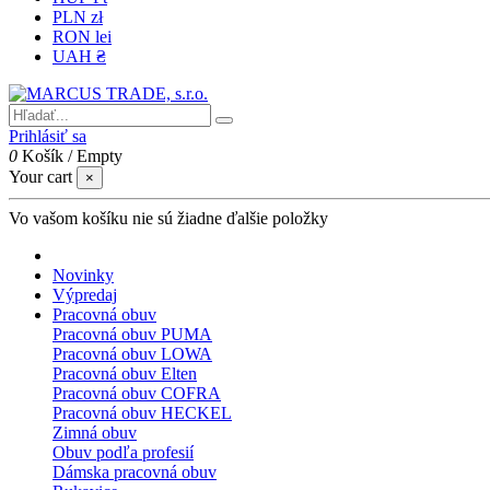
PLN zł
RON lei
UAH ₴
Prihlásiť sa
0
Košík
/
Empty
Your cart
×
Vo vašom košíku nie sú žiadne ďalšie položky
Novinky
Výpredaj
Pracovná obuv
Pracovná obuv PUMA
Pracovná obuv LOWA
Pracovná obuv Elten
Pracovná obuv COFRA
Pracovná obuv HECKEL
Zimná obuv
Obuv podľa profesií
Dámska pracovná obuv