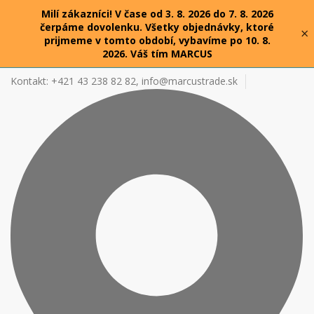
Milí zákazníci! V čase od 3. 8. 2026 do 7. 8. 2026
čerpáme dovolenku. Všetky objednávky, ktoré
×
prijmeme v tomto období, vybavíme po 10. 8.
2026. Váš tím MARCUS
Kontakt: +421 43 238 82 82,
info@marcustrade.sk