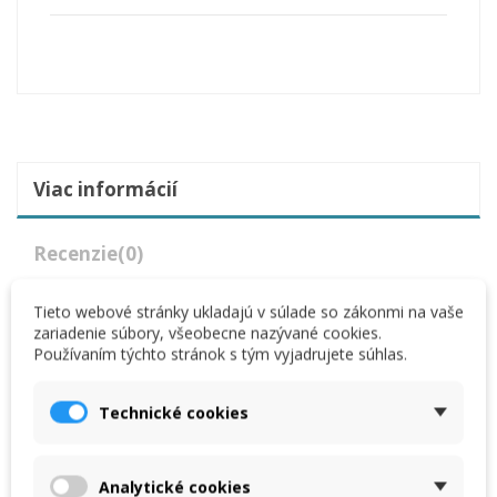
Viac informácií
Recenzie
(0)
Tieto webové stránky ukladajú v súlade so zákonmi na vaše
Popis
zariadenie súbory, všeobecne nazývané cookies.
Používaním týchto stránok s tým vyjadrujete súhlas.
Stupnica na meranie je vľavo s dĺžkou 6500
Možné príslušenstvo. Stôl s dorazmi zo zadu.
Materiál padá pod nohy, čo je výhoda manipulácie
Technické cookies
Vstup a výber materiálu obsiahnete z jedného
miesta.
Delenie obsluhujete ramenom pozdĺž celej
Analytické cookies
pracovnej šírky