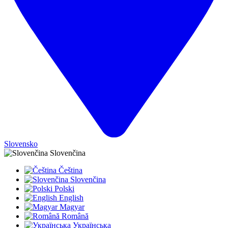
Slovensko
Slovenčina
Čeština
Slovenčina
Polski
English
Magyar
Română
Українська