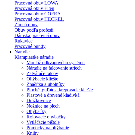
Pracovná obuv LOWA
Pracovná obuv Elten
Pracovná obuv COFRA
Pracovná obuv HECKEL
Zimná obuv
Obuv podľa profesií
Dámska pracovná obuv
Rukavice
Pracovné bundy
Náradie
Klampiarske náradie
Montáž odkvapového systému
Náradie na falcovanie striech
Zatvárače falcov
Ohýbacie kliešte
Značítka a uholníky
Ploché, guľaté a krepovacie kliešte
Plastové a drevené kladivká
Drážkovnice
Nožnice na plech
Ohýbačky
Rolovacie ohýbačky
Vytláčacie pištole
Pomôcky na ohýbanie
Knihy