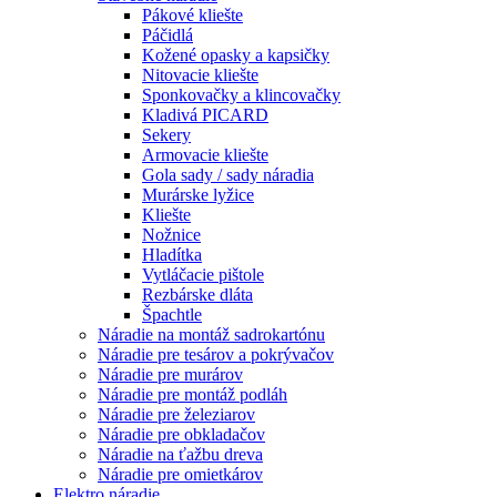
Pákové kliešte
Páčidlá
Kožené opasky a kapsičky
Nitovacie kliešte
Sponkovačky a klincovačky
Kladivá PICARD
Sekery
Armovacie kliešte
Gola sady / sady náradia
Murárske lyžice
Kliešte
Nožnice
Hladítka
Vytláčacie pištole
Rezbárske dláta
Špachtle
Náradie na montáž sadrokartónu
Náradie pre tesárov a pokrývačov
Náradie pre murárov
Náradie pre montáž podláh
Náradie pre železiarov
Náradie pre obkladačov
Náradie na ťažbu dreva
Náradie pre omietkárov
Elektro náradie