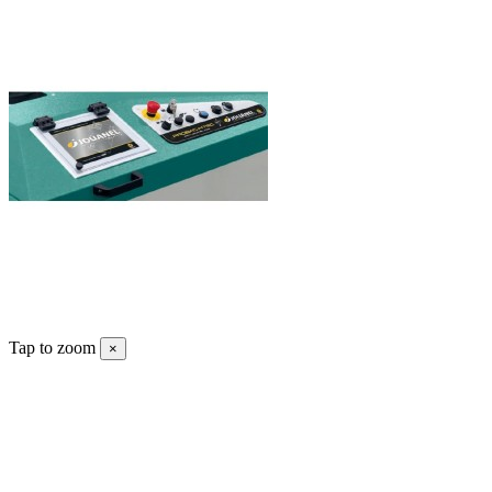
Tap to zoom
×