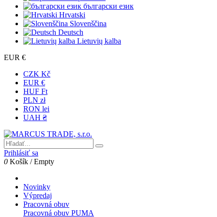
български език
Hrvatski
Slovenščina
Deutsch
Lietuvių kalba
EUR €
CZK Kč
EUR €
HUF Ft
PLN zł
RON lei
UAH ₴
Prihlásiť sa
0
Košík
/
Empty
Novinky
Výpredaj
Pracovná obuv
Pracovná obuv PUMA