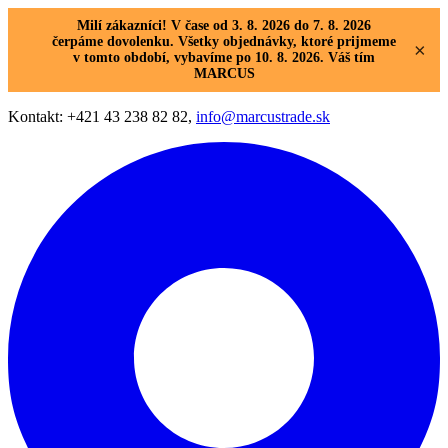
Milí zákazníci! V čase od 3. 8. 2026 do 7. 8. 2026
čerpáme dovolenku. Všetky objednávky, ktoré prijmeme
×
v tomto období, vybavíme po 10. 8. 2026. Váš tím
MARCUS
Kontakt: +421 43 238 82 82,
info@marcustrade.sk