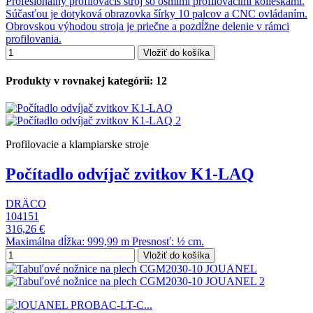
Profesionálny profilovacís stroj so ôsmimi profilovacími kolieskami.
Súčasťou je dotyková obrazovka šírky 10 palcov a CNC ovládaním.
Obrovskou výhodou stroja je priečne a pozdĺžne delenie v rámci
profilovania.
Vložiť do košíka
Produkty v rovnakej kategórii: 12
Profilovacie a klampiarske stroje
Počítadlo odvíjač zvitkov K1-LAQ
DRÄCO
104151
316,26 €
Maximálna dĺžka: 999,99 m Presnosť: ½ cm.
Vložiť do košíka