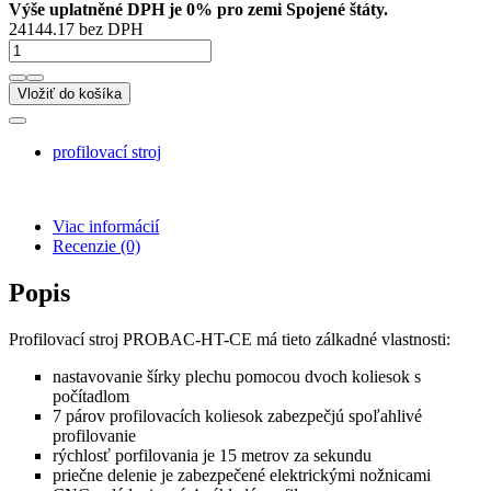
Výše uplatněné DPH je 0% pro zemi Spojené štáty.
24144.17 bez DPH
Vložiť do košíka
profilovací stroj
Viac informácií
Recenzie
(0)
Popis
Profilovací stroj PROBAC-HT-CE má tieto zálkadné vlastnosti:
nastavovanie šírky plechu pomocou dvoch koliesok s
počítadlom
7 párov profilovacích koliesok zabezpečjú spoľahlivé
profilovanie
rýchlosť porfilovania je 15 metrov za sekundu
priečne delenie je zabezpečené elektrickými nožnicami