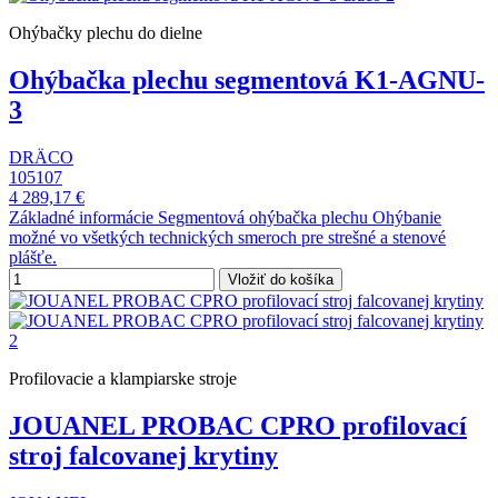
Ohýbačky plechu do dielne
Ohýbačka plechu segmentová K1-AGNU-
3
DRÄCO
105107
4 289,17 €
Základné informácie Segmentová ohýbačka plechu Ohýbanie
možné vo všetkých technických smeroch pre strešné a stenové
plášťe.
Vložiť do košíka
Profilovacie a klampiarske stroje
JOUANEL PROBAC CPRO profilovací
stroj falcovanej krytiny