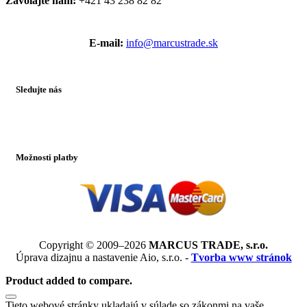
Zavolajte nám:
+421 43 238 82 82
E-mail:
info@marcustrade.sk
Sledujte nás
Možnosti platby
Copyright © 2009–2026
MARCUS TRADE, s.r.o.
Úprava dizajnu a nastavenie Aio, s.r.o. -
Tvorba www stránok
Product added to compare.
Tieto webové stránky ukladajú v súlade so zákonmi na vaše