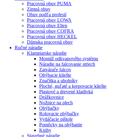
Pracovná obuv PUMA
Zimná obuv
Obuv podľa profesií
Pracovná obuv LOWA
Pracovná obuv Elten
Pracovná obuv COFRA
Pracovná obuv HECKEL
Dámska pracovná obuv
Ručné náradie
Klampiarske náradie
Montáž odkvapového systému
Náradie na falcovanie striech
Zatvárače falcov
Ohýbacie kliešte
Značítka a uholníky
Ploché, guľaté a krepovacie kliešte
Plastové a drevené kladivká
Drážkovnice
Nožnice na plech
Ohýbačky
Rolovacie ohýbačky
Vytláčacie pištole
Pomôcky na ohýbanie
Knihy
Stavebné náradie