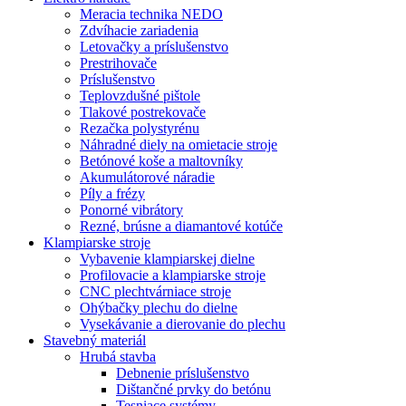
Meracia technika NEDO
Zdvíhacie zariadenia
Letovačky a príslušenstvo
Prestrihovače
Príslušenstvo
Teplovzdušné pištole
Tlakové postrekovače
Rezačka polystyrénu
Náhradné diely na omietacie stroje
Betónové koše a maltovníky
Akumulátorové náradie
Píly a frézy
Ponorné vibrátory
Rezné, brúsne a diamantové kotúče
Klampiarske stroje
Vybavenie klampiarskej dielne
Profilovacie a klampiarske stroje
CNC plechtvárniace stroje
Ohýbačky plechu do dielne
Vysekávanie a dierovanie do plechu
Stavebný materiál
Hrubá stavba
Debnenie príslušenstvo
Dištančné prvky do betónu
Tesniace systémy