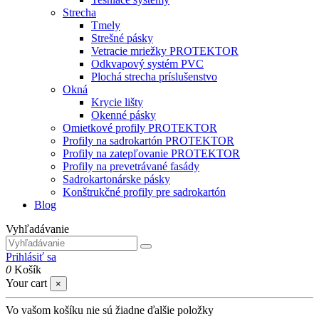
Strecha
Tmely
Strešné pásky
Vetracie mriežky PROTEKTOR
Odkvapový systém PVC
Plochá strecha príslušenstvo
Okná
Krycie lišty
Okenné pásky
Omietkové profily PROTEKTOR
Profily na sadrokartón PROTEKTOR
Profily na zatepľovanie PROTEKTOR
Profily na prevetrávané fasády
Sadrokartonárske pásky
Konštrukčné profily pre sadrokartón
Blog
Vyhľadávanie
Prihlásiť sa
0
Košík
Your cart
×
Vo vašom košíku nie sú žiadne ďalšie položky