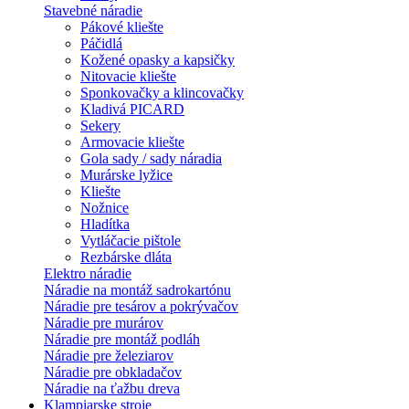
Stavebné náradie
Pákové kliešte
Páčidlá
Kožené opasky a kapsičky
Nitovacie kliešte
Sponkovačky a klincovačky
Kladivá PICARD
Sekery
Armovacie kliešte
Gola sady / sady náradia
Murárske lyžice
Kliešte
Nožnice
Hladítka
Vytláčacie pištole
Rezbárske dláta
Elektro náradie
Náradie na montáž sadrokartónu
Náradie pre tesárov a pokrývačov
Náradie pre murárov
Náradie pre montáž podláh
Náradie pre železiarov
Náradie pre obkladačov
Náradie na ťažbu dreva
Klampiarske stroje