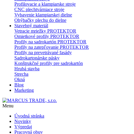
Profilovacie a klampiarske stroje
CNC plechtvárniace stroje
Vybavenie klampiarskej dielne
Ohýbačky plechu do dielne
Stavebný materiál
Vetracie mriežky PROTEKTOR
Omietkové profily PROTEKTOR
Profily na sadrokartón PROTEKTOR
Profily na zatepľovanie PROTEKTOR
Profily na prevetrávané fasády
Sadrokartonárske pásky
Konštrukčné profily pre sadrokartón
Hrubá stavba
Strecha
Okná
Blog
Marketing
Menu
Úvodná stránka
Novinky
Výpredaj
Pracovná obuv