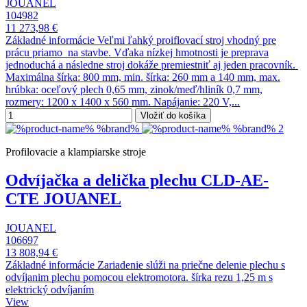
JOUANEL
104982
11 273,98 €
Základné informácie Veľmi ľahký proiflovací stroj vhodný pre
prácu priamo na stavbe. Vďaka nízkej hmotnosti je preprava
jednoduchá a následne stroj dokáže premiestniť aj jeden pracovník.
Maximálna šírka: 800 mm, min. šírka: 260 mm a 140 mm, max.
hrúbka: oceľový plech 0,65 mm, zinok/meď/hliník 0,7 mm,
rozmery: 1200 x 1400 x 560 mm. Napájanie: 220 V,...
Vložiť do košíka
Profilovacie a klampiarske stroje
Odvíjačka a delička plechu CLD-AE-
CTE JOUANEL
JOUANEL
106697
13 808,94 €
Základné informácie Zariadenie slúži na priečne delenie plechu s
odvíjanim plechu pomocou elektromotora. šírka rezu 1,25 m s
elektrický odvíjaním
View