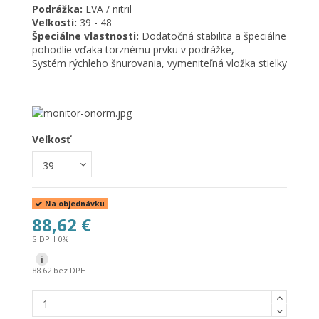
Podrážka:
EVA / nitril
Veľkosti:
39 - 48
Špeciálne vlastnosti:
Dodatočná stabilita a špeciálne
pohodlie vďaka torznému prvku v podrážke,
Systém rýchleho šnurovania, vymeniteľná vložka stielky
Veľkosť
Na objednávku
88,62 €
S DPH 0%
i
88.62 bez DPH