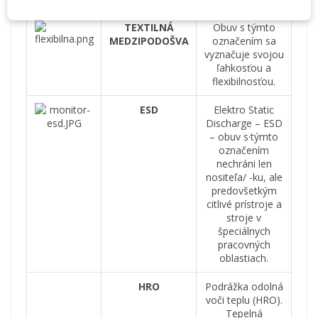
TEXTILNÁ
Obuv s týmto
MEDZIPODOŠVA
označením sa
vyznačuje svojou
ľahkosťou a
flexibilnosťou.
ESD
Elektro Static
Discharge – ESD
– obuv s·týmto
označením
nechráni len
nositeľa/ -ku, ale
predovšetkým
citlivé prístroje a
stroje v
špeciálnych
pracovných
oblastiach.
HRO
Podrážka odolná
voči teplu (HRO).
Tepelná