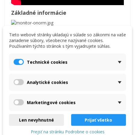
Základné informácie
Tieto webové stránky ukladajú v súlade so zákonmi na vaše
Bezpečnostná klasifikácia
zariadenie súbory, všeobecne nazývané cookies.
Používaním týchto stránok s tým vyjadrujete súhlas.
Obrázok
Názov
Popis
PLASTOVÁ
Chráni prsty pred
Technické cookies
ŠPICA
spadnutými
predmetmi a
zabraňuje tak
Analytické cookies
zraneniu.
ELASTICKÁ
Chráni podrážku
OCHRANA
pred preniknutím
Marketingové cookies
PROTI
ostrými
PREPICHNUTIU
predmetmi.
Elastická
Len nevyhnutné
Prijať všetko
ochrana robí
topánky ľahšie a
Prejsť na stránku Podrobne o cookies
pružnejšie.