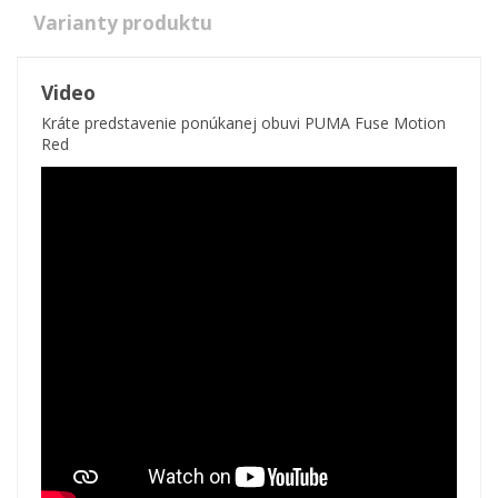
Varianty produktu
Video
Kráte predstavenie ponúkanej obuvi PUMA Fuse Motion
Red