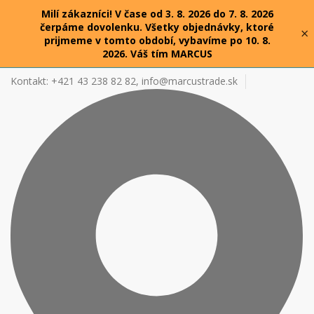
Milí zákazníci! V čase od 3. 8. 2026 do 7. 8. 2026
čerpáme dovolenku. Všetky objednávky, ktoré
×
prijmeme v tomto období, vybavíme po 10. 8.
2026. Váš tím MARCUS
Kontakt: +421 43 238 82 82,
info@marcustrade.sk