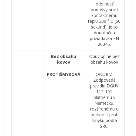
odolnosť
podošvy proti
kontaktnému
teplu 300 ° C (60
sekúnd).
Je to
dodatočná
požiadavka EN
20345.
Bez obsahu
Obuv úplne bez
kovov
obsahu kovov
PROTIŠMYKOVÁ
ÖNORM.
Zodpovedá
pravidlu DGUV
112-191
platnému v
Nemecku,
rozšírenému o
odolnosť proti
šmyku podľa
SRC.