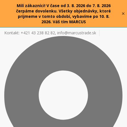
Milí zákazníci! V čase od 3. 8. 2026 do 7. 8. 2026
čerpáme dovolenku. Všetky objednávky, ktoré
×
prijmeme v tomto období, vybavíme po 10. 8.
2026. Váš tím MARCUS
Kontakt: +421 43 238 82 82,
info@marcustrade.sk