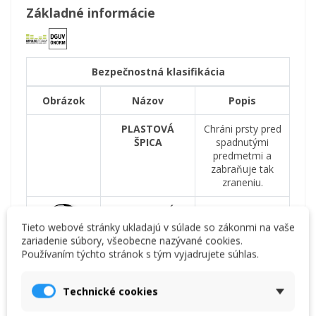
Základné informácie
Bezpečnostná klasifikácia
Obrázok
Názov
Popis
PLASTOVÁ
Chráni prsty pred
ŠPICA
spadnutými
predmetmi a
zabraňuje tak
zraneniu.
ELASTICKÁ
Chráni podrážku
OCHRANA
pred preniknutím
Tieto webové stránky ukladajú v súlade so zákonmi na vaše
PROTI
ostrými
zariadenie súbory, všeobecne nazývané cookies.
PREPICHNUTIU
predmetmi.
Používaním týchto stránok s tým vyjadrujete súhlas.
Elastická
ochrana robí
topánky ľahšie a
Technické cookies
pružnejšie.