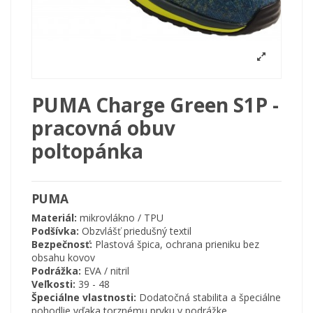
PUMA Charge Green S1P -
pracovná obuv
poltopánka
PUMA
Materiál:
mikrovlákno / TPU
Podšívka:
Obzvlášť priedušný textil
Bezpečnosť:
Plastová špica, ochrana prieniku bez
obsahu kovov
Podrážka:
EVA / nitril
Veľkosti:
39 - 48
Špeciálne vlastnosti:
Dodatočná stabilita a špeciálne
pohodlie vďaka torznému prvku v podrážke,