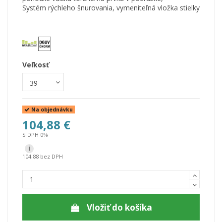
Systém rýchleho šnurovania, vymeniteľná vložka stielky
Veľkosť
Na objednávku
104,88 €
S DPH 0%
i
104.88 bez DPH
Vložiť do košíka