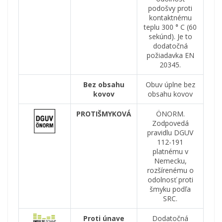
podošvy proti
kontaktnému
teplu 300 ° C (60
sekúnd).
Je to
dodatočná
požiadavka EN
20345.
Bez obsahu
Obuv úplne bez
kovov
obsahu kovov
PROTIŠMYKOVÁ
ÖNORM.
Zodpovedá
pravidlu DGUV
112-191
platnému v
Nemecku,
rozšírenému o
odolnosť proti
šmyku podľa
SRC.
Proti únave
Dodatočná