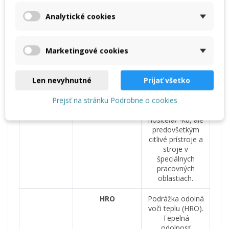
TEXTILNÁ
Obuv s týmto
Analytické cookies
MEDZIPODOŠVA
označením sa
vyznačuje svojou
ľahkosťou a
Marketingové cookies
flexibilnosťou.
ESD
Elektro Static
Len nevyhnutné
Prijať všetko
Discharge – ESD
– obuv s·týmto
Prejsť na stránku Podrobne o cookies
označením
nechráni len
nositeľa/ -ku, ale
predovšetkým
citlivé prístroje a
stroje v
špeciálnych
pracovných
oblastiach.
HRO
Podrážka odolná
voči teplu (HRO).
Tepelná
odolnosť