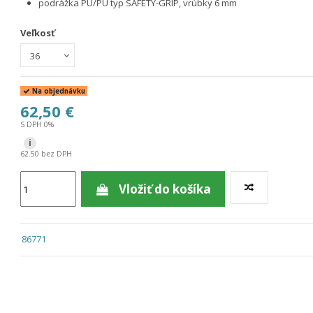
podrážka PU/PU typ SAFETY-GRIP, vrúbky 6 mm
Veľkosť
Na objednávku
62,50 €
S DPH 0%
i
62.50 bez DPH
Vložiť do košíka
86771