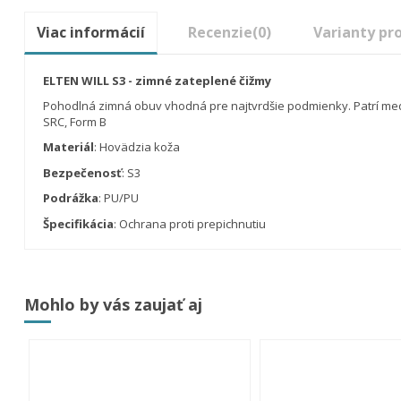
Viac informácií
Recenzie
(0)
Varianty pr
ELTEN WILL S3 - zimné zateplené čižmy
Pohodlná zimná obuv vhodná pre najtvrdšie podmienky. Patrí med
SRC, Form B
Materiál
: Hovädzia koža
Bezpečenosť
: S3
Podrážka
: PU/PU
Špecifikácia
: Ochrana proti prepichnutiu
Mohlo by vás zaujať aj