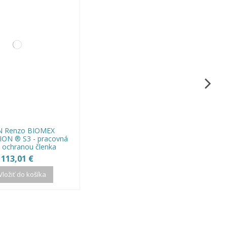
N Renzo BIOMEX
ON ® S3 - pracovná
 ochranou členka
113,01 €
Vložiť do košíka