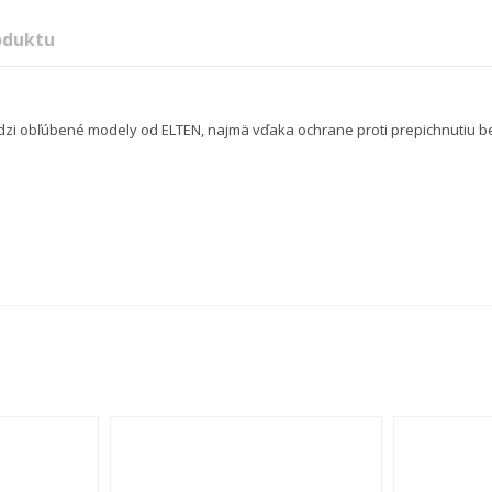
oduktu
zi obľúbené modely od ELTEN, najmä vďaka ochrane proti prepichnutiu be