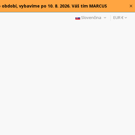
×
o období, vybavíme po 10. 8. 2026. Váš tím MARCUS
Slovenčina
EUR €