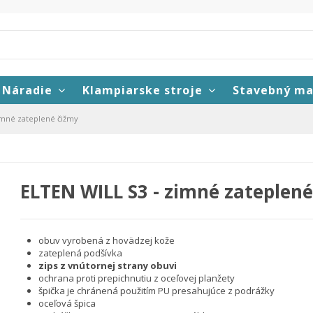
Náradie
Klampiarske stroje
Stavebný ma
imné zateplené čižmy
ELTEN WILL S3 - zimné zateplen
obuv vyrobená z hovädzej kože
zateplená podšívka
zips z vnútornej strany obuvi
ochrana proti prepichnutiu z oceľovej planžety
špička je chránená použitím PU presahujúce z podrážky
oceľová špica