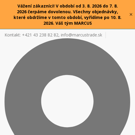
Vážení zákazníci! V období od 3. 8. 2026 do 7. 8.
2026 čerpáme dovolenou. Všechny objednávky,
×
které obdržíme v tomto období, vyřídíme po 10. 8.
2026. Váš tým MARCUS
Kontakt: +421 43 238 82 82,
info@marcustrade.sk