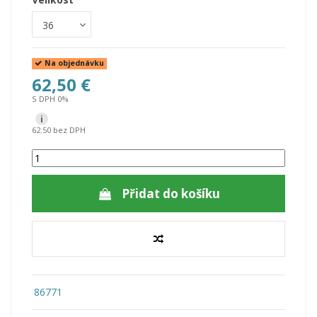
Na objednávku
62,50 €
S DPH 0%
i
62.50 bez DPH
Přidat do košíku
86771