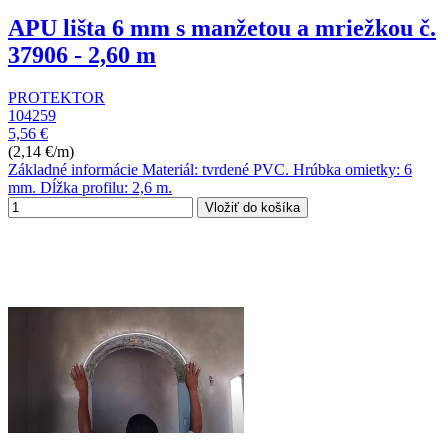
APU lišta 6 mm s manžetou a mriežkou č.
37906 - 2,60 m
PROTEKTOR
104259
5,56 €
(2,14 €/m)
Základné informácie Materiál: tvrdené PVC. Hrúbka omietky: 6
mm. Dĺžka profilu: 2,6 m.
Vložiť do košíka