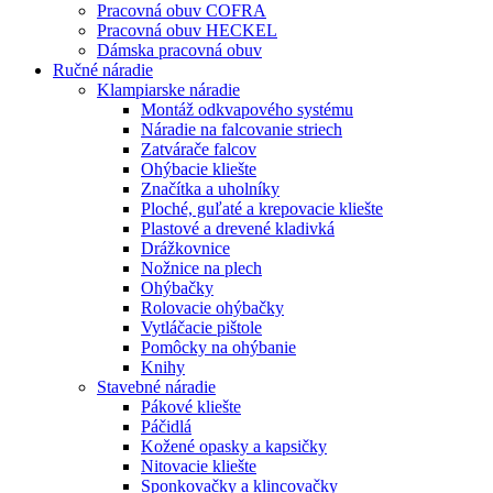
Pracovná obuv COFRA
Pracovná obuv HECKEL
Dámska pracovná obuv
Ručné náradie
Klampiarske náradie
Montáž odkvapového systému
Náradie na falcovanie striech
Zatvárače falcov
Ohýbacie kliešte
Značítka a uholníky
Ploché, guľaté a krepovacie kliešte
Plastové a drevené kladivká
Drážkovnice
Nožnice na plech
Ohýbačky
Rolovacie ohýbačky
Vytláčacie pištole
Pomôcky na ohýbanie
Knihy
Stavebné náradie
Pákové kliešte
Páčidlá
Kožené opasky a kapsičky
Nitovacie kliešte
Sponkovačky a klincovačky