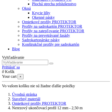
Plochá strecha príslušenstvo
Okná
Krycie lišty
Okenné pásky
Omietkové profily PROTEKTOR
Profily na sadrokartón PROTEKTOR
Profily na zatepľovanie PROTEKTOR
Profily na prevetrávané fasády
Sadrokartonárske pásky
Konštrukčné profily pre sadrokartón
Blog
Vyhľadávanie
Prihlásiť sa
0
Košík
Your cart
×
Vo vašom košíku nie sú žiadne ďalšie položky
Úvodná stránka
Stavebný materiál
Omietkové profily PROTEKTOR
Nerezový ukončovací profil 12 mm - 2,50 m