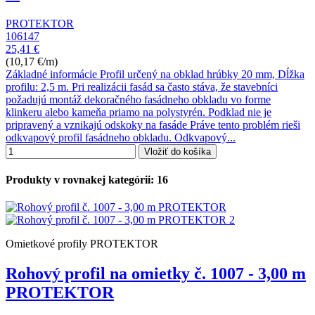
PROTEKTOR
106147
25,41 €
(10,17 €/m)
Základné informácie Profil určený na obklad hrúbky 20 mm, Dĺžka
profilu: 2,5 m. Pri realizácii fasád sa často stáva, že stavebníci
požadujú montáž dekoračného fasádneho obkladu vo forme
klinkeru alebo kameňa priamo na polystyrén. Podklad nie je
pripravený a vznikajú odskoky na fasáde Práve tento problém rieši
odkvapový profil fasádneho obkladu. Odkvapový...
Vložiť do košíka
Produkty v rovnakej kategórii: 16
Omietkové profily PROTEKTOR
Rohový profil na omietky č. 1007 - 3,00 m
PROTEKTOR