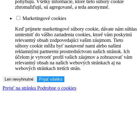
pohybujú. Všetky informácie, ktoré tieto súbory cookie
zhromažďujú, sú agregované, a teda anonymné.
Marketingové cookies
Keď prijmete marketingové súbory cookie, dávate nám súhlas
umiestniť do vášho zariadenia cookies, ktoré vám poskytnú
relevantný obsah zodpovedajúci vašim záujmom. Tieto
súbory cookie môžu byť nastavené nami alebo našimi
reklamnými partnermi prostredníctvom našich stránok. Ich
účelom je vytvoriť profil vašich záujmov a zobrazovať vám
relevantný obsah na našich webových stránkach aj na
webových stránkach tretích strán.
Len nevyhnutné
Prijať všetko
Prejsť na stránku Podrobne o cookies