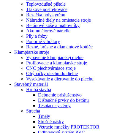
Teplovzdušné pištole
Tlakové postrekovače
Rezačka polystyrénu
Náhradné diely na omietacie stroje
Betónové koše a maltovníky
Akumulátorové náradie
Píly a frézy
Ponorné vibrátory
Rezné, brúsne a diamantové kotúče
Klampiarske stroje
Vybavenie klampiarskej dielne
Profilovacie a klampiarske stroje
CNC plechtvárniace stroje
Ohýbačky plechu do dielne
Vysekávanie a dierovanie do plechu
Stavebný materiál
Hrubá stavba
Debnenie príslušenstvo
Dištančné prvky do betónu
Tesniace systémy
Strecha
Tmely
Strešné pásky
Vetracie mriežky PROTEKTOR
Odkvapový systém PVC