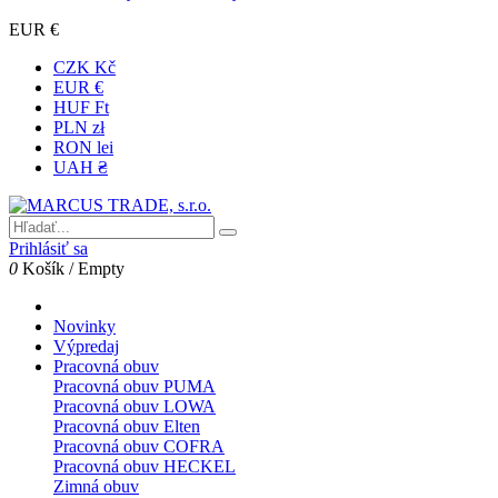
EUR €
CZK Kč
EUR €
HUF Ft
PLN zł
RON lei
UAH ₴
Prihlásiť sa
0
Košík
/
Empty
Novinky
Výpredaj
Pracovná obuv
Pracovná obuv PUMA
Pracovná obuv LOWA
Pracovná obuv Elten
Pracovná obuv COFRA
Pracovná obuv HECKEL
Zimná obuv