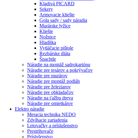
Kladivá PICARD
Sekery
Armovacie kliešte
Gola sady / sady náradia
Murárske lyžice
Kliešte
Nožnice
Hladítka
Vytláčacie pištole
Rezbárske dláta
Špachtle
Náradie na montáž sadrokartónu
Náradie pre tesárov a pokrývačov
Náradie pre murárov
Náradie pre montáž podláh
Náradie pre železiarov
Náradie pre obkladačov
Náradie na ťažbu dreva
Náradie pre omietkárov
Elektro náradie
Meracia technika NEDO
Zdvíhacie zariadenia
Letovačky a príslušenstvo
Prestrihovače
Príslušenstvo