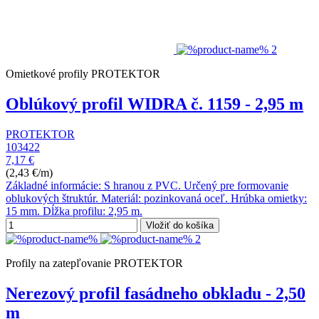
Omietkové profily PROTEKTOR
Oblúkový profil WIDRA č. 1159 - 2,95 m
PROTEKTOR
103422
7,17 €
(2,43 €/m)
Základné informácie: S hranou z PVC. Určený pre formovanie
oblukových štruktúr. Materiál: pozinkovaná oceľ. Hrúbka omietky:
15 mm. Dĺžka profilu: 2,95 m.
Vložiť do košíka
Profily na zatepľovanie PROTEKTOR
Nerezový profil fasádneho obkladu - 2,50
m