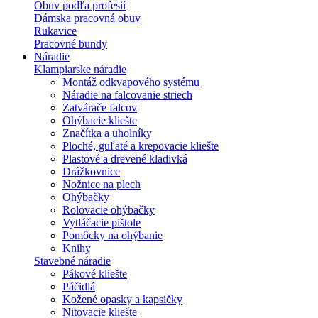
Obuv podľa profesií
Dámska pracovná obuv
Rukavice
Pracovné bundy
Náradie
Klampiarske náradie
Montáž odkvapového systému
Náradie na falcovanie striech
Zatvárače falcov
Ohýbacie kliešte
Značítka a uholníky
Ploché, guľaté a krepovacie kliešte
Plastové a drevené kladivká
Drážkovnice
Nožnice na plech
Ohýbačky
Rolovacie ohýbačky
Vytláčacie pištole
Pomôcky na ohýbanie
Knihy
Stavebné náradie
Pákové kliešte
Páčidlá
Kožené opasky a kapsičky
Nitovacie kliešte