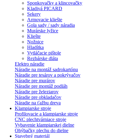
Sponkovačky a klincovačky
Kladivá PICARD
Sekery
Armovacie kliešte
Gola sady / sady náradia
Murárske lyžice
Kliešte
Nožnice
Hladítka
Vytláčacie pištole
Rezbárske dláta
Elektro náradie
Náradie na montáž sadrokartónu
Náradie pre tesárov a pokrývačov
Náradie pre murárov
Náradie pre montáž podláh
Náradie pre železiarov
Náradie pre obkladačov
Náradie na ťažbu dreva
Klampiarske stroje
Profilovacie a klampiarske stroje
CNC plechtvárniace stroje
Vybavenie klampiarskej dielne
Ohýbačky plechu do dielne
Stavebný materiál