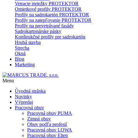
Vetracie mriežky PROTEKTOR
Omietkové profily PROTEKTOR
Profily na sadrokartón PROTEKTOR
Profily na zatepľovanie PROTEKTOR
Profily na prevetrávané fasády
Sadrokartonárske pásky
Konštrukčné profily pre sadrokartón
Hrubá stavba
Strecha
Okná
Blog
Marketing
Menu
Úvodná stránka
Novinky
Výpredaj
Pracovná obuv
Pracovná obuv PUMA
Zimná obuv
Obuv podľa profesií
Pracovná obuv LOWA
Pracovná obuv Elten