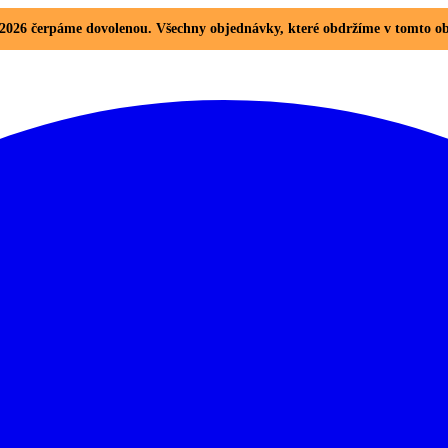
8. 2026 čerpáme dovolenou. Všechny objednávky, které obdržíme v tomto