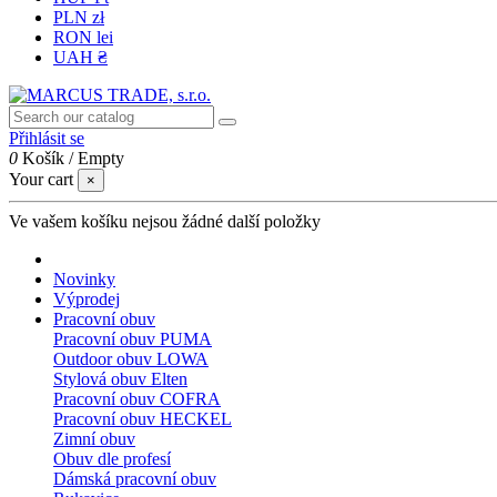
PLN zł
RON lei
UAH ₴
Přihlásit se
0
Košík
/
Empty
Your cart
×
Ve vašem košíku nejsou žádné další položky
Novinky
Výprodej
Pracovní obuv
Pracovní obuv PUMA
Outdoor obuv LOWA
Stylová obuv Elten
Pracovní obuv COFRA
Pracovní obuv HECKEL
Zimní obuv
Obuv dle profesí
Dámská pracovní obuv