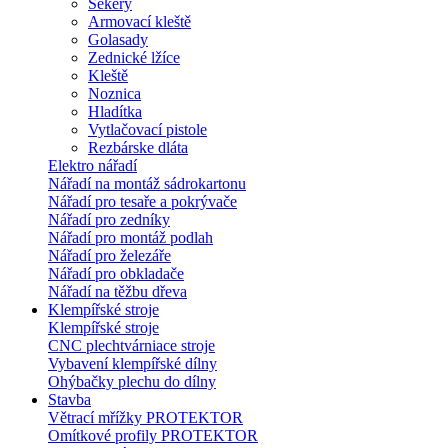
Sekery
Armovací kleště
Golasady
Zednické lžíce
Kleště
Noznica
Hladítka
Vytlačovací pistole
Rezbárske dláta
Elektro nářadí
Nářadí na montáž sádrokartonu
Nářadí pro tesaře a pokrývače
Nářadí pro zedníky
Nářadí pro montáž podlah
Nářadí pro železáře
Nářadí pro obkladače
Nářadí na těžbu dřeva
Klempířské stroje
Klempířské stroje
CNC plechtvárniace stroje
Vybavení klempířské dílny
Ohýbačky plechu do dílny
Stavba
Větrací mřížky PROTEKTOR
Omítkové profily PROTEKTOR