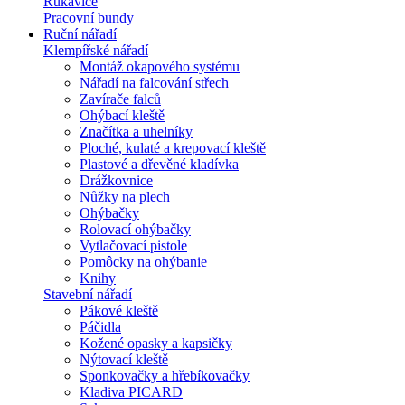
Rukavice
Pracovní bundy
Ruční nářadí
Klempířské nářadí
Montáž okapového systému
Nářadí na falcování střech
Zavírače falců
Ohýbací kleště
Značítka a uhelníky
Ploché, kulaté a krepovací kleště
Plastové a dřevěné kladívka
Drážkovnice
Nůžky na plech
Ohýbačky
Rolovací ohýbačky
Vytlačovací pistole
Pomôcky na ohýbanie
Knihy
Stavební nářadí
Pákové kleště
Páčidla
Kožené opasky a kapsičky
Nýtovací kleště
Sponkovačky a hřebíkovačky
Kladiva PICARD