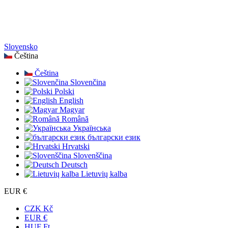
Slovensko
Čeština
Čeština
Slovenčina
Polski
English
Magyar
Română
Українська
български език
Hrvatski
Slovenščina
Deutsch
Lietuvių kalba
EUR €
CZK Kč
EUR €
HUF Ft