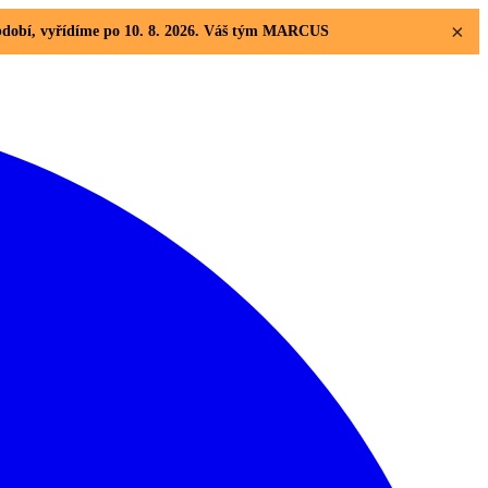
×
 období, vyřídíme po 10. 8. 2026. Váš tým MARCUS