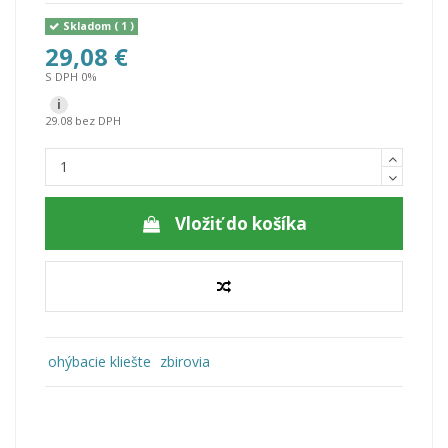
Skladom
( 1 )
29,08 €
S DPH 0%
i
29.08 bez DPH
Vložiť do košíka
ohýbacie kliešte
zbirovia