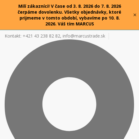
Milí zákazníci! V čase od 3. 8. 2026 do 7. 8. 2026
čerpáme dovolenku. Všetky objednávky, ktoré
×
prijmeme v tomto období, vybavíme po 10. 8.
2026. Váš tím MARCUS
Kontakt: +421 43 238 82 82,
info@marcustrade.sk