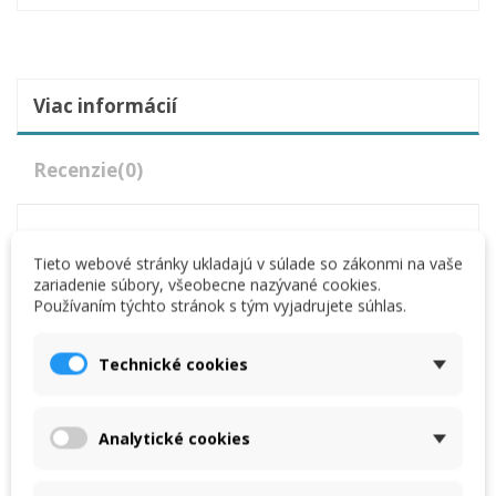
Viac informácií
Recenzie
(0)
Popis
Tieto webové stránky ukladajú v súlade so zákonmi na vaše
Šírka čeľustí: 24 mm.
zariadenie súbory, všeobecne nazývané cookies.
Rozpätie: 12 cm.
Používaním týchto stránok s tým vyjadrujete súhlas.
Dĺžka rukoväte: 31 cm.
Technické cookies
Analytické cookies
Mohlo by vás zaujať aj