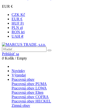
EUR €
CZK Kč
EUR €
HUF Ft
PLN zł
RON lei
UAH ₴
Prihlásiť sa
0
Košík
/
Empty
Novinky
Výpredaj
Pracovná obuv
Pracovná obuv PUMA
Pracovná obuv LOWA
Pracovná obuv Elten
Pracovná obuv COFRA
Pracovná obuv HECKEL
Zimná obuv