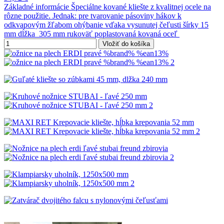
Základné informácie Špeciálne kované kliešte z kvalitnej ocele na
rôzne použitie. Jednak: pre tvarovanie pásoviny hákov k
odkvapovým žľabom ohýbanie vďaka vysunutej čeľusti šírky 15
mm dĺžka 305 mm rukoväť poplastovaná kovaná oceľ
Vložiť do košíka