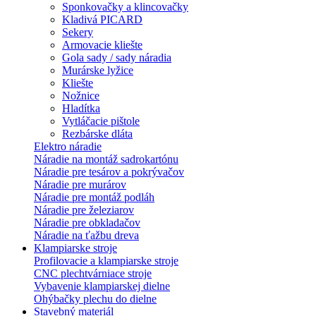
Sponkovačky a klincovačky
Kladivá PICARD
Sekery
Armovacie kliešte
Gola sady / sady náradia
Murárske lyžice
Kliešte
Nožnice
Hladítka
Vytláčacie pištole
Rezbárske dláta
Elektro náradie
Náradie na montáž sadrokartónu
Náradie pre tesárov a pokrývačov
Náradie pre murárov
Náradie pre montáž podláh
Náradie pre železiarov
Náradie pre obkladačov
Náradie na ťažbu dreva
Klampiarske stroje
Profilovacie a klampiarske stroje
CNC plechtvárniace stroje
Vybavenie klampiarskej dielne
Ohýbačky plechu do dielne
Stavebný materiál