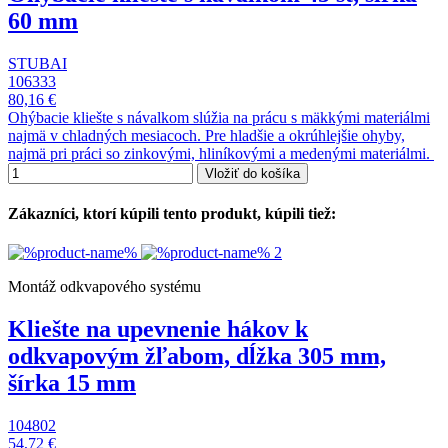
60 mm
STUBAI
106333
80,16 €
Ohýbacie kliešte s návalkom slúžia na prácu s mäkkými materiálmi
najmä v chladných mesiacoch. Pre hladšie a okrúhlejšie ohyby,
najmä pri práci so zinkovými, hliníkovými a medenými materiálmi.
Vložiť do košíka
Zákazníci, ktorí kúpili tento produkt, kúpili tiež:
Montáž odkvapového systému
Kliešte na upevnenie hákov k
odkvapovým žľabom, dĺžka 305 mm,
šírka 15 mm
104802
54,72 €