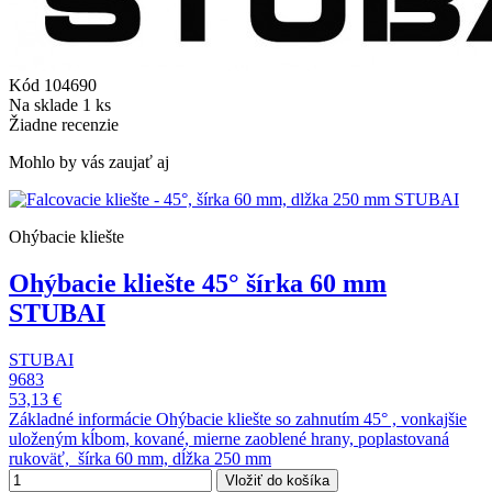
Kód
104690
Na sklade
1 ks
Žiadne recenzie
Mohlo by vás zaujať aj
Ohýbacie kliešte
Ohýbacie kliešte 45° šírka 60 mm
STUBAI
STUBAI
9683
53,13 €
Základné informácie Ohýbacie kliešte so zahnutím 45° , vonkajšie
uloženým kĺbom, kované, mierne zaoblené hrany, poplastovaná
rukoväť, šírka 60 mm, dĺžka 250 mm
Vložiť do košíka