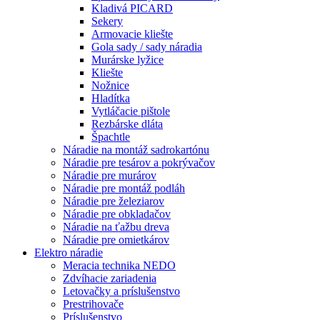
Kladivá PICARD
Sekery
Armovacie kliešte
Gola sady / sady náradia
Murárske lyžice
Kliešte
Nožnice
Hladítka
Vytláčacie pištole
Rezbárske dláta
Špachtle
Náradie na montáž sadrokartónu
Náradie pre tesárov a pokrývačov
Náradie pre murárov
Náradie pre montáž podláh
Náradie pre železiarov
Náradie pre obkladačov
Náradie na ťažbu dreva
Náradie pre omietkárov
Elektro náradie
Meracia technika NEDO
Zdvíhacie zariadenia
Letovačky a príslušenstvo
Prestrihovače
Príslušenstvo