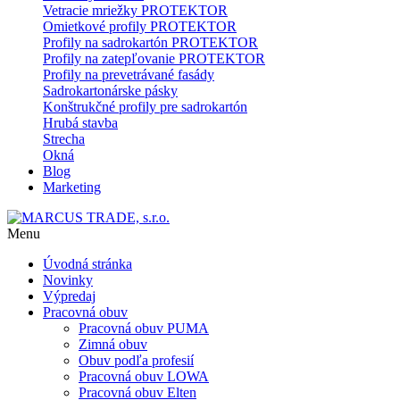
Vetracie mriežky PROTEKTOR
Omietkové profily PROTEKTOR
Profily na sadrokartón PROTEKTOR
Profily na zatepľovanie PROTEKTOR
Profily na prevetrávané fasády
Sadrokartonárske pásky
Konštrukčné profily pre sadrokartón
Hrubá stavba
Strecha
Okná
Blog
Marketing
Menu
Úvodná stránka
Novinky
Výpredaj
Pracovná obuv
Pracovná obuv PUMA
Zimná obuv
Obuv podľa profesií
Pracovná obuv LOWA
Pracovná obuv Elten