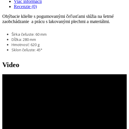
Viac informácií
Recenzie
(0)
Ohýbacie kliešte s pogumovanými čeľusťami slúžia na šetrné
zaobchádzanie a prácu s lakovanými plechmi a materiálmi.
Šírka čeľuste: 60 mm
Dĺžka: 280 mm
Hmotnosť: 620 g
Sklon čeľuste: 45°
Video