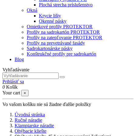
Plochá strecha príslušenstvo
Okná
Krycie lišty
Okenné pásky
Omietkové profily PROTEKTOR
Profily na sadrokartón PROTEKTOR
Profily na zatepľovanie PROTEKTOR
Profily na prevetrávané fasády
Sadrokartonárske pásky
Konštrukčné profily pre sadrokartón
Blog
Vyhľadávanie
Prihlásiť sa
0
Košík
Your cart
×
Vo vašom košíku nie sú žiadne ďalšie položky
Úvodná stránka
Ručné náradie
Klampiarske náradie
Ohýbacie kliešte