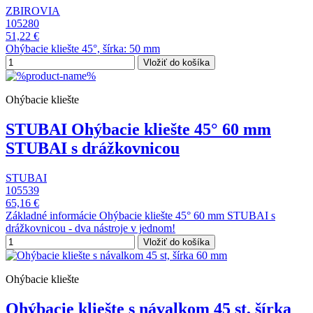
ZBIROVIA
105280
51,22 €
Ohýbacie kliešte 45°, šírka: 50 mm
Vložiť do košíka
Ohýbacie kliešte
STUBAI Ohýbacie kliešte 45° 60 mm
STUBAI s drážkovnicou
STUBAI
105539
65,16 €
Základné informácie Ohýbacie kliešte 45° 60 mm STUBAI s
drážkovnicou - dva nástroje v jednom!
Vložiť do košíka
Ohýbacie kliešte
Ohýbacie kliešte s návalkom 45 st, šírka