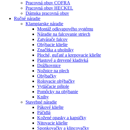
Pracovná obuv COFRA
Pracovná obuv HECKEL
Dámska pracovná obuv
Ručné náradie
Klampiarske náradie
Montáž odkvapového systému
Náradie na falcovanie striech
Zatvárače falcov
Ohýbacie kliešte
Značítka a uholníky
Ploché, guľaté a krepovacie kliešte
Plastové a drevené kladivká
Drážkovnice
Nožnice na plech
Ohýbačky
Rolovacie ohýbačky
Vytláčacie pištole
Pomôcky na ohýbanie
Knihy
Stavebné náradie
Pákové kliešte
Páčidlá
Kožené opasky a kapsičky
Nitovacie kliešte
Sponkovačky a klincovačky