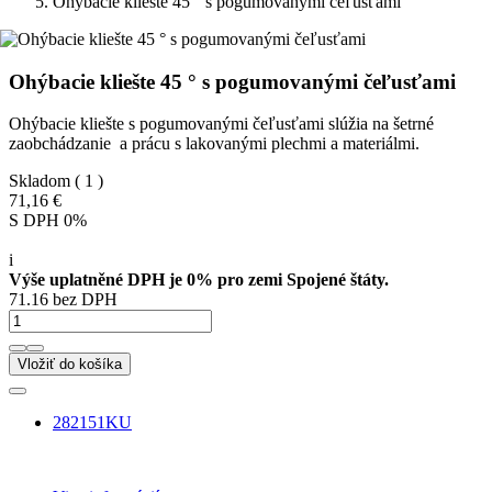
Ohýbacie kliešte 45 ° s pogumovanými čeľusťami
Ohýbacie kliešte 45 ° s pogumovanými čeľusťami
Ohýbacie kliešte s pogumovanými čeľusťami slúžia na šetrné
zaobchádzanie a prácu s lakovanými plechmi a materiálmi.
Skladom
( 1 )
71,16 €
S DPH 0%
i
Výše uplatněné DPH je 0% pro zemi Spojené štáty.
71.16 bez DPH
Vložiť do košíka
282151KU