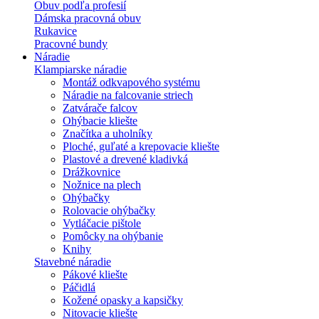
Obuv podľa profesií
Dámska pracovná obuv
Rukavice
Pracovné bundy
Náradie
Klampiarske náradie
Montáž odkvapového systému
Náradie na falcovanie striech
Zatvárače falcov
Ohýbacie kliešte
Značítka a uholníky
Ploché, guľaté a krepovacie kliešte
Plastové a drevené kladivká
Drážkovnice
Nožnice na plech
Ohýbačky
Rolovacie ohýbačky
Vytláčacie pištole
Pomôcky na ohýbanie
Knihy
Stavebné náradie
Pákové kliešte
Páčidlá
Kožené opasky a kapsičky
Nitovacie kliešte