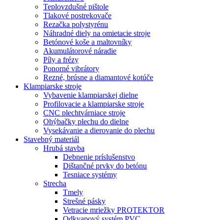
Teplovzdušné pištole
Tlakové postrekovače
Rezačka polystyrénu
Náhradné diely na omietacie stroje
Betónové koše a maltovníky
Akumulátorové náradie
Píly a frézy
Ponorné vibrátory
Rezné, brúsne a diamantové kotúče
Klampiarske stroje
Vybavenie klampiarskej dielne
Profilovacie a klampiarske stroje
CNC plechtvárniace stroje
Ohýbačky plechu do dielne
Vysekávanie a dierovanie do plechu
Stavebný materiál
Hrubá stavba
Debnenie príslušenstvo
Dištančné prvky do betónu
Tesniace systémy
Strecha
Tmely
Strešné pásky
Vetracie mriežky PROTEKTOR
Odkvapový systém PVC