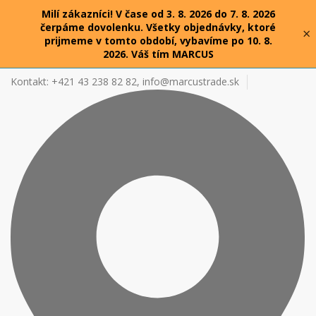
Milí zákazníci! V čase od 3. 8. 2026 do 7. 8. 2026
čerpáme dovolenku. Všetky objednávky, ktoré
×
prijmeme v tomto období, vybavíme po 10. 8.
2026. Váš tím MARCUS
Kontakt: +421 43 238 82 82,
info@marcustrade.sk