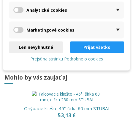
Analytické cookies
Recenzie
(0)
Marketingové cookies
Šírka čeľuste: 60 mm
Dĺžka: 280 mm
Hmotnosť: 620 g
Len nevyhnutné
Prijať všetko
Prejsť na stránku Podrobne o cookies
Mohlo by vás zaujať aj
Ohýbacie kliešte 45° šírka 60 mm STUBAI
53,13 €