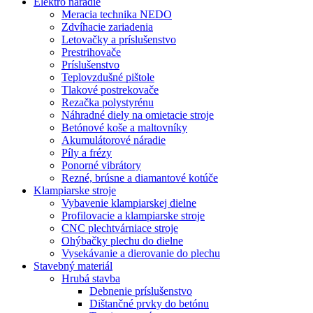
Elektro náradie
Meracia technika NEDO
Zdvíhacie zariadenia
Letovačky a príslušenstvo
Prestrihovače
Príslušenstvo
Teplovzdušné pištole
Tlakové postrekovače
Rezačka polystyrénu
Náhradné diely na omietacie stroje
Betónové koše a maltovníky
Akumulátorové náradie
Píly a frézy
Ponorné vibrátory
Rezné, brúsne a diamantové kotúče
Klampiarske stroje
Vybavenie klampiarskej dielne
Profilovacie a klampiarske stroje
CNC plechtvárniace stroje
Ohýbačky plechu do dielne
Vysekávanie a dierovanie do plechu
Stavebný materiál
Hrubá stavba
Debnenie príslušenstvo
Dištančné prvky do betónu