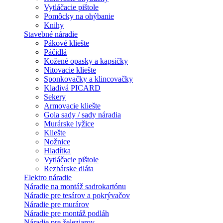
Vytláčacie pištole
Pomôcky na ohýbanie
Knihy
Stavebné náradie
Pákové kliešte
Páčidlá
Kožené opasky a kapsičky
Nitovacie kliešte
Sponkovačky a klincovačky
Kladivá PICARD
Sekery
Armovacie kliešte
Gola sady / sady náradia
Murárske lyžice
Kliešte
Nožnice
Hladítka
Vytláčacie pištole
Rezbárske dláta
Elektro náradie
Náradie na montáž sadrokartónu
Náradie pre tesárov a pokrývačov
Náradie pre murárov
Náradie pre montáž podláh
Náradie pre železiarov