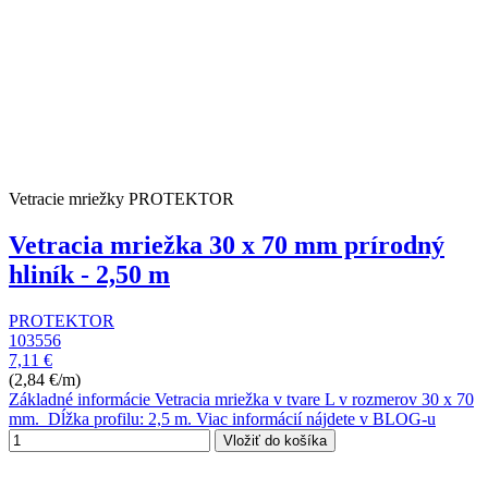
Vetracie mriežky PROTEKTOR
Vetracia mriežka 30 x 70 mm prírodný
hliník - 2,50 m
PROTEKTOR
103556
7,11 €
(2,84 €/m)
Základné informácie Vetracia mriežka v tvare L v rozmerov 30 x 70
mm. Dĺžka profilu: 2,5 m. Viac informácií nájdete v BLOG-u
Vložiť do košíka