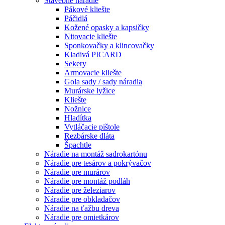
Stavebné náradie
Pákové kliešte
Páčidlá
Kožené opasky a kapsičky
Nitovacie kliešte
Sponkovačky a klincovačky
Kladivá PICARD
Sekery
Armovacie kliešte
Gola sady / sady náradia
Murárske lyžice
Kliešte
Nožnice
Hladítka
Vytláčacie pištole
Rezbárske dláta
Špachtle
Náradie na montáž sadrokartónu
Náradie pre tesárov a pokrývačov
Náradie pre murárov
Náradie pre montáž podláh
Náradie pre železiarov
Náradie pre obkladačov
Náradie na ťažbu dreva
Náradie pre omietkárov