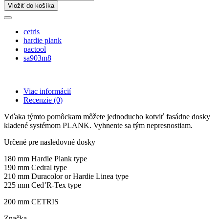
Vložiť do košíka
cetris
hardie plank
pactool
sa903m8
Viac informácií
Recenzie
(0)
Vďaka týmto pomôckam môžete jednoducho kotviť fasádne dosky
kladené systémom PLANK. Vyhnente sa tým nepresnostiam.
Určené pre nasledovné dosky
180 mm Hardie Plank type
190 mm Cedral type
210 mm Duracolor or Hardie Linea type
225 mm Ced’R-Tex type
200 mm CETRIS
Značka