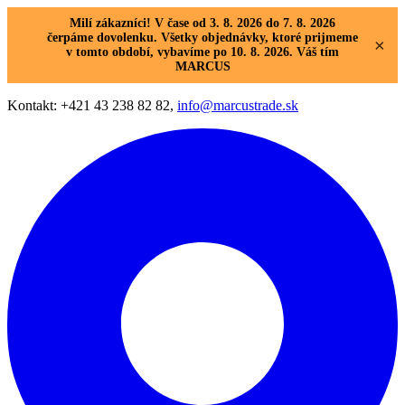
Milí zákazníci! V čase od 3. 8. 2026 do 7. 8. 2026
čerpáme dovolenku. Všetky objednávky, ktoré prijmeme
×
v tomto období, vybavíme po 10. 8. 2026. Váš tím
MARCUS
Kontakt: +421 43 238 82 82,
info@marcustrade.sk