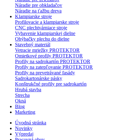
Náradie pre obkladačov
Náradie na ťažbu dreva
Klampiarske stroje
Profilovacie a klampiarske stroje
CNC plechtvárniace stroje
Vybavenie klampiarskej dielne
Ohýbačky plechu do dielne
Stavebný materiál
Vetracie mriežky PROTEKTOR
Omietkové profily PROTEKTOR
Profily na sadrokartón PROTEKTOR
Profily na zatepľovanie PROTEKTOR
Profily na prevetrávané fasády
Sadrokartonárske pásky
Konštrukčné profily pre sadrokartón
Hrubá stavba
Strecha
Okná
Blog
Marketing
Úvodná stránka
Novinky
Výpredaj
Pracovná obuv