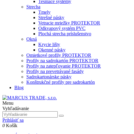
Tesniace systémy
Strecha
Tmely
Strešné pásky
Vetracie mriežky PROTEKTOR
Odkvapový systém PVC
Plochá strecha príslušenstvo
Okná
Krycie lišty
Okenné pásky
Omietkové profily PROTEKTOR
Profily na sadrokartón PROTEKTOR
Profily na zatepľovanie PROTEKTOR
Profily na prevetrávané fasády
Sadrokartonárske pásky
Konštrukčné profily pre sadrokartón
Blog
Menu
Vyhľadávanie
Prihlásiť sa
0
Košík