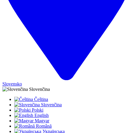
Slovensko
Slovenčina
Čeština
Slovenčina
Polski
English
Magyar
Română
Українська