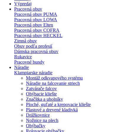
Výpredaj
Pracovná obuv
Pracovná obuv PUMA
Pracovná obuv LOWA
Pracovná obuv Elten
Pracovná obuv COFRA
Pracovná obuv HECKEL
Zimná obuv
Obuv podľa profesií
Dámska pracovná obuv
Rukavice
Pracovné bundy
Náradie
Klampiarske náradie
Montáž odkvapového systému
Náradie na falcovanie striech
Zatvárače falcov
Ohýbacie kliešte
Značítka a uholníky
Ploché, guľaté a krepovacie kliešte
Plastové a drevené kladivká
Drážkovnice
Nožnice na plech
Ohýbačky
Rolovacie ohýbačky