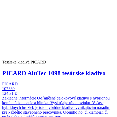
Tesárske kladivá PICARD
PICARD AluTec 1098 tesárske kladivo
PICARD
107330
124,31 €
Základné informácie Odľahčené celokovové kladivo s hybridnou
kombináciou ocele a hliníka. Vyskúšajte túto novinku. V čase
hybridných hrozieb je toto hybridné kladivo vynikajúcim náradím
pre každého stavebného pracovníka. Oceního ho, či klampiar, či
tesár alebo aj každý domáci majster.