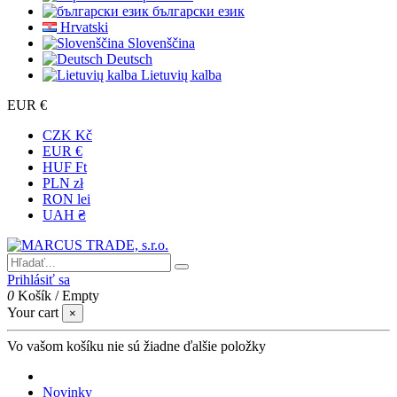
български език
Hrvatski
Slovenščina
Deutsch
Lietuvių kalba
EUR €
CZK Kč
EUR €
HUF Ft
PLN zł
RON lei
UAH ₴
Prihlásiť sa
0
Košík
/
Empty
Your cart
×
Vo vašom košíku nie sú žiadne ďalšie položky
Novinky