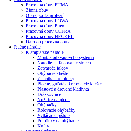
Pracovná obuv PUMA
Zimná obuv
Obuv podľa profesií
Pracovná obuv LOWA
Pracovná obuv Elten
Pracovná obuv COFRA
Pracovná obuv HECKEL
Dámska pracovná obuv
Ručné náradie
Klampiarske náradie
Montáž odkvapového systému
Náradie na falcovanie striech
Zatvárače falcov
Ohýbacie kliešte
Značítka a uholníky
Ploché, guľaté a krepovacie kliešte
Plastové a drevené kladivká
Drážkovnice
Nožnice na plech
Ohýbačky
Rolovacie ohýbačky
Vytláčacie pištole
Pomôcky na ohýbanie
Knihy