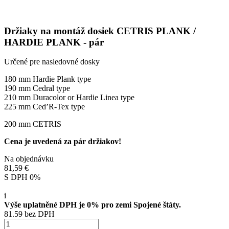
Držiaky na montáž dosiek CETRIS PLANK /
HARDIE PLANK - pár
Určené pre nasledovné dosky
180 mm Hardie Plank type
190 mm Cedral type
210 mm Duracolor or Hardie Linea type
225 mm Ced’R-Tex type
200 mm CETRIS
Cena je uvedená za pár držiakov!
Na objednávku
81,59 €
S DPH 0%
i
Výše uplatněné DPH je 0% pro zemi Spojené štáty.
81.59 bez DPH