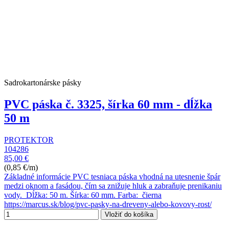
Sadrokartonárske pásky
PVC páska č. 3325, šírka 60 mm - dĺžka
50 m
PROTEKTOR
104286
85,00 €
(0,85 €/m)
Základné informácie PVC tesniaca páska vhodná na utesnenie špár
medzi oknom a fasádou, čím sa znižuje hluk a zabraňuje prenikaniu
vody. Dĺžka: 50 m. Šírka: 60 mm. Farba: čierna
https://marcus.sk/blog/pvc-pasky-na-dreveny-alebo-kovovy-rost/
Vložiť do košíka