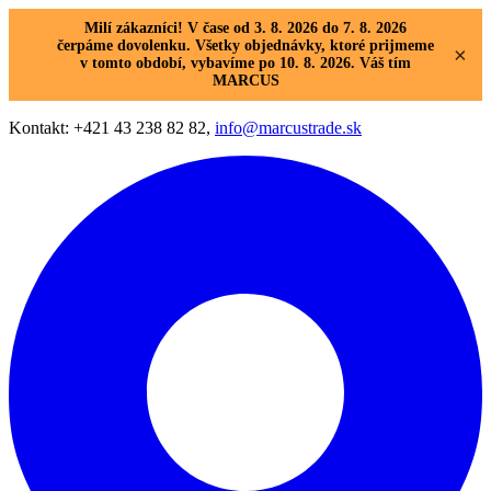
Milí zákazníci! V čase od 3. 8. 2026 do 7. 8. 2026
čerpáme dovolenku. Všetky objednávky, ktoré prijmeme
×
v tomto období, vybavíme po 10. 8. 2026. Váš tím
MARCUS
Kontakt: +421 43 238 82 82,
info@marcustrade.sk