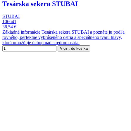
Tesárska sekera STUBAI
STUBAI
106641
36,54 €
Základné informácie Tesárska sekera STUBAI a poznáte ju podľa
rovného, perfektne vybrúseného ostria a špeciálneho tvaru hlavy,
ktorá umožňuje úchop nad stredom ostria.
Vložiť do košíka