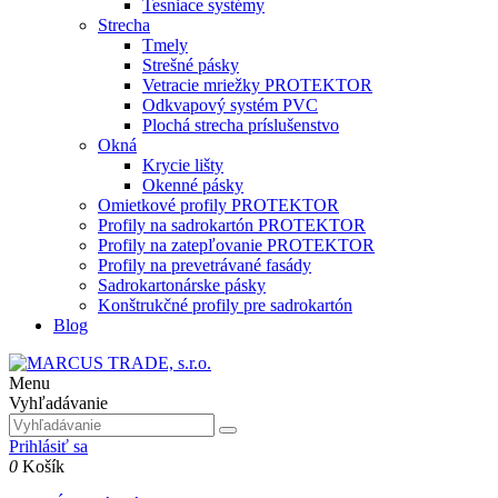
Tesniace systémy
Strecha
Tmely
Strešné pásky
Vetracie mriežky PROTEKTOR
Odkvapový systém PVC
Plochá strecha príslušenstvo
Okná
Krycie lišty
Okenné pásky
Omietkové profily PROTEKTOR
Profily na sadrokartón PROTEKTOR
Profily na zatepľovanie PROTEKTOR
Profily na prevetrávané fasády
Sadrokartonárske pásky
Konštrukčné profily pre sadrokartón
Blog
Menu
Vyhľadávanie
Prihlásiť sa
0
Košík