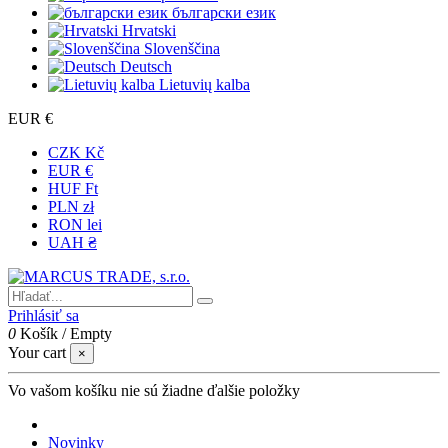
български език
Hrvatski
Slovenščina
Deutsch
Lietuvių kalba
EUR €
CZK Kč
EUR €
HUF Ft
PLN zł
RON lei
UAH ₴
Prihlásiť sa
0
Košík
/
Empty
Your cart
×
Vo vašom košíku nie sú žiadne ďalšie položky
Novinky