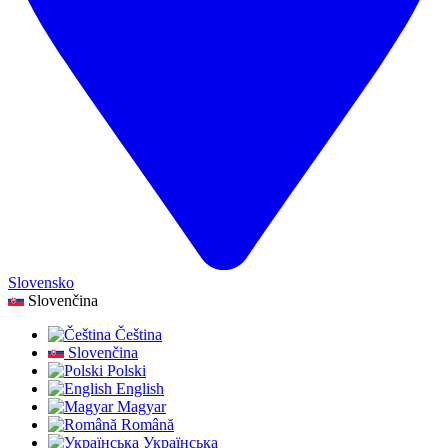
Slovensko
Slovenčina
Čeština
Slovenčina
Polski
English
Magyar
Română
Українська