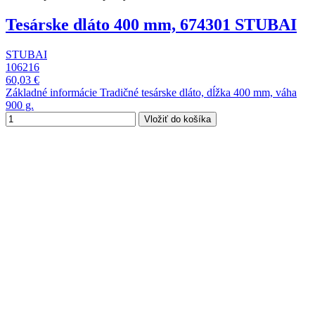
Tesárske dláto 400 mm, 674301 STUBAI
STUBAI
106216
60,03 €
Základné informácie Tradičné tesárske dláto, dĺžka 400 mm, váha
900 g.
Vložiť do košíka