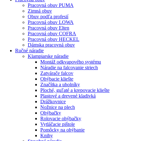
Pracovná obuv PUMA
Zimná obuv
Obuv podľa profesií
Pracovná obuv LOWA
Pracovná obuv Elten
Pracovná obuv COFRA
Pracovná obuv HECKEL
Dámska pracovná obuv
Ručné náradie
Klampiarske náradie
Montáž odkvapového systému
Náradie na falcovanie striech
Zatvárače falcov
Ohýbacie kliešte
Značítka a uholníky
Ploché, guľaté a krepovacie kliešte
Plastové a drevené kladivká
Drážkovnice
Nožnice na plech
Ohýbačky
Rolovacie ohýbačky
Vytláčacie pištole
Pomôcky na ohýbanie
Knihy