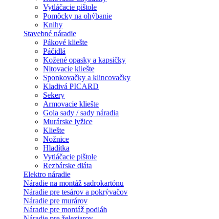
Vytláčacie pištole
Pomôcky na ohýbanie
Knihy
Stavebné náradie
Pákové kliešte
Páčidlá
Kožené opasky a kapsičky
Nitovacie kliešte
Sponkovačky a klincovačky
Kladivá PICARD
Sekery
Armovacie kliešte
Gola sady / sady náradia
Murárske lyžice
Kliešte
Nožnice
Hladítka
Vytláčacie pištole
Rezbárske dláta
Elektro náradie
Náradie na montáž sadrokartónu
Náradie pre tesárov a pokrývačov
Náradie pre murárov
Náradie pre montáž podláh
Náradie pre železiarov