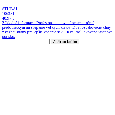
STUBAI
106381
48,97 €
Základné informácie Profesionálna kovaná sekera určená
predovšetkým na štiepanie veľkých klátov. Dva rozťahovacie kliny
z každej strany pre lepšie vedenie seku. Kvalitné, lakované jaseňové
porisko.
Vložiť do košíka