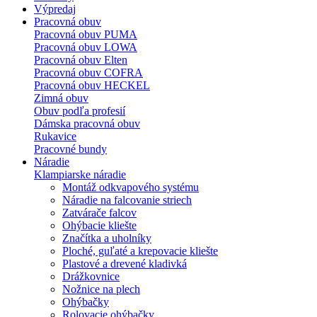
Výpredaj
Pracovná obuv
Pracovná obuv PUMA
Pracovná obuv LOWA
Pracovná obuv Elten
Pracovná obuv COFRA
Pracovná obuv HECKEL
Zimná obuv
Obuv podľa profesií
Dámska pracovná obuv
Rukavice
Pracovné bundy
Náradie
Klampiarske náradie
Montáž odkvapového systému
Náradie na falcovanie striech
Zatvárače falcov
Ohýbacie kliešte
Značítka a uholníky
Ploché, guľaté a krepovacie kliešte
Plastové a drevené kladivká
Drážkovnice
Nožnice na plech
Ohýbačky
Rolovacie ohýbačky