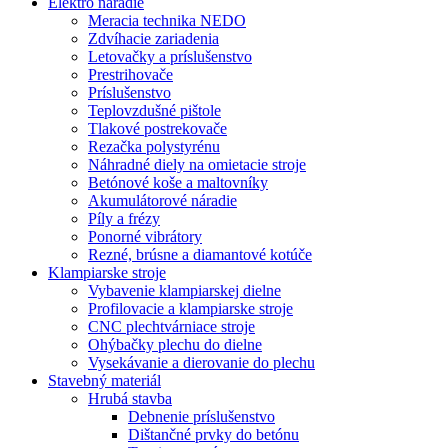
Elektro náradie
Meracia technika NEDO
Zdvíhacie zariadenia
Letovačky a príslušenstvo
Prestrihovače
Príslušenstvo
Teplovzdušné pištole
Tlakové postrekovače
Rezačka polystyrénu
Náhradné diely na omietacie stroje
Betónové koše a maltovníky
Akumulátorové náradie
Píly a frézy
Ponorné vibrátory
Rezné, brúsne a diamantové kotúče
Klampiarske stroje
Vybavenie klampiarskej dielne
Profilovacie a klampiarske stroje
CNC plechtvárniace stroje
Ohýbačky plechu do dielne
Vysekávanie a dierovanie do plechu
Stavebný materiál
Hrubá stavba
Debnenie príslušenstvo
Dištančné prvky do betónu