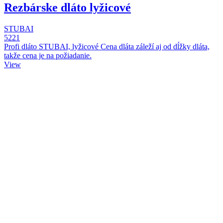
Rezbárske dláto lyžicové
STUBAI
5221
Profi dláto STUBAI, lyžicové Cena dláta záleží aj od dĺžky dláta,
takže cena je na požiadanie.
View