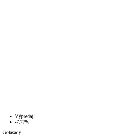
Výpredaj!
-7,77%
Golasady