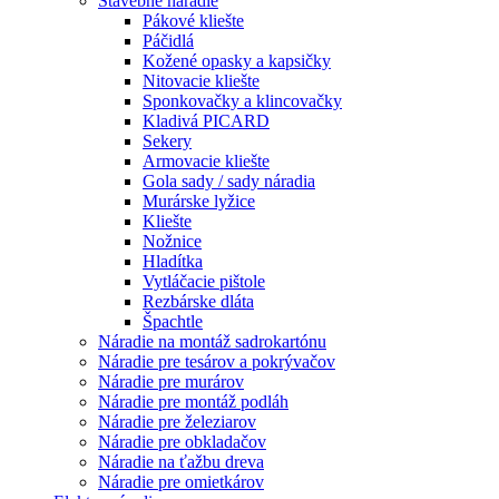
Stavebné náradie
Pákové kliešte
Páčidlá
Kožené opasky a kapsičky
Nitovacie kliešte
Sponkovačky a klincovačky
Kladivá PICARD
Sekery
Armovacie kliešte
Gola sady / sady náradia
Murárske lyžice
Kliešte
Nožnice
Hladítka
Vytláčacie pištole
Rezbárske dláta
Špachtle
Náradie na montáž sadrokartónu
Náradie pre tesárov a pokrývačov
Náradie pre murárov
Náradie pre montáž podláh
Náradie pre železiarov
Náradie pre obkladačov
Náradie na ťažbu dreva
Náradie pre omietkárov