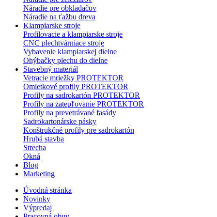
Náradie pre obkladačov
Náradie na ťažbu dreva
Klampiarske stroje
Profilovacie a klampiarske stroje
CNC plechtvárniace stroje
Vybavenie klampiarskej dielne
Ohýbačky plechu do dielne
Stavebný materiál
Vetracie mriežky PROTEKTOR
Omietkové profily PROTEKTOR
Profily na sadrokartón PROTEKTOR
Profily na zatepľovanie PROTEKTOR
Profily na prevetrávané fasády
Sadrokartonárske pásky
Konštrukčné profily pre sadrokartón
Hrubá stavba
Strecha
Okná
Blog
Marketing
Úvodná stránka
Novinky
Výpredaj
Pracovná obuv