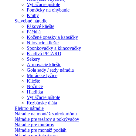
Vytláčacie pištole
Pomôcky na ohýbanie
Knihy
Stavebné náradie
Pákové kliešte
Páčidlá
Kožené opasky a kapsičky
Nitovacie kliešte
Sponkovačky a klincovačky
Kladivá PICARD
Sekery
Armovacie kliešte
Gola sady / sady náradia
Murárske lyžice
Kliešte
Nožnice
Hladítka
Vytláčacie pištole
Rezbárske dláta
Elektro náradie
Náradie na montáž sadrokartónu
Náradie pre tesárov a pokrývačov
Náradie pre murárov
Náradie pre montáž podláh
Náradie pre železiarov