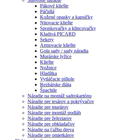
Stavebné náradie
Pákové kliešte
Páčidlá
Kožené opasky a kapsičky
Nitovacie kliešte
Sponkovačky a klincovačky
Kladivá PICARD
Sekery
Armovacie kliešte
Gola sady / sady náradia
Murárske lyžice
Kliešte
Nožnice
Hladítka
Vytláčacie pištole
Rezbárske dláta
Špachtle
Náradie na montáž sadrokartónu
Náradie pre tesárov a pokrývačov
Náradie pre murárov
Náradie pre montáž podláh
Náradie pre železiarov
Náradie pre obkladačov
Náradie na ťažbu dreva
Náradie pre omietkárov