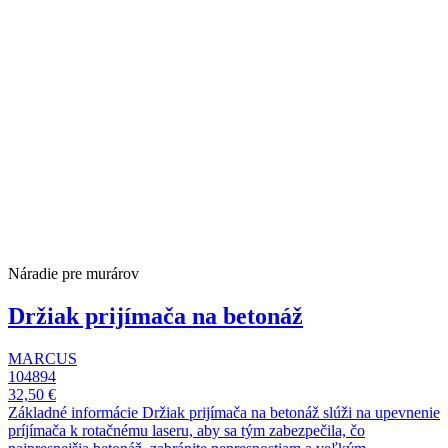
Náradie pre murárov
Držiak prijímača na betonáž
MARCUS
104894
32,50 €
Základné informácie Držiak prijímača na betonáž slúži na upevnenie
príjímača k rotačnému laseru, aby sa tým zabezpečila, čo