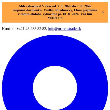
Milí zákazníci! V čase od 3. 8. 2026 do 7. 8. 2026
čerpáme dovolenku. Všetky objednávky, ktoré prijmeme
×
v tomto období, vybavíme po 10. 8. 2026. Váš tím
MARCUS
Kontakt: +421 43 238 82 82,
info@marcustrade.sk