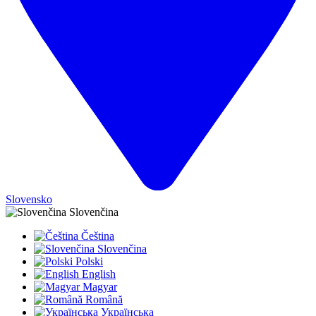
Slovensko
Slovenčina
Čeština
Slovenčina
Polski
English
Magyar
Română
Українська