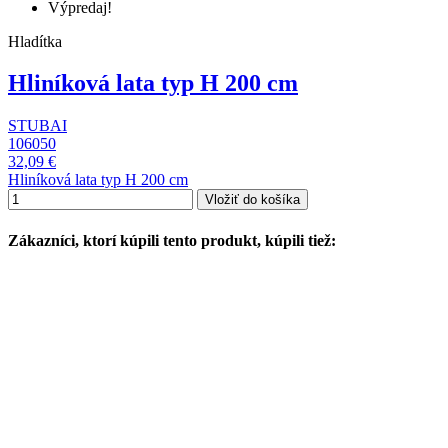
Výpredaj!
Hladítka
Hliníková lata typ H 200 cm
STUBAI
106050
32,09 €
Hliníková lata typ H 200 cm
Vložiť do košíka
Zákazníci, ktorí kúpili tento produkt, kúpili tiež: