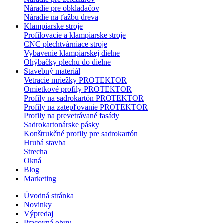
Náradie pre obkladačov
Náradie na ťažbu dreva
Klampiarske stroje
Profilovacie a klampiarske stroje
CNC plechtvárniace stroje
Vybavenie klampiarskej dielne
Ohýbačky plechu do dielne
Stavebný materiál
Vetracie mriežky PROTEKTOR
Omietkové profily PROTEKTOR
Profily na sadrokartón PROTEKTOR
Profily na zatepľovanie PROTEKTOR
Profily na prevetrávané fasády
Sadrokartonárske pásky
Konštrukčné profily pre sadrokartón
Hrubá stavba
Strecha
Okná
Blog
Marketing
Úvodná stránka
Novinky
Výpredaj
Pracovná obuv