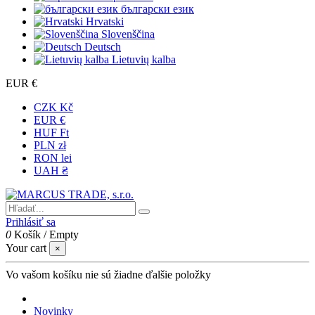
български език
Hrvatski
Slovenščina
Deutsch
Lietuvių kalba
EUR €
CZK Kč
EUR €
HUF Ft
PLN zł
RON lei
UAH ₴
Prihlásiť sa
0
Košík
/
Empty
Your cart
×
Vo vašom košíku nie sú žiadne ďalšie položky
Novinky