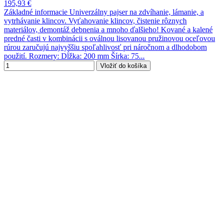
195,93 €
Základné informacie Univerzálny pajser na zdvíhanie, lámanie, a
vytrhávanie klincov. Vyťahovanie klincov, čistenie rôznych
materiálov, demontáž debnenia a mnoho ďalšieho! Kované a kalené
predné časti v kombinácii s oválnou lisovanou pružinovou oceľovou
rúrou zaručujú najvyššiu spoľahlivosť pri náročnom a dlhodobom
použití. Rozmery: Dĺžka: 200 mm Šírka: 75...
Vložiť do košíka