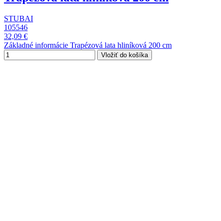
STUBAI
105546
32,09 €
Základné informácie Trapézová lata hliníková 200 cm
Vložiť do košíka