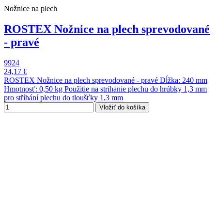
Nožnice na plech
ROSTEX Nožnice na plech sprevodované
- pravé
9924
24,17 €
ROSTEX Nožnice na plech sprevodované - pravé Dĺžka: 240 mm
Hmotnosť: 0,50 kg Použitie na strihanie plechu do hrúbky 1,3 mm
pro stříhání plechu do tloušťky 1,3 mm
Vložiť do košíka