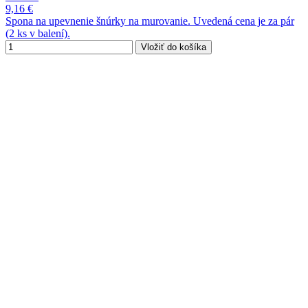
9,16 €
Spona na upevnenie šnúrky na murovanie. Uvedená cena je za pár
(2 ks v balení).
Vložiť do košíka