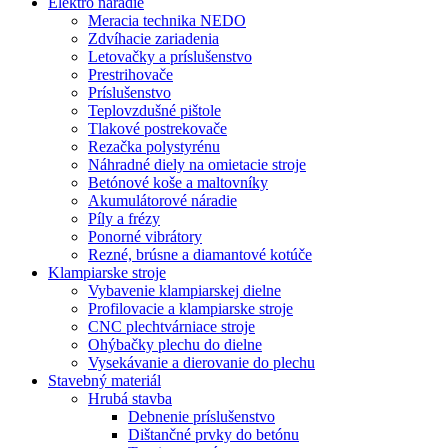
Elektro náradie
Meracia technika NEDO
Zdvíhacie zariadenia
Letovačky a príslušenstvo
Prestrihovače
Príslušenstvo
Teplovzdušné pištole
Tlakové postrekovače
Rezačka polystyrénu
Náhradné diely na omietacie stroje
Betónové koše a maltovníky
Akumulátorové náradie
Píly a frézy
Ponorné vibrátory
Rezné, brúsne a diamantové kotúče
Klampiarske stroje
Vybavenie klampiarskej dielne
Profilovacie a klampiarske stroje
CNC plechtvárniace stroje
Ohýbačky plechu do dielne
Vysekávanie a dierovanie do plechu
Stavebný materiál
Hrubá stavba
Debnenie príslušenstvo
Dištančné prvky do betónu