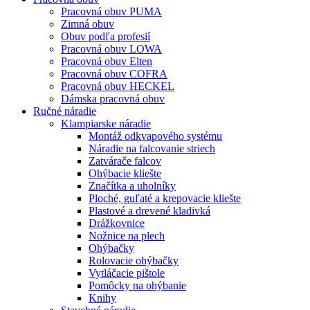
Pracovná obuv PUMA
Zimná obuv
Obuv podľa profesií
Pracovná obuv LOWA
Pracovná obuv Elten
Pracovná obuv COFRA
Pracovná obuv HECKEL
Dámska pracovná obuv
Ručné náradie
Klampiarske náradie
Montáž odkvapového systému
Náradie na falcovanie striech
Zatvárače falcov
Ohýbacie kliešte
Značítka a uholníky
Ploché, guľaté a krepovacie kliešte
Plastové a drevené kladivká
Drážkovnice
Nožnice na plech
Ohýbačky
Rolovacie ohýbačky
Vytláčacie pištole
Pomôcky na ohýbanie
Knihy