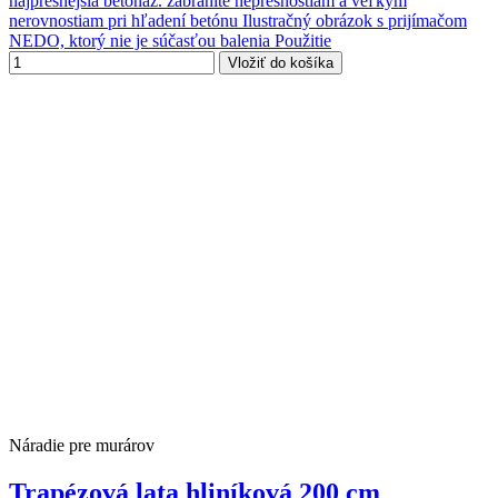
najpresnejšia betonáž. zabránite nepresnostiam a veľkým
nerovnostiam pri hľadení betónu Ilustračný obrázok s prijímačom
NEDO, ktorý nie je súčasťou balenia Použitie
Vložiť do košíka
Náradie pre murárov
Trapézová lata hliníková 200 cm