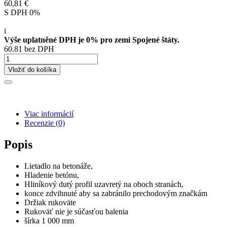
60,81 €
S DPH 0%
i
Výše uplatněné DPH je 0% pro zemi Spojené štáty.
60.81 bez DPH
Vložiť do košíka
Viac informácií
Recenzie
(0)
Popis
Lietadlo na betonáže,
Hladenie betónu,
Hliníkový dutý profil uzavretý na oboch stranách,
konce zdvihnuté aby sa zabránilo prechodovým značkám
Držiak rukoväte
Rukoväť nie je súčasťou balenia
šírka 1 000 mm