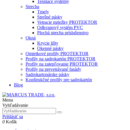
Tesniace systémy
Strecha
Tmely
Strešné pásky
Vetracie mriežky PROTEKTOR
Odkvapový systém PVC
Plochá strecha príslušenstvo
Okná
Krycie lišty
Okenné pásky
Omietkové profily PROTEKTOR
Profily na sadrokartón PROTEKTOR
Profily na zatepľovanie PROTEKTOR
Profily na prevetrávané fasády
Sadrokartonárske pásky
Konštrukčné profily pre sadrokartón
Blog
Menu
Vyhľadávanie
Prihlásiť sa
0
Košík