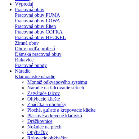
Výpredaj
Pracovná obuv
Pracovná obuv PUMA
Pracovná obuv LOWA
Pracovná obuv Elten
Pracovná obuv COFRA
Pracovná obuv HECKEL
Zimná obuv
Obuv podľa profesií
Dámska pracovná obuv
Rukavice
Pracovné bundy
Náradie
Klampiarske náradie
Montáž odkvapového systému
Náradie na falcovanie striech
Zatvárače falcov
Ohýbacie kliešte
Značítka a uholníky
Ploché, guľaté a krepovacie kliešte
Plastové a drevené kladivká
Drážkovnice
Nožnice na plech
Ohýbačky
Rolovacie ohýbačky