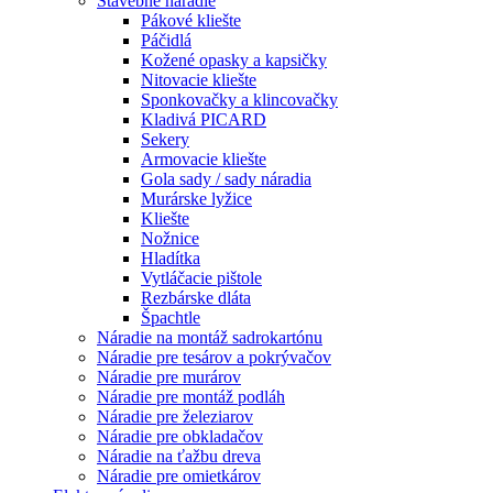
Stavebné náradie
Pákové kliešte
Páčidlá
Kožené opasky a kapsičky
Nitovacie kliešte
Sponkovačky a klincovačky
Kladivá PICARD
Sekery
Armovacie kliešte
Gola sady / sady náradia
Murárske lyžice
Kliešte
Nožnice
Hladítka
Vytláčacie pištole
Rezbárske dláta
Špachtle
Náradie na montáž sadrokartónu
Náradie pre tesárov a pokrývačov
Náradie pre murárov
Náradie pre montáž podláh
Náradie pre železiarov
Náradie pre obkladačov
Náradie na ťažbu dreva
Náradie pre omietkárov