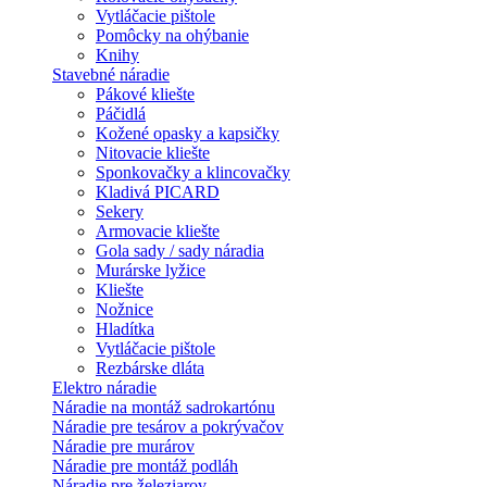
Vytláčacie pištole
Pomôcky na ohýbanie
Knihy
Stavebné náradie
Pákové kliešte
Páčidlá
Kožené opasky a kapsičky
Nitovacie kliešte
Sponkovačky a klincovačky
Kladivá PICARD
Sekery
Armovacie kliešte
Gola sady / sady náradia
Murárske lyžice
Kliešte
Nožnice
Hladítka
Vytláčacie pištole
Rezbárske dláta
Elektro náradie
Náradie na montáž sadrokartónu
Náradie pre tesárov a pokrývačov
Náradie pre murárov
Náradie pre montáž podláh
Náradie pre železiarov