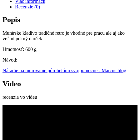
Viac informácií
Recenzie
(0)
Popis
Murárske kladivo tradičné retro je vhodné pre prácu ale aj ako
veľmi pekný darček
Hmotnosť: 600 g
Návod:
Náradie na murovanie pórobetónu svojpomocne - Marcus blog
Video
recenzia vo videu