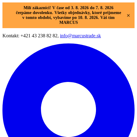
Milí zákazníci! V čase od 3. 8. 2026 do 7. 8. 2026
čerpáme dovolenku. Všetky objednávky, ktoré prijmeme
×
v tomto období, vybavíme po 10. 8. 2026. Váš tím
MARCUS
Kontakt: +421 43 238 82 82,
info@marcustrade.sk