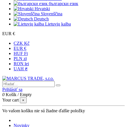
български език
Hrvatski
Slovenščina
Deutsch
Lietuvių kalba
EUR €
CZK Kč
EUR €
HUF Ft
PLN zł
RON lei
UAH ₴
Prihlásiť sa
0
Košík
/
Empty
Your cart
×
Vo vašom košíku nie sú žiadne ďalšie položky
Novinky