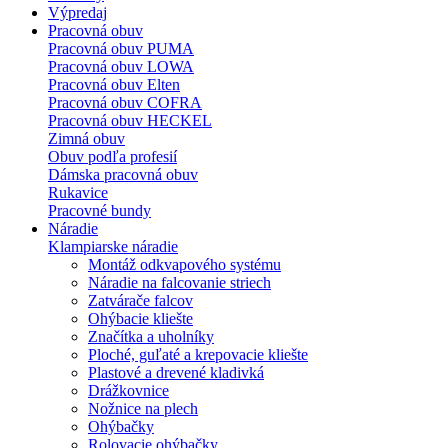
Výpredaj
Pracovná obuv
Pracovná obuv PUMA
Pracovná obuv LOWA
Pracovná obuv Elten
Pracovná obuv COFRA
Pracovná obuv HECKEL
Zimná obuv
Obuv podľa profesií
Dámska pracovná obuv
Rukavice
Pracovné bundy
Náradie
Klampiarske náradie
Montáž odkvapového systému
Náradie na falcovanie striech
Zatvárače falcov
Ohýbacie kliešte
Značítka a uholníky
Ploché, guľaté a krepovacie kliešte
Plastové a drevené kladivká
Drážkovnice
Nožnice na plech
Ohýbačky
Rolovacie ohýbačky