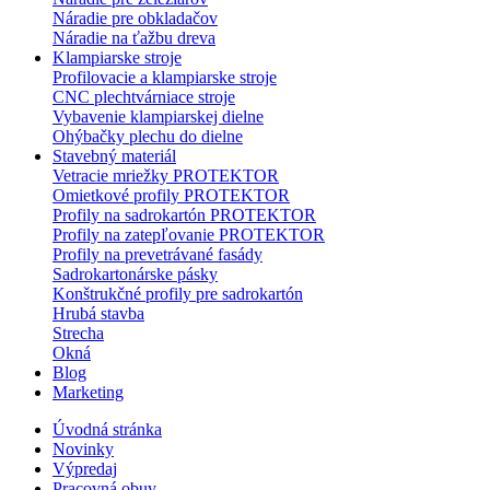
Náradie pre obkladačov
Náradie na ťažbu dreva
Klampiarske stroje
Profilovacie a klampiarske stroje
CNC plechtvárniace stroje
Vybavenie klampiarskej dielne
Ohýbačky plechu do dielne
Stavebný materiál
Vetracie mriežky PROTEKTOR
Omietkové profily PROTEKTOR
Profily na sadrokartón PROTEKTOR
Profily na zatepľovanie PROTEKTOR
Profily na prevetrávané fasády
Sadrokartonárske pásky
Konštrukčné profily pre sadrokartón
Hrubá stavba
Strecha
Okná
Blog
Marketing
Úvodná stránka
Novinky
Výpredaj
Pracovná obuv