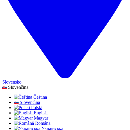
Slovensko
Slovenčina
Čeština
Slovenčina
Polski
English
Magyar
Română
Українська