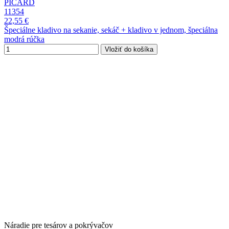
PICARD
11354
22,55 €
Špeciálne kladivo na sekanie, sekáč + kladivo v jednom, špeciálna
modrá rúčka
Vložiť do košíka
Náradie pre tesárov a pokrývačov