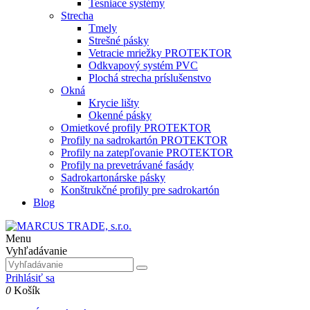
Tesniace systémy
Strecha
Tmely
Strešné pásky
Vetracie mriežky PROTEKTOR
Odkvapový systém PVC
Plochá strecha príslušenstvo
Okná
Krycie lišty
Okenné pásky
Omietkové profily PROTEKTOR
Profily na sadrokartón PROTEKTOR
Profily na zatepľovanie PROTEKTOR
Profily na prevetrávané fasády
Sadrokartonárske pásky
Konštrukčné profily pre sadrokartón
Blog
Menu
Vyhľadávanie
Prihlásiť sa
0
Košík