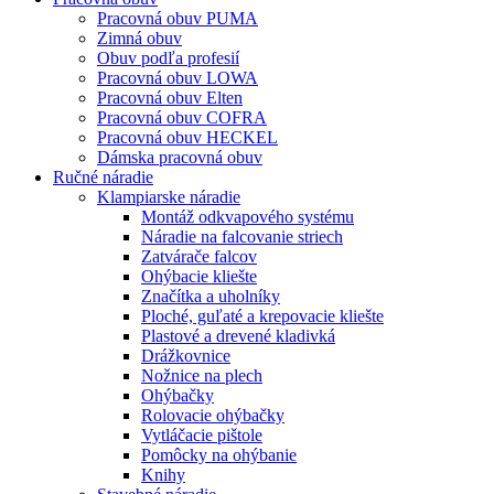
Pracovná obuv PUMA
Zimná obuv
Obuv podľa profesií
Pracovná obuv LOWA
Pracovná obuv Elten
Pracovná obuv COFRA
Pracovná obuv HECKEL
Dámska pracovná obuv
Ručné náradie
Klampiarske náradie
Montáž odkvapového systému
Náradie na falcovanie striech
Zatvárače falcov
Ohýbacie kliešte
Značítka a uholníky
Ploché, guľaté a krepovacie kliešte
Plastové a drevené kladivká
Drážkovnice
Nožnice na plech
Ohýbačky
Rolovacie ohýbačky
Vytláčacie pištole
Pomôcky na ohýbanie
Knihy