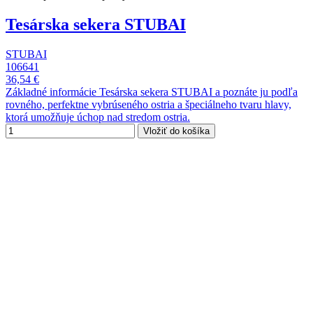
Tesárska sekera STUBAI
STUBAI
106641
36,54 €
Základné informácie Tesárska sekera STUBAI a poznáte ju podľa
rovného, perfektne vybrúseného ostria a špeciálneho tvaru hlavy,
ktorá umožňuje úchop nad stredom ostria.
Vložiť do košíka