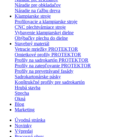
Náradie pre obkladačov
Náradie na ťažbu dreva
Klampiarske stroje
Profilovacie a klampiarske stroje
CNC plechtvárniace stroje
Vybavenie klampiarskej dielne
Ohýbačky plechu do dielne
Stavebný materiál
Vetracie mriežky PROTEKTOR
Omietkové profily PROTEKTOR
Profily na sadrokartón PROTEKTOR
Profily na zatepľovanie PROTEKTOR
Profily na prevetrávané fasády
Sadrokartonárske pásky
Konštrukčné profily pre sadrokartón
Hrubá stavba
Strecha
Okná
Blog
Marketing
Úvodná stránka
Novinky
Výpredaj
Pracovná obuv