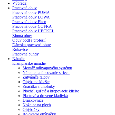
Výpredaj
Pracovná obuv
Pracovná obuv PUMA
Pracovná obuv LOWA
Pracovná obuv Elten
Pracovná obuv COFRA
Pracovná obuv HECKEL
Zimná obuv
Obuv podľa profesií
Dámska pracovná obuv
Rukavice
Pracovné bundy
Náradie
Klampiarske náradie
Montáž odkvapového systému
Náradie na falcovanie striech
Zatvárače falcov
Ohýbacie kliešte
Značítka a uholníky
Ploché, guľaté a krepovacie kliešte
Plastové a drevené kladivká
Drážkovnice
Nožnice na plech
Ohýbačky
Rolovacie ohýbačky