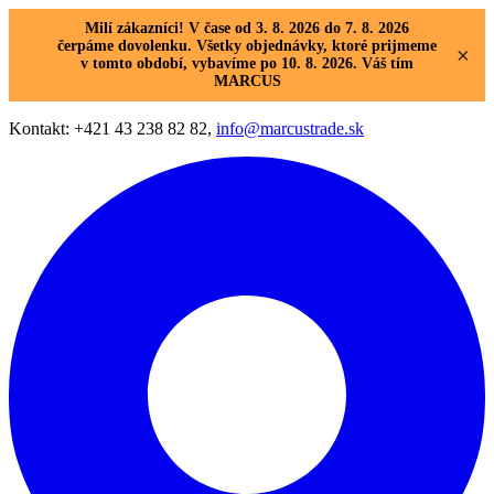
Milí zákazníci! V čase od 3. 8. 2026 do 7. 8. 2026
čerpáme dovolenku. Všetky objednávky, ktoré prijmeme
×
v tomto období, vybavíme po 10. 8. 2026. Váš tím
MARCUS
Kontakt: +421 43 238 82 82,
info@marcustrade.sk