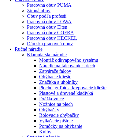
Pracovná obuv PUMA
Zimná obuv
Obuv podľa profesií
Pracovná obuv LOWA
Pracovná obuv Elten
Pracovná obuv COFRA
Pracovná obuv HECKEL
Dámska pracovná obuv
Ručné náradie
Klampiarske náradie
Montáž odkvapového systému
Náradie na falcovanie striech
Zatvárače falcov
Ohýbacie kliešte
Značítka a uholníky
Ploché, guľaté a krepovacie kliešte
Plastové a drevené kladivká
Drážkovnice
Nožnice na plech
Ohýbačky
Rolovacie ohýbačky
Vytláčacie pištole
Pomôcky na ohýbanie
Knihy