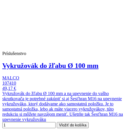
Príslušenstvo
Vykružovák do žľabu Ø 100 mm
MALCO
107410
49,17 €
Vykružovák do žľabu Ø 100 mm a na upevnenie do vašho
skrutkovača je potrebné zakúpiť si aj Šesťhran M16 na upevnenie
vykružováku, ktorý dodávame ako samostatnú položku. Je to
samostatná položka, lebo ak máte viacero vykružovákov, túto
redukciu si môžete navzájom meniť. Ušetríte tak Šesťhran M16 na
upevnenie vykružováku
Vložiť do košíka