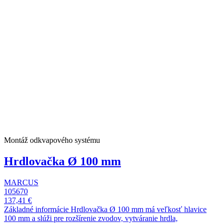
Montáž odkvapového systému
Hrdlovačka Ø 100 mm
MARCUS
105670
137,41 €
Základné informácie Hrdlovačka Ø 100 mm má veľkosť hlavice
100 mm a slúži pre rozšírenie zvodov, vytváranie hrdla,