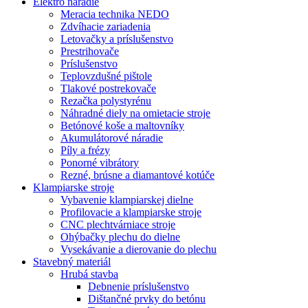
Elektro náradie
Meracia technika NEDO
Zdvíhacie zariadenia
Letovačky a príslušenstvo
Prestrihovače
Príslušenstvo
Teplovzdušné pištole
Tlakové postrekovače
Rezačka polystyrénu
Náhradné diely na omietacie stroje
Betónové koše a maltovníky
Akumulátorové náradie
Píly a frézy
Ponorné vibrátory
Rezné, brúsne a diamantové kotúče
Klampiarske stroje
Vybavenie klampiarskej dielne
Profilovacie a klampiarske stroje
CNC plechtvárniace stroje
Ohýbačky plechu do dielne
Vysekávanie a dierovanie do plechu
Stavebný materiál
Hrubá stavba
Debnenie príslušenstvo
Dištančné prvky do betónu