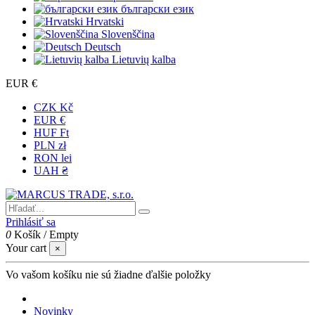
български език
Hrvatski
Slovenščina
Deutsch
Lietuvių kalba
EUR €
CZK Kč
EUR €
HUF Ft
PLN zł
RON lei
UAH ₴
Prihlásiť sa
0
Košík
/
Empty
Your cart
×
Vo vašom košíku nie sú žiadne ďalšie položky
Novinky