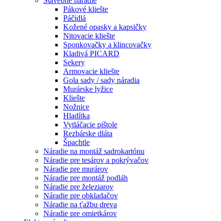
Stavebné náradie
Pákové kliešte
Páčidlá
Kožené opasky a kapsičky
Nitovacie kliešte
Sponkovačky a klincovačky
Kladivá PICARD
Sekery
Armovacie kliešte
Gola sady / sady náradia
Murárske lyžice
Kliešte
Nožnice
Hladítka
Vytláčacie pištole
Rezbárske dláta
Špachtle
Náradie na montáž sadrokartónu
Náradie pre tesárov a pokrývačov
Náradie pre murárov
Náradie pre montáž podláh
Náradie pre železiarov
Náradie pre obkladačov
Náradie na ťažbu dreva
Náradie pre omietkárov