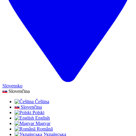
Slovensko
Slovenčina
Čeština
Slovenčina
Polski
English
Magyar
Română
Українська