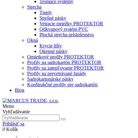
Tesniace systémy
Strecha
Tmely
Strešné pásky
Vetracie mriežky PROTEKTOR
Odkvapový systém PVC
Plochá strecha príslušenstvo
Okná
Krycie lišty
Okenné pásky
Omietkové profily PROTEKTOR
Profily na sadrokartón PROTEKTOR
Profily na zatepľovanie PROTEKTOR
Profily na prevetrávané fasády
Sadrokartonárske pásky
Konštrukčné profily pre sadrokartón
Blog
Menu
Vyhľadávanie
Prihlásiť sa
0
Košík