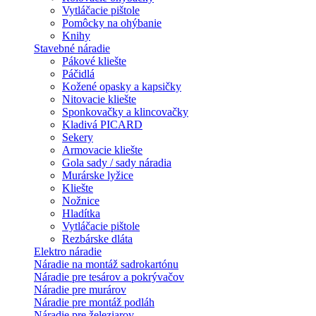
Vytláčacie pištole
Pomôcky na ohýbanie
Knihy
Stavebné náradie
Pákové kliešte
Páčidlá
Kožené opasky a kapsičky
Nitovacie kliešte
Sponkovačky a klincovačky
Kladivá PICARD
Sekery
Armovacie kliešte
Gola sady / sady náradia
Murárske lyžice
Kliešte
Nožnice
Hladítka
Vytláčacie pištole
Rezbárske dláta
Elektro náradie
Náradie na montáž sadrokartónu
Náradie pre tesárov a pokrývačov
Náradie pre murárov
Náradie pre montáž podláh
Náradie pre železiarov