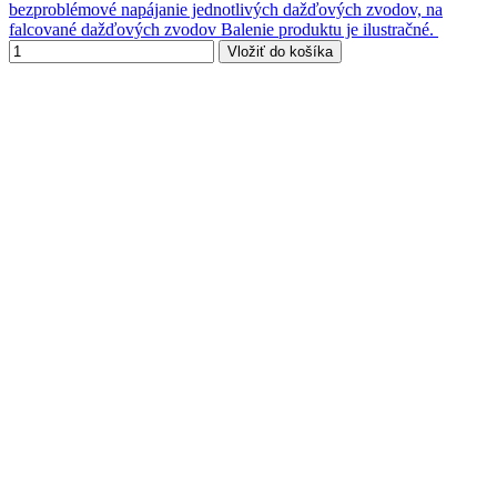
bezproblémové napájanie jednotlivých dažďových zvodov, na
falcované dažďových zvodov Balenie produktu je ilustračné.
Vložiť do košíka