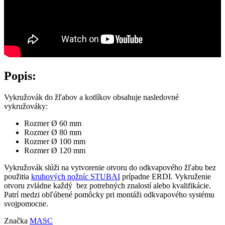
Popis:
Vykružovák do žľabov a kotlíkov obsahuje nasledovné
vykružováky:
Rozmer Ø 60 mm
Rozmer Ø 80 mm
Rozmer Ø 100 mm
Rozmer Ø 120 mm
Vykružovák slúži na vytvorenie otvoru do odkvapového žľabu bez
použitia
kruhových nožníc STUBAI
prípadne ERDI. Vykruženie
otvoru zvládne každý bez potrebných znalostí alebo kvalifikácie.
Patrí medzi obľúbené pomôcky pri montáži odkvapového systému
svojpomocne.
Značka
MASC