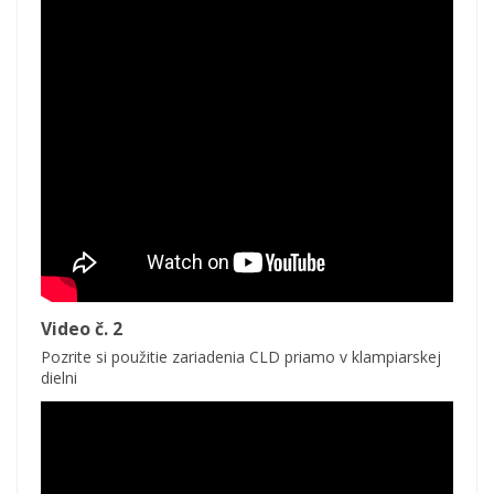
Video č. 2
Pozrite si použitie zariadenia CLD priamo v klampiarskej
dielni