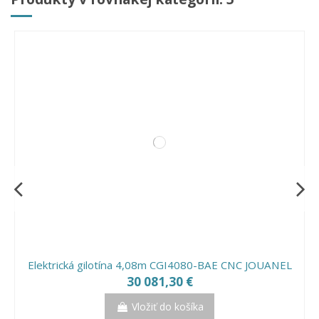
Stôl na priečne delenie plechu JOUANEL CLD-LT
Priečne nožnice s odvíjaním K1-CW
3 800,00 €
2 897,50 €
Vložiť do košíka
Vložiť do košíka
Elektrická gilotína 4,08m CGI4080-BAE CNC JOUANEL
30 081,30 €
Vložiť do košíka