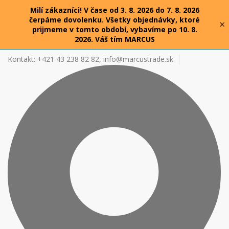
Milí zákazníci! V čase od 3. 8. 2026 do 7. 8. 2026
čerpáme dovolenku. Všetky objednávky, ktoré
×
prijmeme v tomto období, vybavíme po 10. 8.
2026. Váš tím MARCUS
Kontakt: +421 43 238 82 82,
info@marcustrade.sk