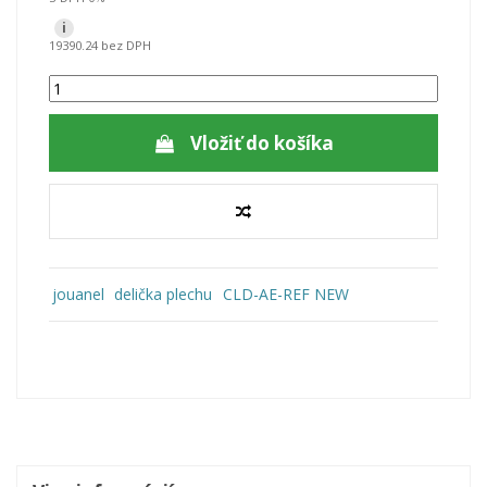
i
19390.24 bez DPH
Vložiť do košíka
jouanel
delička plechu
CLD-AE-REF NEW