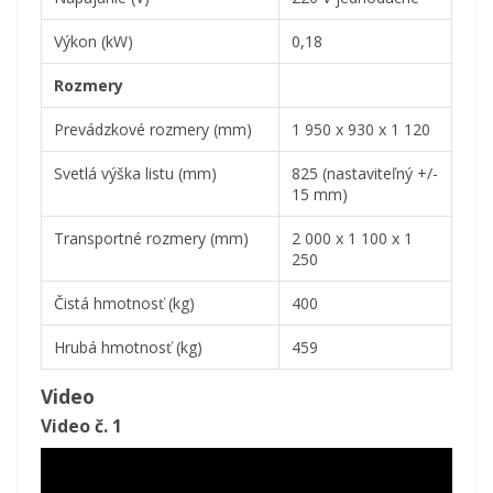
Výkon (kW)
0,18
Rozmery
Prevádzkové rozmery (mm)
1 950 x 930 x 1 120
Svetlá výška listu (mm)
825 (nastaviteľný +/-
15 mm)
Transportné rozmery (mm)
2 000 x 1 100 x 1
250
Čistá hmotnosť (kg)
400
Hrubá hmotnosť (kg)
459
Video
Video č. 1