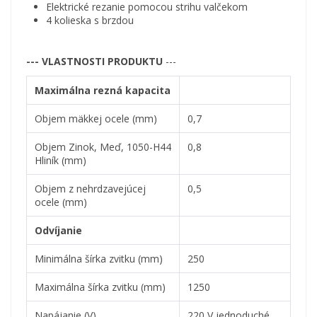
Elektrické rezanie pomocou strihu valčekom
4 kolieska s brzdou
--- VLASTNOSTI PRODUKTU
---
Maximálna rezná kapacita
Objem mäkkej ocele (mm)
0,7
Objem Zinok, Meď, 1050-H44
0,8
Hliník (mm)
Objem z nehrdzavejúcej
0,5
ocele (mm)
Odvíjanie
Minimálna šírka zvitku (mm)
250
Maximálna šírka zvitku (mm)
1250
Napájanie (V)
220 V jednoduché