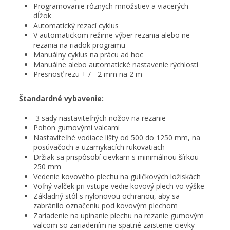
Programovanie rôznych množstiev a viacerých
dĺžok
Automatický rezací cyklus
V automatickom režime výber rezania alebo ne-
rezania na riadok programu
Manuálny cyklus na prácu ad hoc
Manuálne alebo automatické nastavenie rýchlosti
Presnosť rezu + / - 2 mm na 2 m
Štandardné vybavenie:
3 sady nastaviteľných nožov na rezanie
Pohon gumovými valcami
Nastaviteľné vodiace lišty od 500 do 1250 mm, na
posúvačoch a uzamykacích rukovätiach
Držiak sa prispôsobí cievkam s minimálnou šírkou
250 mm
Vedenie kovového plechu na guličkových ložiskách
Voľný valček pri vstupe vedie kovový plech vo výške
Základný stôl s nylonovou ochranou, aby sa
zabránilo označeniu pod kovovým plechom
Zariadenie na upínanie plechu na rezanie gumovým
valcom so zariadením na spätné zaistenie cievky