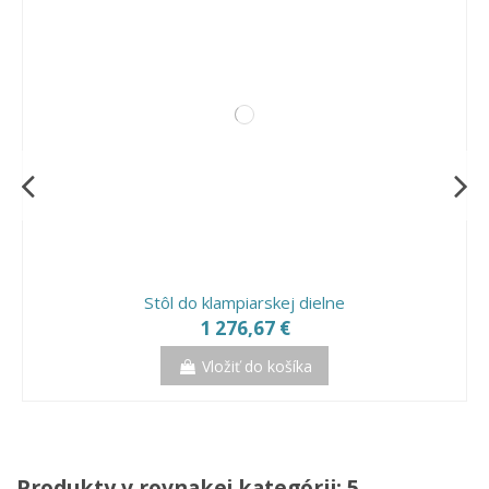
Stôl do klampiarskej dielne
1 276,67 €
Vložiť do košíka
Produkty v rovnakej kategórii: 5