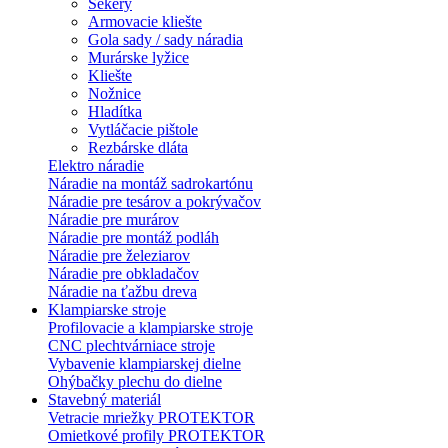
Sekery
Armovacie kliešte
Gola sady / sady náradia
Murárske lyžice
Kliešte
Nožnice
Hladítka
Vytláčacie pištole
Rezbárske dláta
Elektro náradie
Náradie na montáž sadrokartónu
Náradie pre tesárov a pokrývačov
Náradie pre murárov
Náradie pre montáž podláh
Náradie pre železiarov
Náradie pre obkladačov
Náradie na ťažbu dreva
Klampiarske stroje
Profilovacie a klampiarske stroje
CNC plechtvárniace stroje
Vybavenie klampiarskej dielne
Ohýbačky plechu do dielne
Stavebný materiál
Vetracie mriežky PROTEKTOR
Omietkové profily PROTEKTOR