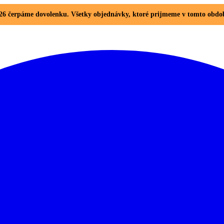
. 2026 čerpáme dovolenku. Všetky objednávky, ktoré prijmeme v tomto ob