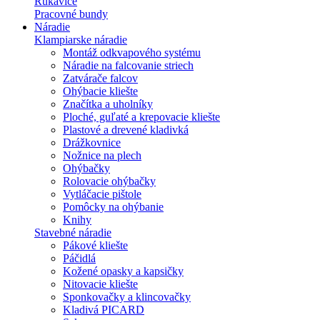
Rukavice
Pracovné bundy
Náradie
Klampiarske náradie
Montáž odkvapového systému
Náradie na falcovanie striech
Zatvárače falcov
Ohýbacie kliešte
Značítka a uholníky
Ploché, guľaté a krepovacie kliešte
Plastové a drevené kladivká
Drážkovnice
Nožnice na plech
Ohýbačky
Rolovacie ohýbačky
Vytláčacie pištole
Pomôcky na ohýbanie
Knihy
Stavebné náradie
Pákové kliešte
Páčidlá
Kožené opasky a kapsičky
Nitovacie kliešte
Sponkovačky a klincovačky
Kladivá PICARD