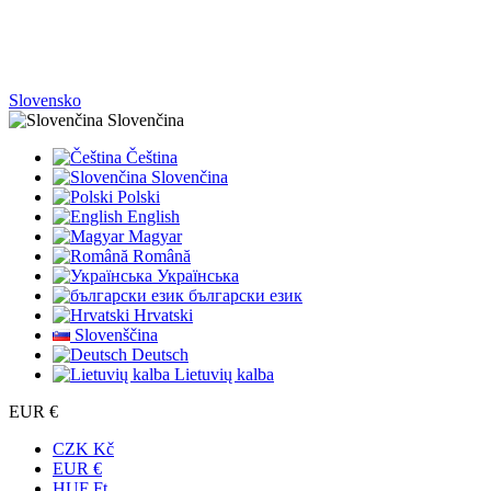
Slovensko
Slovenčina
Čeština
Slovenčina
Polski
English
Magyar
Română
Українська
български език
Hrvatski
Slovenščina
Deutsch
Lietuvių kalba
EUR €
CZK Kč
EUR €
HUF Ft