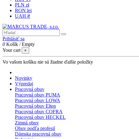
PLN zł
RON lei
UAH ₴
Prihlásiť sa
0
Košík
/
Empty
Your cart
×
Vo vašom košíku nie sú žiadne ďalšie položky
Novinky
Výpredaj
Pracovná obuv
Pracovná obuv PUMA
Pracovná obuv LOWA
Pracovná obuv Elten
Pracovná obuv COFRA
Pracovná obuv HECKEL
Zimná obuv
Obuv podľa profesií
Dámska pracovná obuv