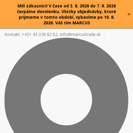
Milí zákazníci! V čase od 3. 8. 2026 do 7. 8. 2026
čerpáme dovolenku. Všetky objednávky, ktoré
×
prijmeme v tomto období, vybavíme po 10. 8.
2026. Váš tím MARCUS
Kontakt: +421 43 238 82 82,
info@marcustrade.sk