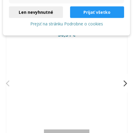
Mohlo by vás zaujať aj
Len nevyhnutné
Prijať všetko
Prejsť na stránku Podrobne o cookies
Tesárske kladivo - PICARD 620
30,31 €