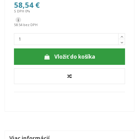
58,54 €
S DPH 0%
i
58.54 bez DPH
Vložiť do košíka
Viac informácií