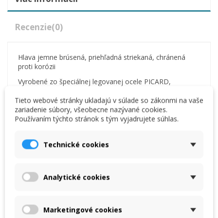
Recenzie
(0)
Hlava jemne brúsená, priehľadná striekaná, chránená
proti korózii
Vyrobené zo špeciálnej legovanej ocele PICARD,
starostlivo kalené a popúšťané
Tieto webové stránky ukladajú v súlade so zákonmi na vaše
2-komponentová rukoväť, ergonomická a s redukciou
zariadenie súbory, všeobecne nazývané cookies.
vibrácií
Používaním týchto stránok s tým vyjadrujete súhlas.
Celokovové tesárske kladivo odľahčené
S celooceľovou rukoväťou
Technické cookies
Hmotnosť: 860 g
Dĺžka: 315 mm
S magnetickým držiakom
Analytické cookies
Marketingové cookies