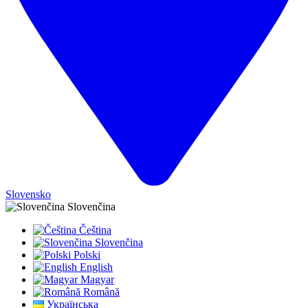
Slovensko
Slovenčina
Čeština
Slovenčina
Polski
English
Magyar
Română
Українська