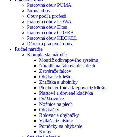
Pracovná obuv PUMA
Zimná obuv
Obuv podľa profesií
Pracovná obuv LOWA
Pracovná obuv Elten
Pracovná obuv COFRA
Pracovná obuv HECKEL
Dámska pracovná obuv
Ručné náradie
Klampiarske náradie
Montáž odkvapového systému
Náradie na falcovanie striech
Zatvárače falcov
Ohýbacie kliešte
Značítka a uholníky
Ploché, guľaté a krepovacie kliešte
Plastové a drevené kladivká
Drážkovnice
Nožnice na plech
Ohýbačky
Rolovacie ohýbačky
Vytláčacie pištole
Pomôcky na ohýbanie
Knihy