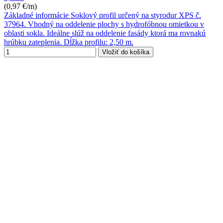
(0,97 €/m)
Základné informácie Soklový profil určený na styrodur XPS č.
37964. Vhodný na oddelenie plochy s hydrofóbnou omietkou v
oblasti sokla. Ideálne slúž na oddelenie fasády ktorá ma rovnakú
hrúbku zateplenia. Dĺžka profilu: 2,50 m.
Vložiť do košíka