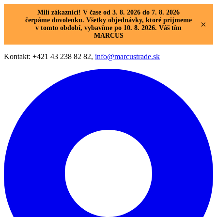
Milí zákazníci! V čase od 3. 8. 2026 do 7. 8. 2026
čerpáme dovolenku. Všetky objednávky, ktoré prijmeme
×
v tomto období, vybavíme po 10. 8. 2026. Váš tím
MARCUS
Kontakt: +421 43 238 82 82,
info@marcustrade.sk