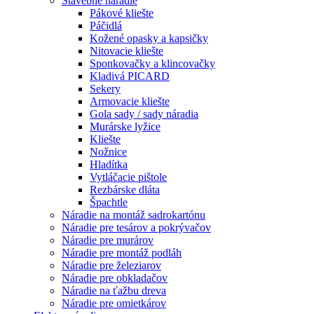
Stavebné náradie
Pákové kliešte
Páčidlá
Kožené opasky a kapsičky
Nitovacie kliešte
Sponkovačky a klincovačky
Kladivá PICARD
Sekery
Armovacie kliešte
Gola sady / sady náradia
Murárske lyžice
Kliešte
Nožnice
Hladítka
Vytláčacie pištole
Rezbárske dláta
Špachtle
Náradie na montáž sadrokartónu
Náradie pre tesárov a pokrývačov
Náradie pre murárov
Náradie pre montáž podláh
Náradie pre železiarov
Náradie pre obkladačov
Náradie na ťažbu dreva
Náradie pre omietkárov