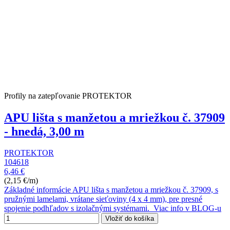
Profily na zatepľovanie PROTEKTOR
APU lišta s manžetou a mriežkou č. 37909
- hnedá, 3,00 m
PROTEKTOR
104618
6,46 €
(2,15 €/m)
Základné informácie APU lišta s manžetou a mriežkou č. 37909, s
pružnými lamelami, vrátane sieťoviny (4 x 4 mm), pre presné
spojenie podhľadov s izolačnými systémami. Viac info v BLOG-u
Vložiť do košíka