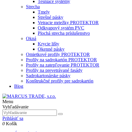
Tesniace systémy
Strecha
Tmely
Strešné pásky
Vetracie mriežky PROTEKTOR
Odkvapový systém PVC
Plochá strecha príslušenstvo
Okná
Krycie lišty
Okenné pásky
Omietkové profily PROTEKTOR
Profily na sadrokartón PROTEKTOR
Profily na zatepľovanie PROTEKTOR
Profily na prevetrávané fasády
Sadrokartonárske pásky
Konštrukčné profily pre sadrokartón
Blog
Menu
Vyhľadávanie
Prihlásiť sa
0
Košík