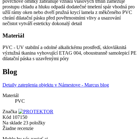
povrchové omítky zabraňuje vzniku vlasových trhlin zamezuje
prostupu chladu a hluku odpadá dodatečné tmelení spár vhodná pro
užší rámy oken nebo dveří pružná krycí lamela z měkčeného PVC
chrání dilatační pásku před povětrnostními vlivy a usazování
nečistot vytváří esteticky dokonalý detail
Materiál
PVC - UV stabilní a odolné alkalickému prostředí, sklovláknitá
výztužná tkanina vyhovující ETAG 004, oboustranně samolepicí PE
dilatační páska s uzavřenými póry
Blog
Detaily zateplenia objektu v Námestove - Marcus blog
Materiál
PVC
Značka
Kód
107150
Na sklade
23 položky
Žiadne recenzie
Mohlo by vás zaujať aj