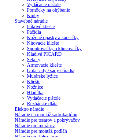
Vytláčacie pištole
Pomôcky na ohýbanie
Knihy
Stavebné náradie
Pákové kliešte
Páčidlá
Kožené opasky a kapsičky
Nitovacie kliešte
Sponkovačky a klincovačky
Kladivá PICARD
Sekery
Armovacie kliešte
Gola sady / sady náradia
Murárske lyžice
Kliešte
Nožnice
Hladítka
Vytláčacie pištole
Rezbárske dláta
Elektro náradie
Náradie na montáž sadrokartónu
Náradie pre tesárov a pokrývačov
Náradie pre murárov
Náradie pre montáž podláh
Náradie pre železiarov