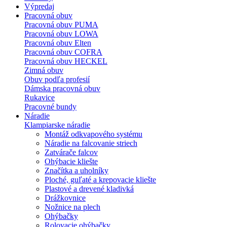
Výpredaj
Pracovná obuv
Pracovná obuv PUMA
Pracovná obuv LOWA
Pracovná obuv Elten
Pracovná obuv COFRA
Pracovná obuv HECKEL
Zimná obuv
Obuv podľa profesií
Dámska pracovná obuv
Rukavice
Pracovné bundy
Náradie
Klampiarske náradie
Montáž odkvapového systému
Náradie na falcovanie striech
Zatvárače falcov
Ohýbacie kliešte
Značítka a uholníky
Ploché, guľaté a krepovacie kliešte
Plastové a drevené kladivká
Drážkovnice
Nožnice na plech
Ohýbačky
Rolovacie ohýbačky