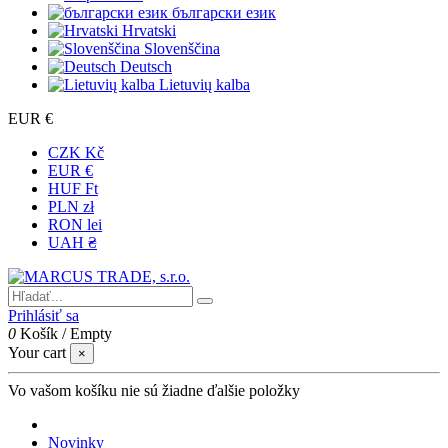
български език
Hrvatski
Slovenščina
Deutsch
Lietuvių kalba
EUR €
CZK Kč
EUR €
HUF Ft
PLN zł
RON lei
UAH ₴
Prihlásiť sa
0
Košík
/
Empty
Your cart
×
Vo vašom košíku nie sú žiadne ďalšie položky
Novinky