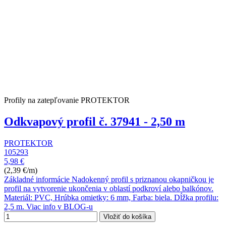
Profily na zatepľovanie PROTEKTOR
Odkvapový profil č. 37941 - 2,50 m
PROTEKTOR
105293
5,98 €
(2,39 €/m)
Základné informácie Nadokenný profil s priznanou okapničkou je
profil na vytvorenie ukončenia v oblastí podkroví alebo balkónov.
Materiál: PVC, Hrúbka omietky: 6 mm, Farba: biela. Dĺžka profilu:
2,5 m. Viac info v BLOG-u
Vložiť do košíka