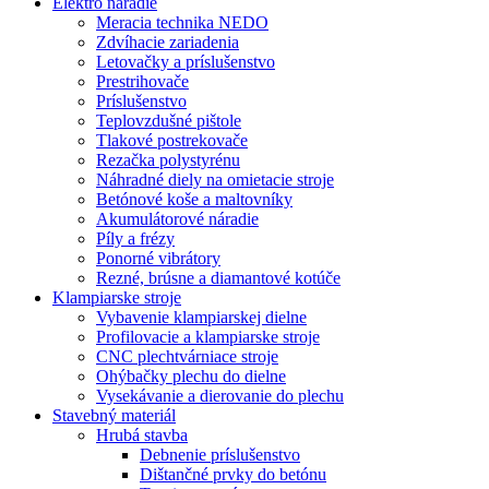
Elektro náradie
Meracia technika NEDO
Zdvíhacie zariadenia
Letovačky a príslušenstvo
Prestrihovače
Príslušenstvo
Teplovzdušné pištole
Tlakové postrekovače
Rezačka polystyrénu
Náhradné diely na omietacie stroje
Betónové koše a maltovníky
Akumulátorové náradie
Píly a frézy
Ponorné vibrátory
Rezné, brúsne a diamantové kotúče
Klampiarske stroje
Vybavenie klampiarskej dielne
Profilovacie a klampiarske stroje
CNC plechtvárniace stroje
Ohýbačky plechu do dielne
Vysekávanie a dierovanie do plechu
Stavebný materiál
Hrubá stavba
Debnenie príslušenstvo
Dištančné prvky do betónu