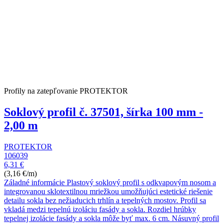
Profily na zatepľovanie PROTEKTOR
Soklový profil č. 37501, šírka 100 mm -
2,00 m
PROTEKTOR
106039
6,31 €
(3,16 €/m)
Záladné informácie Plastový soklový profil s odkvapovým nosom a
integrovanou sklotextilnou mriežkou umožňujúci estetické riešenie
detailu sokla bez nežiaducich trhlín a tepelných mostov. Profil sa
vkladá medzi tepelnú izoláciu fasády a sokla. Rozdiel hrúbky
tepelnej izolácie fasády a sokla môže byť max. 6 cm. Násuvný profil