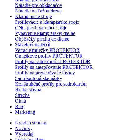
Náradie pre obkladačov
Náradie na ťažbu dreva
Klampiarske stroje
Profilovacie a klampiarske stroje
CNC plechtvárniace stroje
Vybavenie klampiarskej dielne
Ohýbačky plechu do dielne
Stavebný materiál
Vetracie mriežky PROTEKTOR
Omietkové profily PROTEKTOR
Profily na sadrokartón PROTEKTOR
Profily na zatepľovanie PROTEKTOR
Profily na prevetrávané fasády
Sadrokartonárske pásky
Konštrukčné profily pre sadrokartón
Hrubá stavba
Strecha
Okná
Blog
Marketing
Úvodná stránka
Novinky
Výpredaj
Pracovná obuv