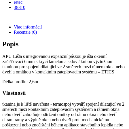
retec
38810
Viac informácií
Recenzie
(0)
Popis
APU Lišta s integrovanou expanzní páskou je išta okenní
začišťovací 6 mm s krycí lamelou a sklovláknitou výztužnou
tkaninou pro spojení dilatujicí ve 2 směrech mezi rámem okna nebo
dveří a omítkou v kontaktním zateplovacím systému – ETICS
Délka profilu: 2,6m.
Vlastnosti
tkanina je k liště navařena - termospoj vytváří spojení dilatujicí ve 2
směrech mezi kontaktním zateplovacím systémem a rámem okna
nebo dveří zabraňuje odtržení omítky od rámu okna nebo dveří
chrání rámy a výplně oken nebo dveří proti mechanickému
poškození nebo znečištění během aplikace stavebního lepidla nebo