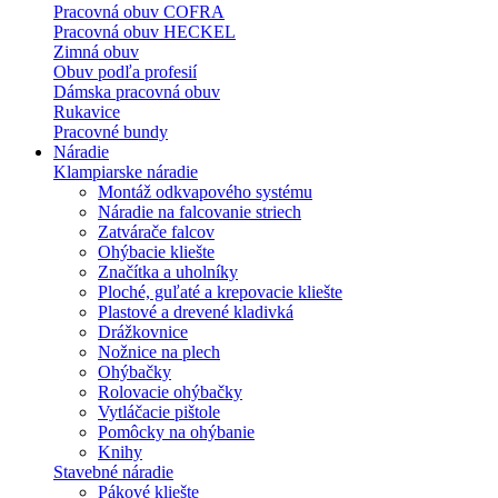
Pracovná obuv COFRA
Pracovná obuv HECKEL
Zimná obuv
Obuv podľa profesií
Dámska pracovná obuv
Rukavice
Pracovné bundy
Náradie
Klampiarske náradie
Montáž odkvapového systému
Náradie na falcovanie striech
Zatvárače falcov
Ohýbacie kliešte
Značítka a uholníky
Ploché, guľaté a krepovacie kliešte
Plastové a drevené kladivká
Drážkovnice
Nožnice na plech
Ohýbačky
Rolovacie ohýbačky
Vytláčacie pištole
Pomôcky na ohýbanie
Knihy
Stavebné náradie
Pákové kliešte