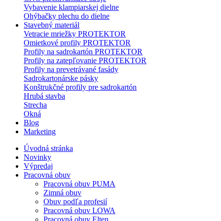
Vybavenie klampiarskej dielne
Ohýbačky plechu do dielne
Stavebný materiál
Vetracie mriežky PROTEKTOR
Omietkové profily PROTEKTOR
Profily na sadrokartón PROTEKTOR
Profily na zatepľovanie PROTEKTOR
Profily na prevetrávané fasády
Sadrokartonárske pásky
Konštrukčné profily pre sadrokartón
Hrubá stavba
Strecha
Okná
Blog
Marketing
Úvodná stránka
Novinky
Výpredaj
Pracovná obuv
Pracovná obuv PUMA
Zimná obuv
Obuv podľa profesií
Pracovná obuv LOWA
Pracovná obuv Elten