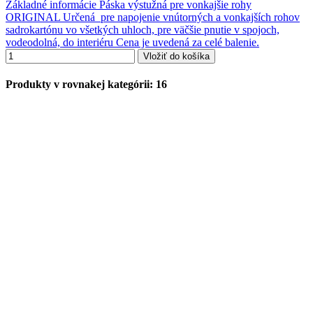
Základné informácie Páska výstužná pre vonkajšie rohy
ORIGINAL Určená pre napojenie vnútorných a vonkajších rohov
sadrokartónu vo všetkých uhloch, pre väčšie pnutie v spojoch,
vodeodolná, do interiéru Cena je uvedená za celé balenie.
Vložiť do košíka
Produkty v rovnakej kategórii: 16