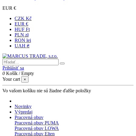
EUR €
CZK Kč
EUR €
HUF Ft
PLN zł
RON lei
UAH ₴
Prihlásiť sa
0
Košík
/
Empty
Your cart
×
Vo vašom košíku nie sú žiadne ďalšie položky
Novinky
Výpredaj
Pracovná obuv
Pracovná obuv PUMA
Pracovná obuv LOWA
Pracovná obuv Elten