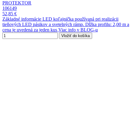
PROTEKTOR
106149
52,85 €
Základné informácie LED koľajnička používaná pri realizácii
tieňových LED pásikov a svetelných rámp. Dĺžka profilu: 2,00 m a
cena je uvedená za jeden kus Viac info v BLOG-u
Vložiť do košíka