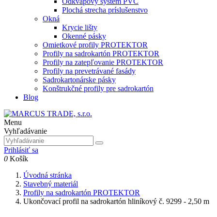
Odkvapový systém PVC
Plochá strecha príslušenstvo
Okná
Krycie lišty
Okenné pásky
Omietkové profily PROTEKTOR
Profily na sadrokartón PROTEKTOR
Profily na zatepľovanie PROTEKTOR
Profily na prevetrávané fasády
Sadrokartonárske pásky
Konštrukčné profily pre sadrokartón
Blog
Menu
Vyhľadávanie
Prihlásiť sa
0
Košík
Úvodná stránka
Stavebný materiál
Profily na sadrokartón PROTEKTOR
Ukončovací profil na sadrokartón hliníkový č. 9299 - 2,50 m