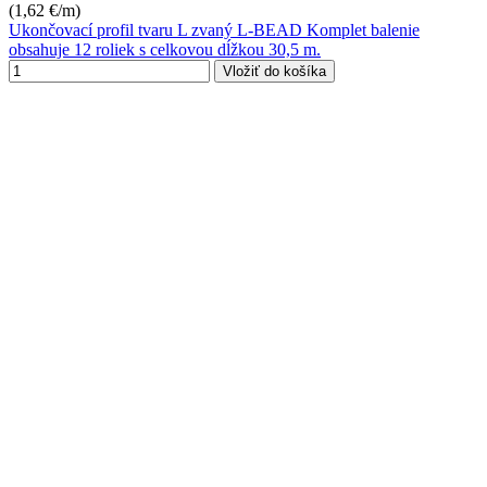
(1,62 €/m)
Ukončovací profil tvaru L zvaný L-BEAD Komplet balenie
obsahuje 12 roliek s celkovou dĺžkou 30,5 m.
Vložiť do košíka