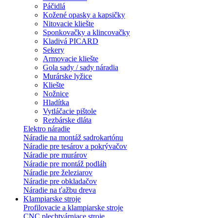
Páčidlá
Kožené opasky a kapsičky
Nitovacie kliešte
Sponkovačky a klincovačky
Kladivá PICARD
Sekery
Armovacie kliešte
Gola sady / sady náradia
Murárske lyžice
Kliešte
Nožnice
Hladítka
Vytláčacie pištole
Rezbárske dláta
Elektro náradie
Náradie na montáž sadrokartónu
Náradie pre tesárov a pokrývačov
Náradie pre murárov
Náradie pre montáž podláh
Náradie pre železiarov
Náradie pre obkladačov
Náradie na ťažbu dreva
Klampiarske stroje
Profilovacie a klampiarske stroje
CNC plechtvárniace stroje