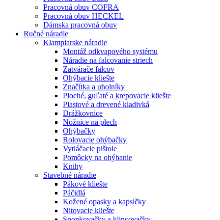
Pracovná obuv COFRA
Pracovná obuv HECKEL
Dámska pracovná obuv
Ručné náradie
Klampiarske náradie
Montáž odkvapového systému
Náradie na falcovanie striech
Zatvárače falcov
Ohýbacie kliešte
Značítka a uholníky
Ploché, guľaté a krepovacie kliešte
Plastové a drevené kladivká
Drážkovnice
Nožnice na plech
Ohýbačky
Rolovacie ohýbačky
Vytláčacie pištole
Pomôcky na ohýbanie
Knihy
Stavebné náradie
Pákové kliešte
Páčidlá
Kožené opasky a kapsičky
Nitovacie kliešte
Sponkovačky a klincovačky