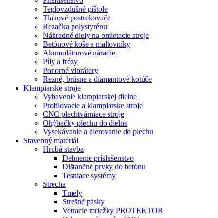
Príslušenstvo
Teplovzdušné pištole
Tlakové postrekovače
Rezačka polystyrénu
Náhradné diely na omietacie stroje
Betónové koše a maltovníky
Akumulátorové náradie
Píly a frézy
Ponorné vibrátory
Rezné, brúsne a diamantové kotúče
Klampiarske stroje
Vybavenie klampiarskej dielne
Profilovacie a klampiarske stroje
CNC plechtvárniace stroje
Ohýbačky plechu do dielne
Vysekávanie a dierovanie do plechu
Stavebný materiál
Hrubá stavba
Debnenie príslušenstvo
Dištančné prvky do betónu
Tesniace systémy
Strecha
Tmely
Strešné pásky
Vetracie mriežky PROTEKTOR