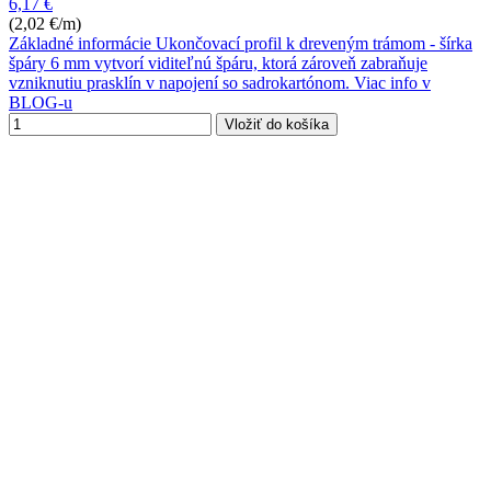
6,17 €
(2,02 €/m)
Základné informácie Ukončovací profil k dreveným trámom - šírka
špáry 6 mm vytvorí viditeľnú špáru, ktorá zároveň zabraňuje
vzniknutiu prasklín v napojení so sadrokartónom. Viac info v
BLOG-u
Vložiť do košíka