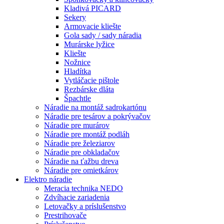
Kladivá PICARD
Sekery
Armovacie kliešte
Gola sady / sady náradia
Murárske lyžice
Kliešte
Nožnice
Hladítka
Vytláčacie pištole
Rezbárske dláta
Špachtle
Náradie na montáž sadrokartónu
Náradie pre tesárov a pokrývačov
Náradie pre murárov
Náradie pre montáž podláh
Náradie pre železiarov
Náradie pre obkladačov
Náradie na ťažbu dreva
Náradie pre omietkárov
Elektro náradie
Meracia technika NEDO
Zdvíhacie zariadenia
Letovačky a príslušenstvo
Prestrihovače