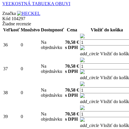
VEĽKOSTNÁ TABUĽKA OBUVI
Značka
Kód
104297
Žiadne recenzie
Veľkosť
Množstvo
Dostupnosť
Cena
Vložiť do košíka
Na
70,58 €
36
0
objednávku
s DPH
add_circle
Vložiť do koší
Na
70,58 €
37
0
objednávku
s DPH
add_circle
Vložiť do koší
Na
70,58 €
38
0
objednávku
s DPH
add_circle
Vložiť do koší
Na
70,58 €
39
0
objednávku
s DPH
add_circle
Vložiť do koší