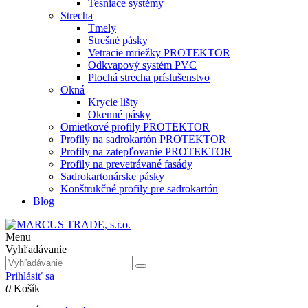
Tesniace systémy
Strecha
Tmely
Strešné pásky
Vetracie mriežky PROTEKTOR
Odkvapový systém PVC
Plochá strecha príslušenstvo
Okná
Krycie lišty
Okenné pásky
Omietkové profily PROTEKTOR
Profily na sadrokartón PROTEKTOR
Profily na zatepľovanie PROTEKTOR
Profily na prevetrávané fasády
Sadrokartonárske pásky
Konštrukčné profily pre sadrokartón
Blog
Menu
Vyhľadávanie
Prihlásiť sa
0
Košík