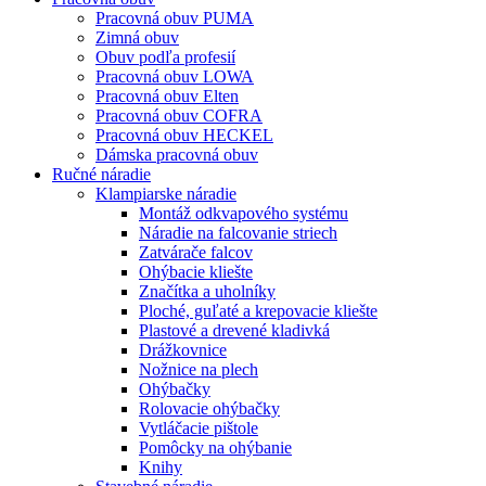
Pracovná obuv PUMA
Zimná obuv
Obuv podľa profesií
Pracovná obuv LOWA
Pracovná obuv Elten
Pracovná obuv COFRA
Pracovná obuv HECKEL
Dámska pracovná obuv
Ručné náradie
Klampiarske náradie
Montáž odkvapového systému
Náradie na falcovanie striech
Zatvárače falcov
Ohýbacie kliešte
Značítka a uholníky
Ploché, guľaté a krepovacie kliešte
Plastové a drevené kladivká
Drážkovnice
Nožnice na plech
Ohýbačky
Rolovacie ohýbačky
Vytláčacie pištole
Pomôcky na ohýbanie
Knihy