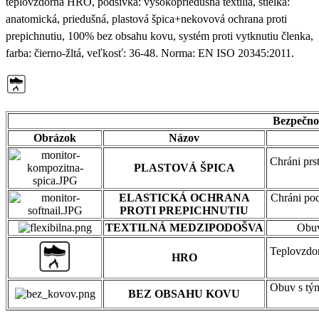
teplovzdorná HRO, podšívka: vysokopriedušná textília, stielka:
anatomická, priedušná, plastová špica+nekovová ochrana proti
prepichnutiu, 100% bez obsahu kovu, systém proti vytknutiu členka,
farba: čierno-žltá, veľkosť: 36-48. Norma: EN ISO 20345:2011.
Bezpečnos
Obrázok
Názov
Chráni prs
PLASTOVÁ ŠPICA
ELASTICKÁ OCHRANA
Chráni pod
PROTI PREPICHNUTIU
TEXTILNÁ MEDZIPODOŠVA
Obuv
Teplovzdor
HRO
Obuv s tým
BEZ OBSAHU KOVU