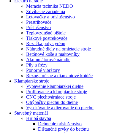
Elektro náradie
Meracia technika NEDO
Zdvíhacie zariadenia
Letovačky a príslušenstvo
Prestrihovače
Príslušenstvo
Teplovzdušné pištole
Tlakové postrekovače
Rezačka polystyrénu
Náhradné diely na omietacie stroje
Betónové koše a maltovníky
Akumulátorové náradie
Píly a frézy
Ponorné vibrátory
Rezné, brúsne a diamantové kotúče
Klampiarske stroje
Vybavenie klampiarskej dielne
Profilovacie a klampiarske stroje
CNC plechtvárniace stroje
Ohýbačky plechu do dielne
Vysekávanie a dierovanie do plechu
Stavebný materiál
Hrubá stavba
Debnenie príslušenstvo
Dištančné prvky do betónu