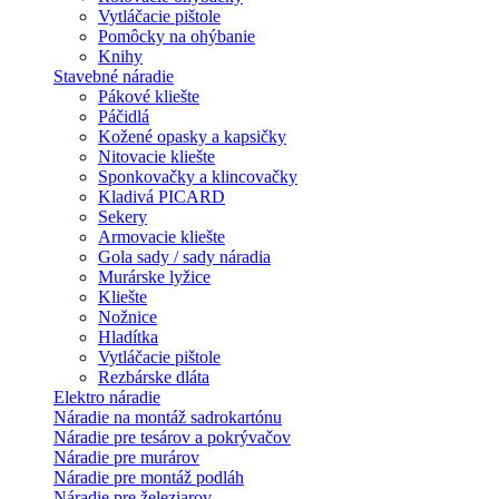
Vytláčacie pištole
Pomôcky na ohýbanie
Knihy
Stavebné náradie
Pákové kliešte
Páčidlá
Kožené opasky a kapsičky
Nitovacie kliešte
Sponkovačky a klincovačky
Kladivá PICARD
Sekery
Armovacie kliešte
Gola sady / sady náradia
Murárske lyžice
Kliešte
Nožnice
Hladítka
Vytláčacie pištole
Rezbárske dláta
Elektro náradie
Náradie na montáž sadrokartónu
Náradie pre tesárov a pokrývačov
Náradie pre murárov
Náradie pre montáž podláh
Náradie pre železiarov