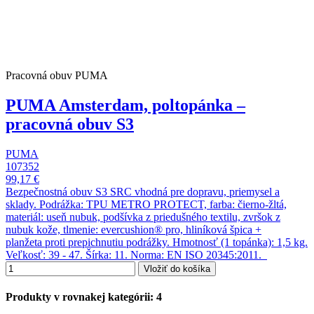
Pracovná obuv PUMA
PUMA Amsterdam, poltopánka –
pracovná obuv S3
PUMA
107352
99,17 €
Bezpečnostná obuv S3 SRC vhodná pre dopravu, priemysel a
sklady. Podrážka: TPU METRO PROTECT, farba: čierno-žltá,
materiál: useň nubuk, podšívka z priedušného textilu, zvršok z
nubuk kože, tlmenie: evercushion® pro, hliníková špica +
planžeta proti prepichnutiu podrážky. Hmotnosť (1 topánka): 1,5 kg.
Veľkosť: 39 - 47. Šírka: 11. Norma: EN ISO 20345:2011.
Vložiť do košíka
Produkty v rovnakej kategórii: 4