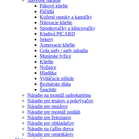
Stavebné náradie
Pákové kliešte
Páčidlá
Kožené opasky a kapsičky
Nitovacie kliešte
Sponkovačky a klincovačky
Kladivá PICARD
Sekery
Armovacie kliešte
Gola sady / sady náradia
Murárske lyžice
Kliešte
Nožnice
Hladítka
Vytláčacie pištole
Rezbárske dláta
Špachtle
Náradie na montáž sadrokartónu
Náradie pre tesárov a pokrývačov
Náradie pre murárov
Náradie pre montáž podláh
Náradie pre železiarov
Náradie pre obkladačov
Náradie na ťažbu dreva
Náradie pre omietkárov