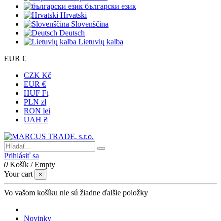
български език
Hrvatski
Slovenščina
Deutsch
Lietuvių kalba
EUR €
CZK Kč
EUR €
HUF Ft
PLN zł
RON lei
UAH ₴
Prihlásiť sa
0
Košík
/
Empty
Your cart
×
Vo vašom košíku nie sú žiadne ďalšie položky
Novinky