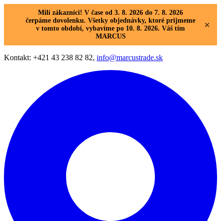
Milí zákazníci! V čase od 3. 8. 2026 do 7. 8. 2026
čerpáme dovolenku. Všetky objednávky, ktoré prijmeme
×
v tomto období, vybavíme po 10. 8. 2026. Váš tím
MARCUS
Kontakt: +421 43 238 82 82,
info@marcustrade.sk