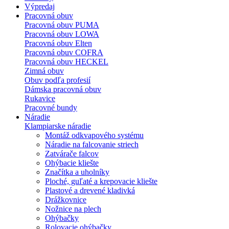
Výpredaj
Pracovná obuv
Pracovná obuv PUMA
Pracovná obuv LOWA
Pracovná obuv Elten
Pracovná obuv COFRA
Pracovná obuv HECKEL
Zimná obuv
Obuv podľa profesií
Dámska pracovná obuv
Rukavice
Pracovné bundy
Náradie
Klampiarske náradie
Montáž odkvapového systému
Náradie na falcovanie striech
Zatvárače falcov
Ohýbacie kliešte
Značítka a uholníky
Ploché, guľaté a krepovacie kliešte
Plastové a drevené kladivká
Drážkovnice
Nožnice na plech
Ohýbačky
Rolovacie ohýbačky