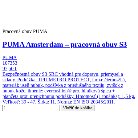
Pracovná obuv PUMA
PUMA Amsterdam – pracovná obuv S3
PUMA
107353
97,50 €
Bezpečnostná obuv S3 SRC vhodná pre dopravu, priemysel a
sklady. Podrážka: TPU METRO PROTECT, farba: čierno-žltá,
materiál: useň nubuk, podšívka z priedušného textilu, zvršok z
nubuk kože, tlmenie: evercushion® pro, hliníková špica +
planžeta proti prepichnutiu podrážky. Hmotnosť (1 topánka): 1,5 kg.
Veľkosť: 39 - 47. Šírka: 11. Norma: EN ISO 20345:2011.
Vložiť do košíka