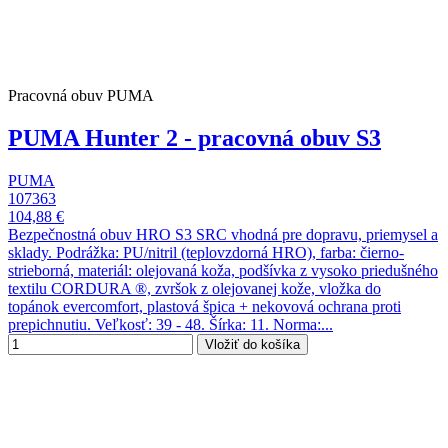
Pracovná obuv PUMA
PUMA Hunter 2 - pracovná obuv S3
PUMA
107363
104,88 €
Bezpečnostná obuv HRO S3 SRC vhodná pre dopravu, priemysel a
sklady. Podrážka: PU/nitril (teplovzdorná HRO), farba: čierno-
strieborná, materiál: olejovaná koža, podšívka z vysoko priedušného
textilu CORDURA ®, zvršok z olejovanej kože, vložka do
topánok evercomfort, plastová špica + nekovová ochrana proti
prepichnutiu. Veľkosť: 39 - 48. Šírka: 11. Norma:...
Vložiť do košíka