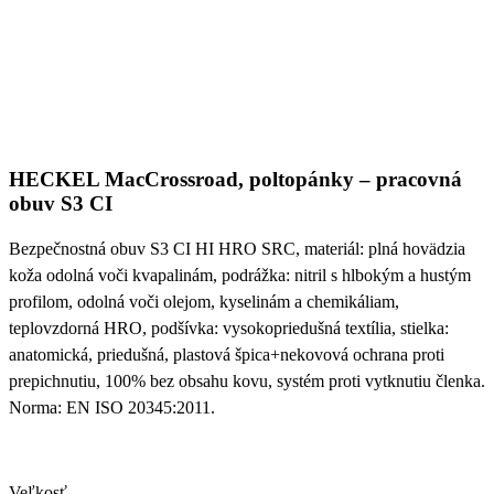
HECKEL MacCrossroad, poltopánky – pracovná
obuv S3 CI
Bezpečnostná obuv S3 CI HI HRO SRC, materiál: plná hovädzia
koža odolná voči kvapalinám, podrážka: nitril s hlbokým a hustým
profilom, odolná voči olejom, kyselinám a chemikáliam,
teplovzdorná HRO, podšívka: vysokopriedušná textília, stielka:
anatomická, priedušná, plastová špica+nekovová ochrana proti
prepichnutiu, 100% bez obsahu kovu, systém proti vytknutiu členka.
Norma: EN ISO 20345:2011.
Veľkosť