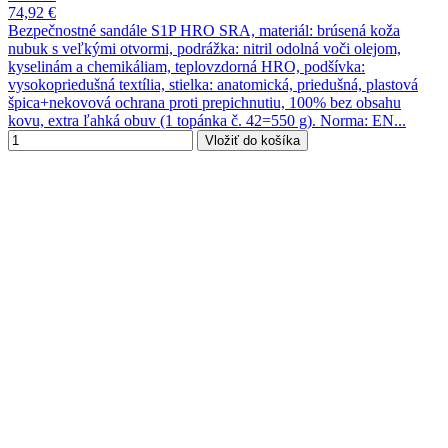
74,92 €
Bezpečnostné sandále S1P HRO SRA, materiál: brúsená koža
nubuk s veľkými otvormi, podrážka: nitril odolná voči olejom,
kyselinám a chemikáliam, teplovzdorná HRO, podšívka:
vysokopriedušná textília, stielka: anatomická, priedušná, plastová
špica+nekovová ochrana proti prepichnutiu, 100% bez obsahu
kovu, extra ľahká obuv (1 topánka č. 42=550 g). Norma: EN...
Vložiť do košíka