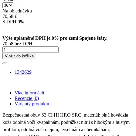
Na objednávku
70,58 €
S DPH 0%
i
Výše uplatněné DPH je 0% pro zemi Spojené štáty.
70.58 bez DPH
Vložiť do košíka
1342629
Viac informácií
Recenzie
(0)
Varianty produktu
Bezpečnostná obuv S3 CI HI HRO SRC, materiál: plná hovädzia
koža odolná voči kvapalinám, podrážka: nitril s hlbokým a hustým
profilom, odolná voči olejom, kyselinám a chemikáliam,