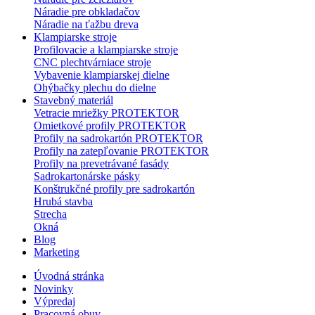
Náradie pre obkladačov
Náradie na ťažbu dreva
Klampiarske stroje
Profilovacie a klampiarske stroje
CNC plechtvárniace stroje
Vybavenie klampiarskej dielne
Ohýbačky plechu do dielne
Stavebný materiál
Vetracie mriežky PROTEKTOR
Omietkové profily PROTEKTOR
Profily na sadrokartón PROTEKTOR
Profily na zatepľovanie PROTEKTOR
Profily na prevetrávané fasády
Sadrokartonárske pásky
Konštrukčné profily pre sadrokartón
Hrubá stavba
Strecha
Okná
Blog
Marketing
Úvodná stránka
Novinky
Výpredaj
Pracovná obuv