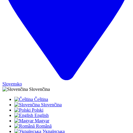
Slovensko
Slovenčina
Čeština
Slovenčina
Polski
English
Magyar
Română
Українська