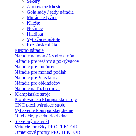
Sekery
Armovacie kliešte
Gola sady / sady náradia
Murárske lyžice
Kliešte
Nožnice
Hladítka
Vytláčacie pištole
Rezbárske dláta
Elektro náradie
Náradie na montáž sadrokartónu
Náradie pre tesárov a pokrývačov
Náradie pre murárov
Náradie pre montáž podláh
Náradie pre železiarov
Náradie pre obkladačov
Náradie na ťažbu dreva
Klampiarske stroje
Profilovacie a klampiarske stroje
CNC plechtvárniace stroje
Vybavenie klampiarskej dielne
Ohýbačky plechu do dielne
Stavebný materiál
Vetracie mriežky PROTEKTOR
Omietkové profily PROTEKTOR