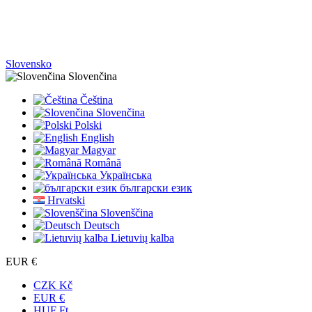
Slovensko
Slovenčina
Čeština
Slovenčina
Polski
English
Magyar
Română
Українська
български език
Hrvatski
Slovenščina
Deutsch
Lietuvių kalba
EUR €
CZK Kč
EUR €
HUF Ft