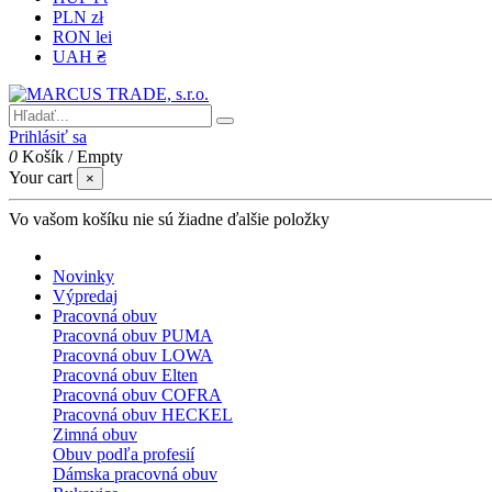
PLN zł
RON lei
UAH ₴
Prihlásiť sa
0
Košík
/
Empty
Your cart
×
Vo vašom košíku nie sú žiadne ďalšie položky
Novinky
Výpredaj
Pracovná obuv
Pracovná obuv PUMA
Pracovná obuv LOWA
Pracovná obuv Elten
Pracovná obuv COFRA
Pracovná obuv HECKEL
Zimná obuv
Obuv podľa profesií
Dámska pracovná obuv