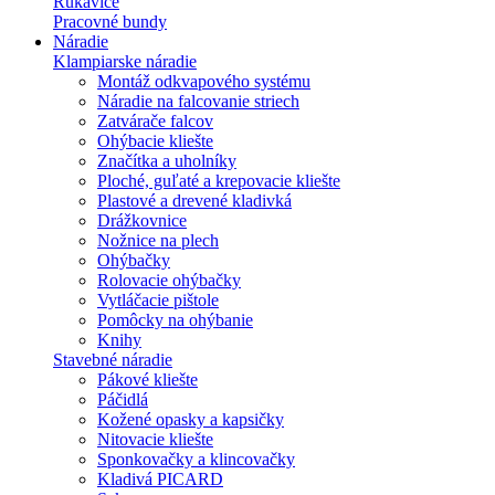
Rukavice
Pracovné bundy
Náradie
Klampiarske náradie
Montáž odkvapového systému
Náradie na falcovanie striech
Zatvárače falcov
Ohýbacie kliešte
Značítka a uholníky
Ploché, guľaté a krepovacie kliešte
Plastové a drevené kladivká
Drážkovnice
Nožnice na plech
Ohýbačky
Rolovacie ohýbačky
Vytláčacie pištole
Pomôcky na ohýbanie
Knihy
Stavebné náradie
Pákové kliešte
Páčidlá
Kožené opasky a kapsičky
Nitovacie kliešte
Sponkovačky a klincovačky
Kladivá PICARD