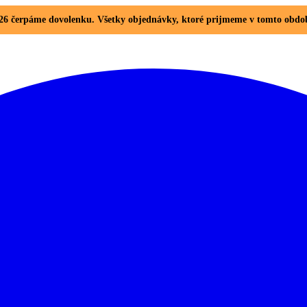
. 2026 čerpáme dovolenku. Všetky objednávky, ktoré prijmeme v tomto ob