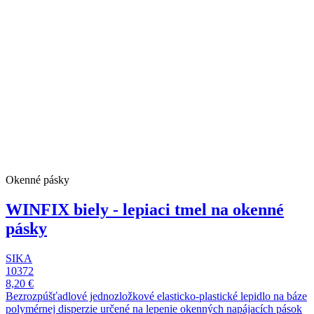
Okenné pásky
WINFIX biely - lepiaci tmel na okenné
pásky
SIKA
10372
8,20 €
Bezrozpúšťadlové jednozložkové elasticko-plastické lepidlo na báze
polymérnej disperzie určené na lepenie okenných napájacích pások