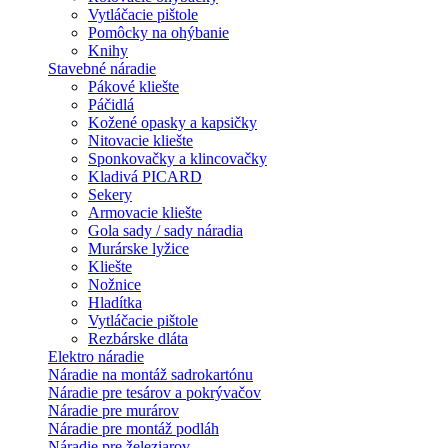
Vytláčacie pištole
Pomôcky na ohýbanie
Knihy
Stavebné náradie
Pákové kliešte
Páčidlá
Kožené opasky a kapsičky
Nitovacie kliešte
Sponkovačky a klincovačky
Kladivá PICARD
Sekery
Armovacie kliešte
Gola sady / sady náradia
Murárske lyžice
Kliešte
Nožnice
Hladítka
Vytláčacie pištole
Rezbárske dláta
Elektro náradie
Náradie na montáž sadrokartónu
Náradie pre tesárov a pokrývačov
Náradie pre murárov
Náradie pre montáž podláh
Náradie pre železiarov