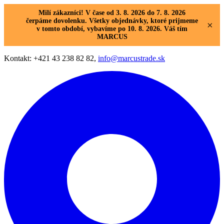
Milí zákazníci! V čase od 3. 8. 2026 do 7. 8. 2026
čerpáme dovolenku. Všetky objednávky, ktoré prijmeme
×
v tomto období, vybavíme po 10. 8. 2026. Váš tím
MARCUS
Kontakt: +421 43 238 82 82,
info@marcustrade.sk