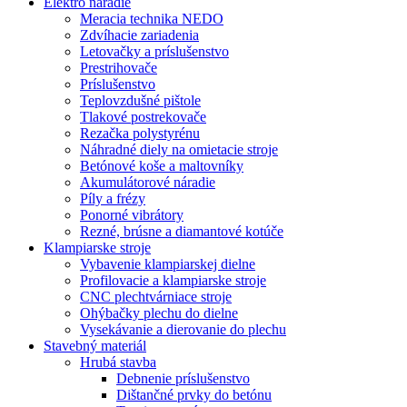
Elektro náradie
Meracia technika NEDO
Zdvíhacie zariadenia
Letovačky a príslušenstvo
Prestrihovače
Príslušenstvo
Teplovzdušné pištole
Tlakové postrekovače
Rezačka polystyrénu
Náhradné diely na omietacie stroje
Betónové koše a maltovníky
Akumulátorové náradie
Píly a frézy
Ponorné vibrátory
Rezné, brúsne a diamantové kotúče
Klampiarske stroje
Vybavenie klampiarskej dielne
Profilovacie a klampiarske stroje
CNC plechtvárniace stroje
Ohýbačky plechu do dielne
Vysekávanie a dierovanie do plechu
Stavebný materiál
Hrubá stavba
Debnenie príslušenstvo
Dištančné prvky do betónu