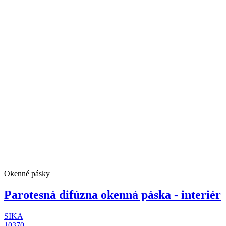
Okenné pásky
Parotesná difúzna okenná páska - interiér
SIKA
10370