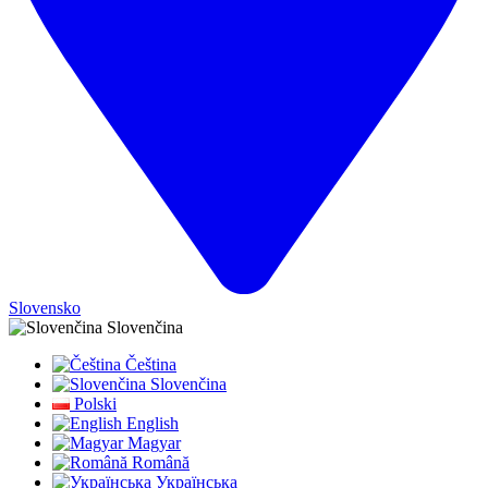
Slovensko
Slovenčina
Čeština
Slovenčina
Polski
English
Magyar
Română
Українська