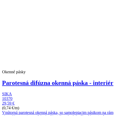
Okenné pásky
Parotesná difúzna okenná páska - interiér
SIKA
10370
29,59 €
(0,74 €/m)
Vnútorná parotesná okenná páska, so samolepiacim pásikom na rám