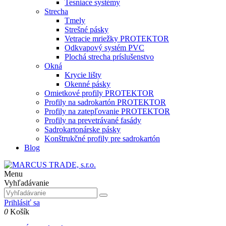
Tesniace systémy
Strecha
Tmely
Strešné pásky
Vetracie mriežky PROTEKTOR
Odkvapový systém PVC
Plochá strecha príslušenstvo
Okná
Krycie lišty
Okenné pásky
Omietkové profily PROTEKTOR
Profily na sadrokartón PROTEKTOR
Profily na zatepľovanie PROTEKTOR
Profily na prevetrávané fasády
Sadrokartonárske pásky
Konštrukčné profily pre sadrokartón
Blog
Menu
Vyhľadávanie
Prihlásiť sa
0
Košík