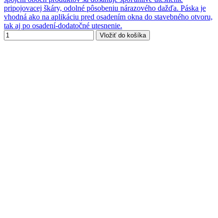
pripojovacej škáry, odolné pôsobeniu nárazového dažďa. Páska je
vhodná ako na aplikáciu pred osadením okna do stavebného otvoru,
tak aj po osadení-dodatočné utesnenie.
Vložiť do košíka