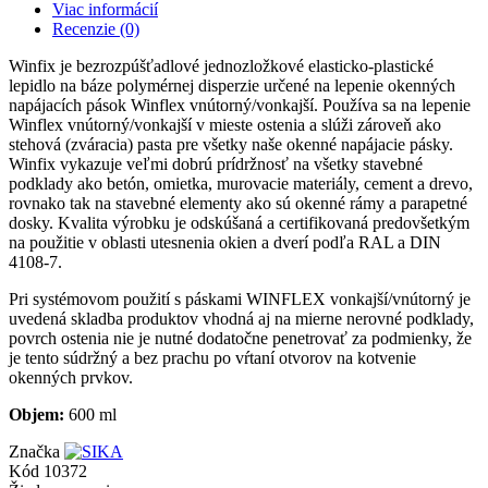
Viac informácií
Recenzie
(0)
Winfix je bezrozpúšťadlové jednozložkové elasticko-plastické
lepidlo na báze polymérnej disperzie určené na lepenie okenných
napájacích pások Winflex vnútorný/vonkajší. Používa sa na lepenie
Winflex vnútorný/vonkajší v mieste ostenia a slúži zároveň ako
stehová (zváracia) pasta pre všetky naše okenné napájacie pásky.
Winfix vykazuje veľmi dobrú prídržnosť na všetky stavebné
podklady ako betón, omietka, murovacie materiály, cement a drevo,
rovnako tak na stavebné elementy ako sú okenné rámy a parapetné
dosky. Kvalita výrobku je odskúšaná a certifikovaná predovšetkým
na použitie v oblasti utesnenia okien a dverí podľa RAL a DIN
4108-7.
Pri systémovom použití s páskami WINFLEX vonkajší/vnútorný je
uvedená skladba produktov vhodná aj na mierne nerovné podklady,
povrch ostenia nie je nutné dodatočne penetrovať za podmienky, že
je tento súdržný a bez prachu po vŕtaní otvorov na kotvenie
okenných prvkov.
Objem:
600 ml
Značka
Kód
10372