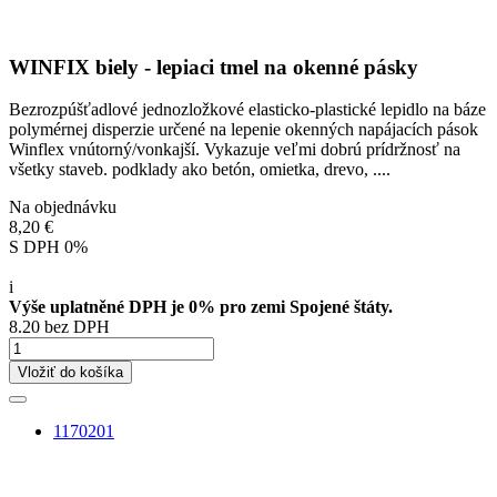
WINFIX biely - lepiaci tmel na okenné pásky
Bezrozpúšťadlové jednozložkové elasticko-plastické lepidlo na báze
polymérnej disperzie určené na lepenie okenných napájacích pások
Winflex vnútorný/vonkajší. Vykazuje veľmi dobrú prídržnosť na
všetky staveb. podklady ako betón, omietka, drevo, ....
Na objednávku
8,20 €
S DPH 0%
i
Výše uplatněné DPH je 0% pro zemi Spojené štáty.
8.20 bez DPH
Vložiť do košíka
1170201