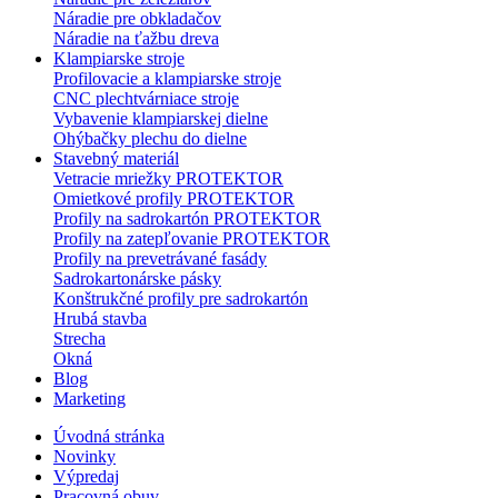
Náradie pre obkladačov
Náradie na ťažbu dreva
Klampiarske stroje
Profilovacie a klampiarske stroje
CNC plechtvárniace stroje
Vybavenie klampiarskej dielne
Ohýbačky plechu do dielne
Stavebný materiál
Vetracie mriežky PROTEKTOR
Omietkové profily PROTEKTOR
Profily na sadrokartón PROTEKTOR
Profily na zatepľovanie PROTEKTOR
Profily na prevetrávané fasády
Sadrokartonárske pásky
Konštrukčné profily pre sadrokartón
Hrubá stavba
Strecha
Okná
Blog
Marketing
Úvodná stránka
Novinky
Výpredaj
Pracovná obuv