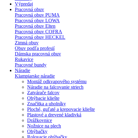
Výpredaj
Pracovná obuv
Pracovná obuv PUMA
Pracovná obuv LOWA
Pracovná obuv Elten
Pracovná obuv COFRA
Pracovná obuv HECKEL
Zimná obuv
Obuv podľa profesií
Dámska pracovná obuv
Rukavice
Pracovné bundy
Náradie
Klampiarske náradie
Montáž odkvapového systému
Náradie na falcovanie striech
Zatvárače falcov
Ohýbacie kliešte
Značítka a uholníky
Ploché, guľaté a krepovacie kliešte
Plastové a drevené kladivká
Drážkovnice
Nožnice na plech
Ohýbačky
Rolovacie ohýbačky