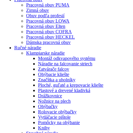
Pracovná obuv PUMA
Zimná obuv
Obuv podľa profesií
Pracovná obuv LOWA
Pracovná obuv Elten
Pracovná obuv COFRA
Pracovná obuv HECKEL
Dámska pracovná obuv
Ručné náradie
Klampiarske náradie
Montáž odkvapového systému
Náradie na falcovanie striech
Zatvárače falcov
Ohýbacie kliešte
Značítka a uholníky
Ploché, guľaté a krepovacie kliešte
Plastové a drevené kladivká
Drážkovnice
Nožnice na plech
Ohýbačky
Rolovacie ohýbačky
Vytláčacie pištole
Pomôcky na ohýbanie
Knihy