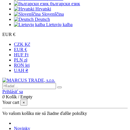
български език
Hrvatski
Slovenščina
Deutsch
Lietuvių kalba
EUR €
CZK Kč
EUR €
HUF Ft
PLN zł
RON lei
UAH ₴
Prihlásiť sa
0
Košík
/
Empty
Your cart
×
Vo vašom košíku nie sú žiadne ďalšie položky
Novinky