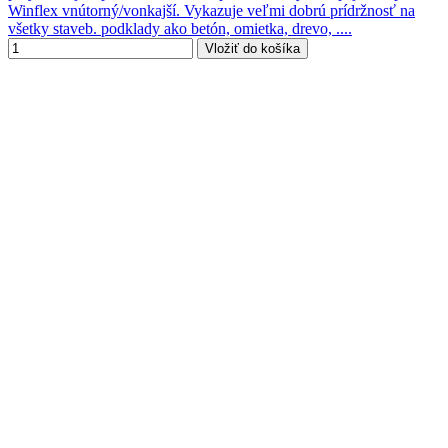
Winflex vnútorný/vonkajší. Vykazuje veľmi dobrú prídržnosť na
všetky staveb. podklady ako betón, omietka, drevo, ....
Vložiť do košíka