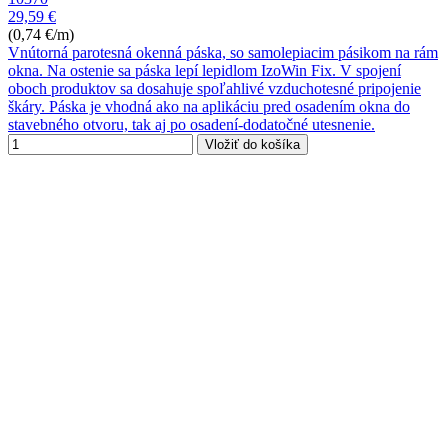
29,59 €
(0,74 €/m)
Vnútorná parotesná okenná páska, so samolepiacim pásikom na rám
okna. Na ostenie sa páska lepí lepidlom IzoWin Fix. V spojení
oboch produktov sa dosahuje spoľahlivé vzduchotesné pripojenie
škáry. Páska je vhodná ako na aplikáciu pred osadením okna do
stavebného otvoru, tak aj po osadení-dodatočné utesnenie.
Vložiť do košíka