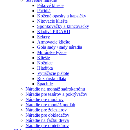
Stavebné náradie
Pákové kliešte
Páčidlá
Kožené opasky a kapsičky
Nitovacie kliešte
Sponkovačky a klincovačky
Kladivá PICARD
Sekery
Armovacie kliešte
Gola sady / sady náradia
Murárske lyžice
Kliešte
Nožnice
Hladítka
Vytláčacie pištole
Rezbárske dláta
Špachtle
Náradie na montáž sadrokartónu
Náradie pre tesárov a pokrývačov
Náradie pre murárov
Náradie pre montáž podláh
Náradie pre železiarov
Náradie pre obkladačov
Náradie na ťažbu dreva
Náradie pre omietkárov