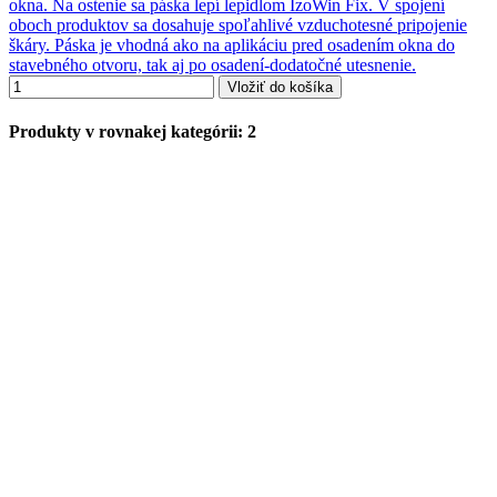
okna. Na ostenie sa páska lepí lepidlom IzoWin Fix. V spojení
oboch produktov sa dosahuje spoľahlivé vzduchotesné pripojenie
škáry. Páska je vhodná ako na aplikáciu pred osadením okna do
stavebného otvoru, tak aj po osadení-dodatočné utesnenie.
Vložiť do košíka
Produkty v rovnakej kategórii: 2