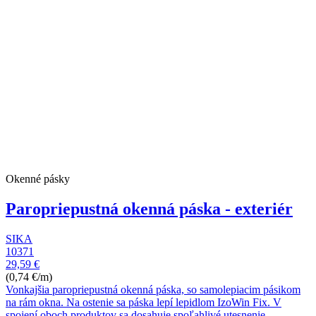
Okenné pásky
Paropriepustná okenná páska - exteriér
SIKA
10371
29,59 €
(0,74 €/m)
Vonkajšia paropriepustná okenná páska, so samolepiacim pásikom
na rám okna. Na ostenie sa páska lepí lepidlom IzoWin Fix. V
spojení oboch produktov sa dosahuje spoľahlivé utesnenie