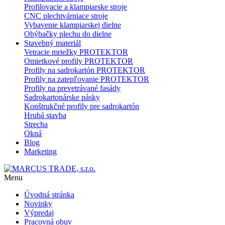
Profilovacie a klampiarske stroje
CNC plechtvárniace stroje
Vybavenie klampiarskej dielne
Ohýbačky plechu do dielne
Stavebný materiál
Vetracie mriežky PROTEKTOR
Omietkové profily PROTEKTOR
Profily na sadrokartón PROTEKTOR
Profily na zatepľovanie PROTEKTOR
Profily na prevetrávané fasády
Sadrokartonárske pásky
Konštrukčné profily pre sadrokartón
Hrubá stavba
Strecha
Okná
Blog
Marketing
Menu
Úvodná stránka
Novinky
Výpredaj
Pracovná obuv