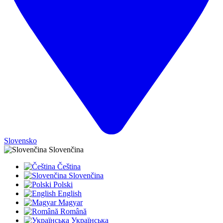
Slovensko
Slovenčina
Čeština
Slovenčina
Polski
English
Magyar
Română
Українська