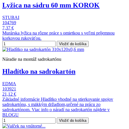
Lyžica na sádru 60 mm KOROK
STUBAI
104769
7,37 €
Murárska lyžica na rôzne práce s omietkou s veľmi príjemnou
korkovou rukoväťou.
Vložiť do košíka
Náradie na montáž sadrokartónu
Hladítko na sadrokartón
EDMA
103921
21,12 €
Základné informácie Hladítko vhodné na stierkovanie spojov
sadrokartónu, s mäkkým držadlom,určené na prácu zo
sadrokartónom. Viac info o náradí na sadrokartón nájdete v
BLOGU
Vložiť do košíka