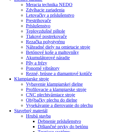
Meracia technika NEDO
Zdvíhacie zariadenia
Letovačky a príslušenstvo
Prestrihovače
Príslušenstvo
Teplovzdušné pištole
Tlakové postrekovače
Rezačka polystyrénu
Náhradné diely na omietacie stroje
Betónové koše a maltovníky
Akumulátorové náradie
Píly a frézy
Ponorné vibrátory
Rezné, brúsne a diamantové kotúče
Klampiarske stroje
Vybavenie klampiarskej dielne
Profilovacie a klampiarske stroje
CNC plechtvárniace stroje
Ohýbačky plechu do dielne
Vysekávanie a dierovanie do plechu
Stavebný materiál
Hrubá stavba
Debnenie príslušenstvo
Dištančné prvky do betónu
Tesniace systémy