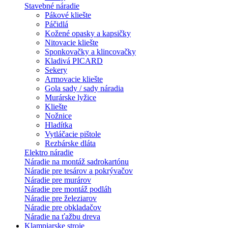
Stavebné náradie
Pákové kliešte
Páčidlá
Kožené opasky a kapsičky
Nitovacie kliešte
Sponkovačky a klincovačky
Kladivá PICARD
Sekery
Armovacie kliešte
Gola sady / sady náradia
Murárske lyžice
Kliešte
Nožnice
Hladítka
Vytláčacie pištole
Rezbárske dláta
Elektro náradie
Náradie na montáž sadrokartónu
Náradie pre tesárov a pokrývačov
Náradie pre murárov
Náradie pre montáž podláh
Náradie pre železiarov
Náradie pre obkladačov
Náradie na ťažbu dreva
Klampiarske stroje