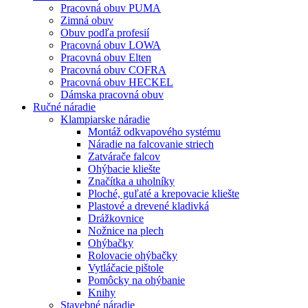
Pracovná obuv PUMA
Zimná obuv
Obuv podľa profesií
Pracovná obuv LOWA
Pracovná obuv Elten
Pracovná obuv COFRA
Pracovná obuv HECKEL
Dámska pracovná obuv
Ručné náradie
Klampiarske náradie
Montáž odkvapového systému
Náradie na falcovanie striech
Zatvárače falcov
Ohýbacie kliešte
Značítka a uholníky
Ploché, guľaté a krepovacie kliešte
Plastové a drevené kladivká
Drážkovnice
Nožnice na plech
Ohýbačky
Rolovacie ohýbačky
Vytláčacie pištole
Pomôcky na ohýbanie
Knihy
Stavebné náradie