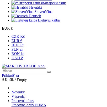
български език
Hrvatski
Slovenščina
Deutsch
Lietuvių kalba
EUR €
CZK Kč
EUR €
HUF Ft
PLN zł
RON lei
UAH ₴
Prihlásiť sa
0
Košík
/
Empty
Novinky
Výpredaj
Pracovná obuv
Pracovná obuv PUMA