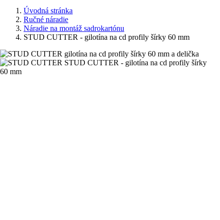
Úvodná stránka
Ručné náradie
Náradie na montáž sadrokartónu
STUD CUTTER - gilotína na cd profily šírky 60 mm