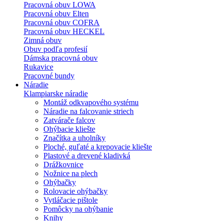
Pracovná obuv LOWA
Pracovná obuv Elten
Pracovná obuv COFRA
Pracovná obuv HECKEL
Zimná obuv
Obuv podľa profesií
Dámska pracovná obuv
Rukavice
Pracovné bundy
Náradie
Klampiarske náradie
Montáž odkvapového systému
Náradie na falcovanie striech
Zatvárače falcov
Ohýbacie kliešte
Značítka a uholníky
Ploché, guľaté a krepovacie kliešte
Plastové a drevené kladivká
Drážkovnice
Nožnice na plech
Ohýbačky
Rolovacie ohýbačky
Vytláčacie pištole
Pomôcky na ohýbanie
Knihy