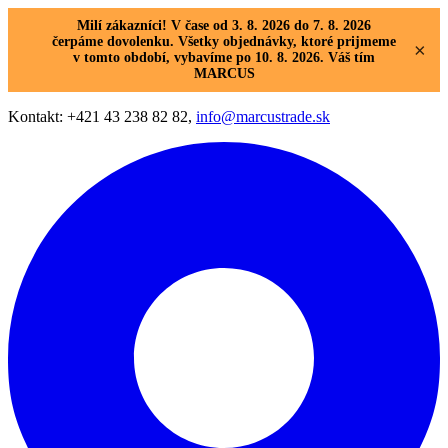
Milí zákazníci! V čase od 3. 8. 2026 do 7. 8. 2026
čerpáme dovolenku. Všetky objednávky, ktoré prijmeme
×
v tomto období, vybavíme po 10. 8. 2026. Váš tím
MARCUS
Kontakt: +421 43 238 82 82,
info@marcustrade.sk