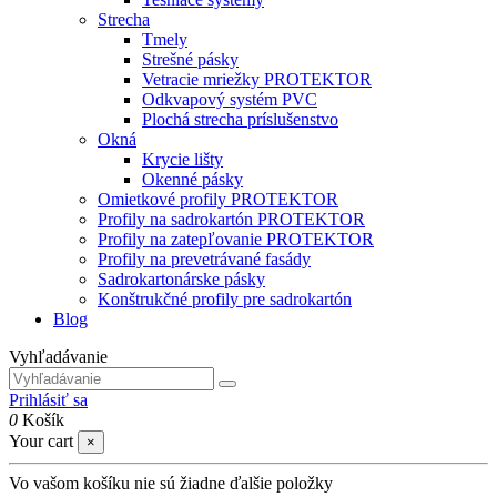
Strecha
Tmely
Strešné pásky
Vetracie mriežky PROTEKTOR
Odkvapový systém PVC
Plochá strecha príslušenstvo
Okná
Krycie lišty
Okenné pásky
Omietkové profily PROTEKTOR
Profily na sadrokartón PROTEKTOR
Profily na zatepľovanie PROTEKTOR
Profily na prevetrávané fasády
Sadrokartonárske pásky
Konštrukčné profily pre sadrokartón
Blog
Vyhľadávanie
Prihlásiť sa
0
Košík
Your cart
×
Vo vašom košíku nie sú žiadne ďalšie položky