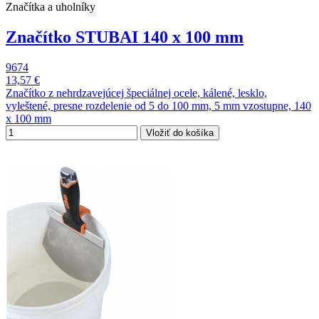
Značítka a uholníky
Značítko STUBAI 140 x 100 mm
9674
13,57 €
Značítko z nehrdzavejúcej špeciálnej ocele, kálené, lesklo,
vyleštené, presne rozdelenie od 5 do 100 mm, 5 mm vzostupne, 140
x 100 mm
Vložiť do košíka