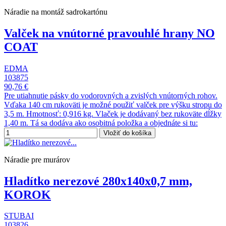
Náradie na montáž sadrokartónu
Valček na vnútorné pravouhlé hrany NO
COAT
EDMA
103875
90,76 €
Pre utiahnutie pásky do vodorovných a zvislých vnútorných rohov.
Vďaka 140 cm rukoväti je možné použiť valček pre výšku stropu do
3,5 m. Hmotnosť: 0,916 kg. Vlaček je dodávaný bez rukoväte dĺžky
1,40 m. Tá sa dodáva ako osobitná položka a objednáte si tu:
Vložiť do košíka
Náradie pre murárov
Hladítko nerezové 280x140x0,7 mm,
KOROK
STUBAI
103826