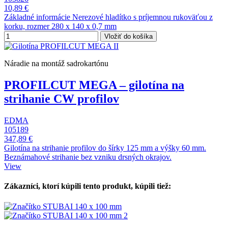
10,89 €
Základné informácie Nerezové hladítko s príjemnou rukoväťou z
korku, rozmer 280 x 140 x 0,7 mm
Vložiť do košíka
Náradie na montáž sadrokartónu
PROFILCUT MEGA – gilotína na
strihanie CW profilov
EDMA
105189
347,89 €
Gilotína na strihanie profilov do šírky 125 mm a výšky 60 mm.
Beznámahové strihanie bez vzniku drsných okrajov.
View
Zákazníci, ktorí kúpili tento produkt, kúpili tiež: