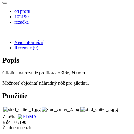
cd profil
105190
rezačka
Viac informácií
Recenzie
(0)
Popis
Gilotína na rezanie profilov do šírky 60 mm
Možnosť objednať náhradný nôž pre gilotínu.
Použitie
Značka
Kód
105190
Žiadne recenzie