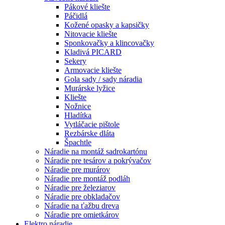
Pákové kliešte
Páčidlá
Kožené opasky a kapsičky
Nitovacie kliešte
Sponkovačky a klincovačky
Kladivá PICARD
Sekery
Armovacie kliešte
Gola sady / sady náradia
Murárske lyžice
Kliešte
Nožnice
Hladítka
Vytláčacie pištole
Rezbárske dláta
Špachtle
Náradie na montáž sadrokartónu
Náradie pre tesárov a pokrývačov
Náradie pre murárov
Náradie pre montáž podláh
Náradie pre železiarov
Náradie pre obkladačov
Náradie na ťažbu dreva
Náradie pre omietkárov
Elektro náradie